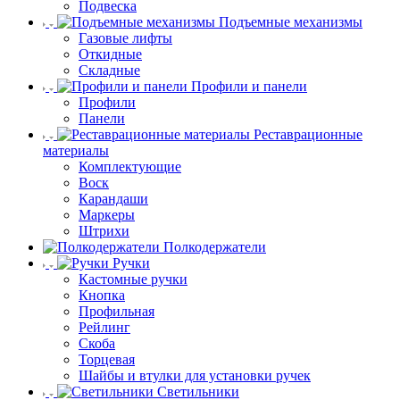
Подвеска
Подъемные механизмы
Газовые лифты
Откидные
Складные
Профили и панели
Профили
Панели
Реставрационные
материалы
Комплектующие
Воск
Карандаши
Маркеры
Штрихи
Полкодержатели
Ручки
Кастомные ручки
Кнопка
Профильная
Рейлинг
Скоба
Торцевая
Шайбы и втулки для установки ручек
Светильники