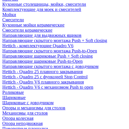
Кухонные столешницы, мойки, смесители
Комплектующие для моек и смесителей
Мойки
Смесители
Кухонные мойки керамические
Смесители керамические
Направляющие для выдвижных ящиков
Направляющие скрытого монтажа Push + Soft closing
Hettich - комплектующие Quadro V6
Направляющие скрытого монтажа Push-to-Open
Направляющие шариковые Push + Soft closing
Направляющие шариковые Push-to-Open
Направляющие скрытого монтажа с доводчиком
Hettich - Quadro 25 плавного закрывания
Hettich - Quadro 25 с функцией Stop Control
Hettich - Quadro V6 плавного закрывания
Hettich - Quadro V6 с механизмом Push to open
Роликовые
Шариковые
Шариковые с доводчиком
Опоры и механизмы для столов
Механизмы для столов
Опора колесная
Опора неподвижная
Поворотные площадки