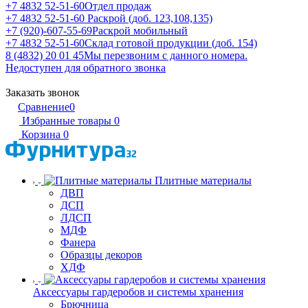
+7 4832 52-51-60
Отдел продаж
+7 4832 52-51-60
Раскрой (доб. 123,108,135)
+7 (920)-607-55-69
Раскрой мобильный
+7 4832 52-51-60
Склад готовой продукции (доб. 154)
8 (4832) 20 01 45
Мы перезвоним с данного номера.
Недоступен для обратного звонка
Заказать звонок
Сравнение
0
Избранные товары
0
Корзина
0
Плитные материалы
ДВП
ДСП
ЛДСП
МДФ
Фанера
Образцы декоров
ХДФ
Аксессуары гардеробов и системы хранения
Брючница