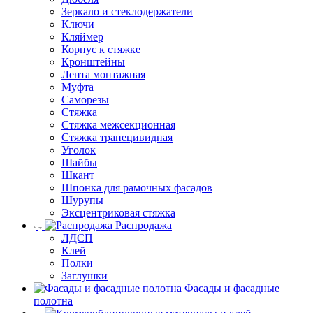
Зеркало и стеклодержатели
Ключи
Кляймер
Корпус к стяжке
Кронштейны
Лента монтажная
Муфта
Саморезы
Стяжка
Стяжка межсекционная
Стяжка трапецивидная
Уголок
Шайбы
Шкант
Шпонка для рамочных фасадов
Шурупы
Эксцентриковая стяжка
Распродажа
ЛДСП
Клей
Полки
Заглушки
Фасады и фасадные
полотна