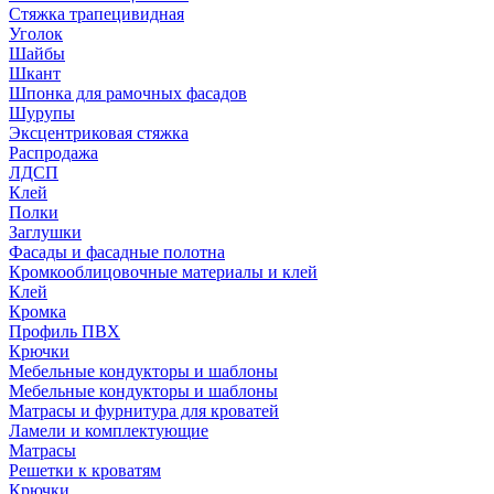
Стяжка трапецивидная
Уголок
Шайбы
Шкант
Шпонка для рамочных фасадов
Шурупы
Эксцентриковая стяжка
Распродажа
ЛДСП
Клей
Полки
Заглушки
Фасады и фасадные полотна
Кромкооблицовочные материалы и клей
Клей
Кромка
Профиль ПВХ
Крючки
Мебельные кондукторы и шаблоны
Мебельные кондукторы и шаблоны
Матрасы и фурнитура для кроватей
Ламели и комплектующие
Матрасы
Решетки к кроватям
Крючки