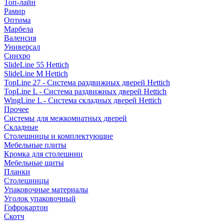
Топ-лайн
Рамир
Оптима
Марбела
Валенсия
Универсал
Синхро
SlideLine 55 Hettich
SlideLine M Hettich
TopLine 27 - Система раздвижных дверей Hettich
TopLine L - Система раздвижных дверей Hettich
WingLine L - Система складных дверей Hettich
Прочее
Системы для межкомнатных дверей
Складные
Столешницы и комплектующие
Мебельные плиты
Кромка для столешниц
Мебельные щиты
Планки
Столешницы
Упаковочные материалы
Уголок упаковочный
Гофрокартон
Скотч