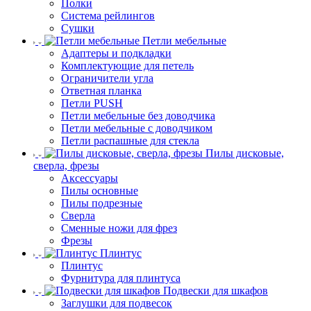
Полки
Система рейлингов
Сушки
Петли мебельные
Адаптеры и подкладки
Комплектующие для петель
Ограничители угла
Ответная планка
Петли PUSH
Петли мебельные без доводчика
Петли мебельные с доводчиком
Петли распашные для стекла
Пилы дисковые,
сверла, фрезы
Аксессуары
Пилы основные
Пилы подрезные
Сверла
Сменные ножи для фрез
Фрезы
Плинтус
Плинтус
Фурнитура для плинтуса
Подвески для шкафов
Заглушки для подвесок