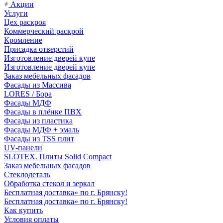
Акции
Услуги
Цех раскроя
Коммерческий раскрой
Кромление
Присадка отверстий
Изготовление дверей купе
Изготовление дверей купе
Заказ мебельных фасадов
Фасады из Массива
LORES / Бора
Фасады МДФ
Фасады в плёнке ПВХ
Фасады из пластика
Фасады МДФ + эмаль
Фасады из TSS плит
UV-панели
SLOTEX. Плиты Solid Compact
Заказ мебельных фасадов
Стеклодеталь
Обработка стекол и зеркал
Бесплатная доставка» по г. Брянску!
Бесплатная доставка» по г. Брянску!
Как купить
Условия оплаты