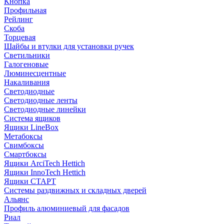
Кнопка
Профильная
Рейлинг
Скоба
Торцевая
Шайбы и втулки для установки ручек
Светильники
Галогеновые
Люминесцентные
Накаливания
Светодиодные
Светодиодные ленты
Светодиодные линейки
Система ящиков
Ящики LineBox
Метабоксы
Свимбоксы
Смартбоксы
Ящики ArciTech Hettich
Ящики InnoTech Hettich
Ящики СТАРТ
Системы раздвижных и складных дверей
Альянс
Профиль алюминиевый для фасадов
Риал