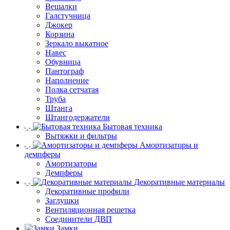
Вешалки
Галстучница
Джокер
Корзина
Зеркало выкатное
Навес
Обувница
Пантограф
Наполнение
Полка сетчатая
Труба
Штанга
Штангодержатели
Бытовая техника
Вытяжки и фильтры
Амортизаторы и
демпферы
Амортизаторы
Демпферы
Декоративные материалы
Декоративные профили
Заглушки
Вентиляционная решетка
Соединители ДВП
Замки