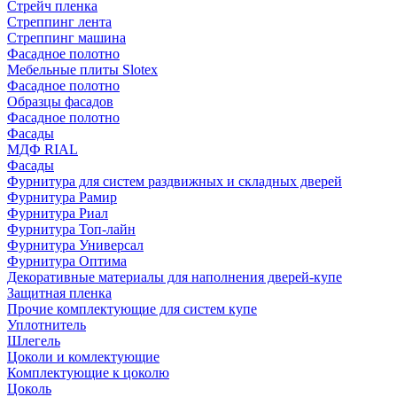
Стрейч пленка
Стреппинг лента
Стреппинг машина
Фасадное полотно
Мебельные плиты Slotex
Фасадное полотно
Образцы фасадов
Фасадное полотно
Фасады
МДФ RIAL
Фасады
Фурнитура для систем раздвижных и складных дверей
Фурнитура Рамир
Фурнитура Риал
Фурнитура Топ-лайн
Фурнитура Универсал
Фурнитура Оптима
Декоративные материалы для наполнения дверей-купе
Защитная пленка
Прочие комплектующие для систем купе
Уплотнитель
Шлегель
Цоколи и комлектующие
Комплектующие к цоколю
Цоколь