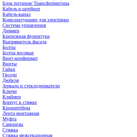
Блок питания/ Трансформаторы
Кабель и штейкер
Кабель-канал
Комплектующие для электрики
Система управления
Диммер
Крепежная фурнитура
Выпрямитель фасада
Болты
Болты весовые
Винт-конфирмат
Винты
Гайки
Гвозди
Дюбеля
Зеркало и стеклодержатели
Ключи
Кляймер
Корпус к стяжке
Кронштейны
Лента монтажная
Муфта
Саморезы
Стяжка
Стяжка межсекционная