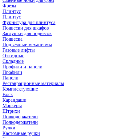
Сменные ножи для фрез
Фрезы
Плинтус
Плинтус
Фурнитура для плинтуса
Подвески для шкафов
Заглушки для подвесок
Подвеска
Подъемные механизмы
Газовые лифты
Откидные
Складные
Профили и панели
Профили
Панели
Реставрационные материалы
Комплектующие
Воск
Карандаши
Маркеры
Штрихи
Полкодержатели
Полкодержатели
Ручки
Кастомные ручки