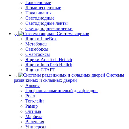
Галогеновые
Люминесцентные
Накаливания
Светодиодные
Светодиодные ленты
Светодиодные линейки
Система ящиков
Ящики LineBox
Метабоксы
Свимбоксы
Смартбоксы
Ящики ArciTech Hettich
Ящики InnoTech Hettich
Ящики СТАРТ
Системы
раздвижных и складных дверей
Альянс
Профиль алюминиевый для фасадов
Риал
Топ-лайн
Рамир
Оптима
Марбела
Валенсия
Универсал