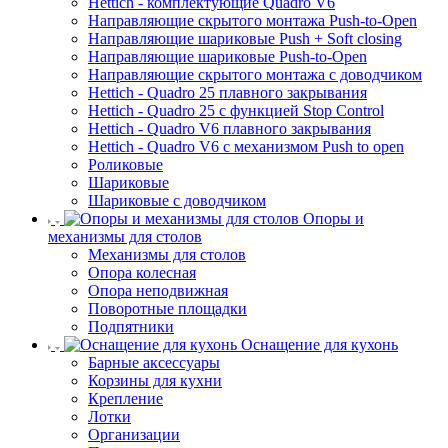
Hettich - комплектующие Quadro V6
Направляющие скрытого монтажа Push-to-Open
Направляющие шариковые Push + Soft closing
Направляющие шариковые Push-to-Open
Направляющие скрытого монтажа с доводчиком
Hettich - Quadro 25 плавного закрывания
Hettich - Quadro 25 с функцией Stop Control
Hettich - Quadro V6 плавного закрывания
Hettich - Quadro V6 с механизмом Push to open
Роликовые
Шариковые
Шариковые с доводчиком
Опоры и
механизмы для столов
Механизмы для столов
Опора колесная
Опора неподвижная
Поворотные площадки
Подпятники
Оснащение для кухонь
Барные аксессуары
Корзины для кухни
Крепление
Лотки
Организации