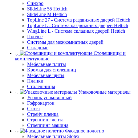
Синхро
SlideLine 55 Hettich
SlideLine M Hettich
TopLine 27 - Система раздвижных дверей Hettich
TopLine L - Система раздвижных дверей Hettich
WingLine L - Система складных дверей Hettich
Прочее
Системы для межкомнатных дверей
Складные
Столешницы и
комплектующие
Мебельные плиты
Кромка для столешниц
Мебельные щиты
Планки
Столешницы
Упаковочные материалы
Уголок упаковочный
Гофрокартон
Скотч
Стрейч пленка
Стреппинг лента
Стреппинг машина
Фасадное полотно
Мебельные плиты Slotex