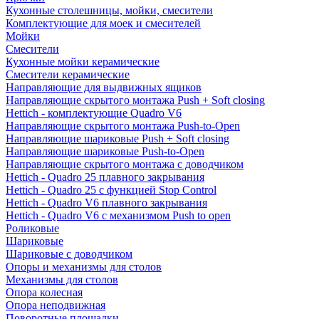
Кухонные столешницы, мойки, смесители
Комплектующие для моек и смесителей
Мойки
Смесители
Кухонные мойки керамические
Смесители керамические
Направляющие для выдвижных ящиков
Направляющие скрытого монтажа Push + Soft closing
Hettich - комплектующие Quadro V6
Направляющие скрытого монтажа Push-to-Open
Направляющие шариковые Push + Soft closing
Направляющие шариковые Push-to-Open
Направляющие скрытого монтажа с доводчиком
Hettich - Quadro 25 плавного закрывания
Hettich - Quadro 25 с функцией Stop Control
Hettich - Quadro V6 плавного закрывания
Hettich - Quadro V6 с механизмом Push to open
Роликовые
Шариковые
Шариковые с доводчиком
Опоры и механизмы для столов
Механизмы для столов
Опора колесная
Опора неподвижная
Поворотные площадки