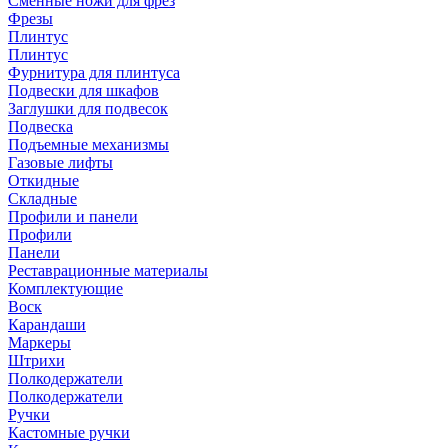
Сменные ножи для фрез
Фрезы
Плинтус
Плинтус
Фурнитура для плинтуса
Подвески для шкафов
Заглушки для подвесок
Подвеска
Подъемные механизмы
Газовые лифты
Откидные
Складные
Профили и панели
Профили
Панели
Реставрационные материалы
Комплектующие
Воск
Карандаши
Маркеры
Штрихи
Полкодержатели
Полкодержатели
Ручки
Кастомные ручки