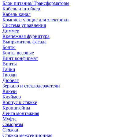
Блок питания/ Трансформаторы
Кабель и штейкер
Кабель-канал
Комплектующие для электрики
Система управления
Диммер
Крепежная фурнитура
Выпрямитель фасада
Болты
Болты весовые
Винт-конфирмат
Винты
Гайки
Гвозди
Дюбеля
Зеркало и стеклодержатели
Ключи
Кляймер
Корпус к стяжке
Кронштейны
Лента монтажная
Муфта
Саморезы
Стяжка
Стяжка межсекционная