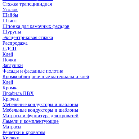
Стяжка трапецивидная
Уголок
Шайбы
Шкант
Шпонка для рамочных фасадов
Шурупы
Эксцентриковая стяжка
Распродажа
ЛДСП
Клей
Полки
Заглушки
Фасады и фасадные полотна
Кромкооблицовочные материалы и клей
Клей
Кромка
Профиль ПВХ
Крючки
Мебельные кондукторы и шаблоны
Мебельные кондукторы и шаблоны
Матрасы и фурнитура для кроватей
Ламели и комплектующие
Матрасы
Решетки к кроватям
Крючки