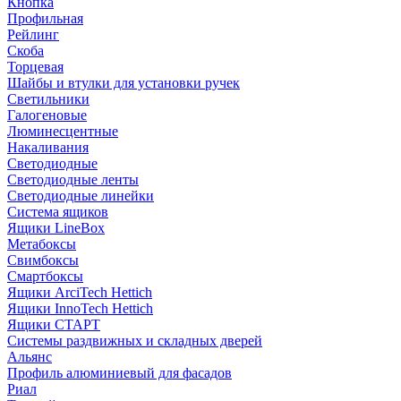
Кнопка
Профильная
Рейлинг
Скоба
Торцевая
Шайбы и втулки для установки ручек
Светильники
Галогеновые
Люминесцентные
Накаливания
Светодиодные
Светодиодные ленты
Светодиодные линейки
Система ящиков
Ящики LineBox
Метабоксы
Свимбоксы
Смартбоксы
Ящики ArciTech Hettich
Ящики InnoTech Hettich
Ящики СТАРТ
Системы раздвижных и складных дверей
Альянс
Профиль алюминиевый для фасадов
Риал