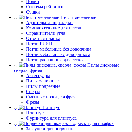
Полки
Система рейлингов
Сушки
Петли мебельные
Адаптеры и подкладки
Комплектующие для петель
Ограничители угла
Ответная планка
Петли PUSH
Петли мебельные без доводчика
Петли мебельные с доводчиком
Петли распашные для стекла
Пилы дисковые,
сверла, фрезы
Аксессуары
Пилы основные
Пилы подрезные
Сверла
Сменные ножи для фрез
Фрезы
Плинтус
Плинтус
Фурнитура для плинтуса
Подвески для шкафов
Заглушки для подвесок