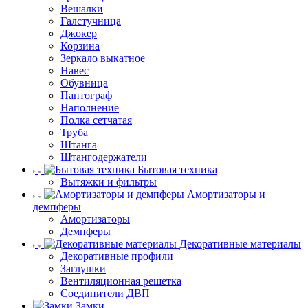
Вешалки
Галстучница
Джокер
Корзина
Зеркало выкатное
Навес
Обувница
Пантограф
Наполнение
Полка сетчатая
Труба
Штанга
Штангодержатели
Бытовая техника
Вытяжки и фильтры
Амортизаторы и
демпферы
Амортизаторы
Демпферы
Декоративные материалы
Декоративные профили
Заглушки
Вентиляционная решетка
Соединители ДВП
Замки