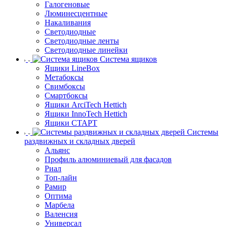
Галогеновые
Люминесцентные
Накаливания
Светодиодные
Светодиодные ленты
Светодиодные линейки
Система ящиков
Ящики LineBox
Метабоксы
Свимбоксы
Смартбоксы
Ящики ArciTech Hettich
Ящики InnoTech Hettich
Ящики СТАРТ
Системы
раздвижных и складных дверей
Альянс
Профиль алюминиевый для фасадов
Риал
Топ-лайн
Рамир
Оптима
Марбела
Валенсия
Универсал