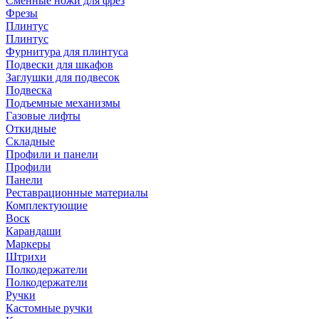
Сменные ножи для фрез
Фрезы
Плинтус
Плинтус
Фурнитура для плинтуса
Подвески для шкафов
Заглушки для подвесок
Подвеска
Подъемные механизмы
Газовые лифты
Откидные
Складные
Профили и панели
Профили
Панели
Реставрационные материалы
Комплектующие
Воск
Карандаши
Маркеры
Штрихи
Полкодержатели
Полкодержатели
Ручки
Кастомные ручки