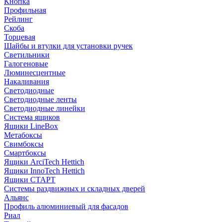
Кнопка
Профильная
Рейлинг
Скоба
Торцевая
Шайбы и втулки для установки ручек
Светильники
Галогеновые
Люминесцентные
Накаливания
Светодиодные
Светодиодные ленты
Светодиодные линейки
Система ящиков
Ящики LineBox
Метабоксы
Свимбоксы
Смартбоксы
Ящики ArciTech Hettich
Ящики InnoTech Hettich
Ящики СТАРТ
Системы раздвижных и складных дверей
Альянс
Профиль алюминиевый для фасадов
Риал