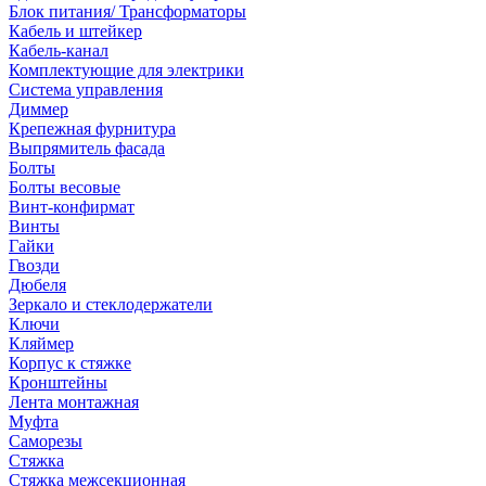
Блок питания/ Трансформаторы
Кабель и штейкер
Кабель-канал
Комплектующие для электрики
Система управления
Диммер
Крепежная фурнитура
Выпрямитель фасада
Болты
Болты весовые
Винт-конфирмат
Винты
Гайки
Гвозди
Дюбеля
Зеркало и стеклодержатели
Ключи
Кляймер
Корпус к стяжке
Кронштейны
Лента монтажная
Муфта
Саморезы
Стяжка
Стяжка межсекционная