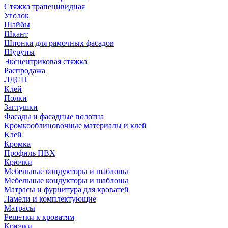
Стяжка трапецивидная
Уголок
Шайбы
Шкант
Шпонка для рамочных фасадов
Шурупы
Эксцентриковая стяжка
Распродажа
ЛДСП
Клей
Полки
Заглушки
Фасады и фасадные полотна
Кромкооблицовочные материалы и клей
Клей
Кромка
Профиль ПВХ
Крючки
Мебельные кондукторы и шаблоны
Мебельные кондукторы и шаблоны
Матрасы и фурнитура для кроватей
Ламели и комплектующие
Матрасы
Решетки к кроватям
Крючки