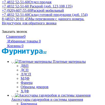
+7 4832 52-51-60
Отдел продаж
+7 4832 52-51-60
Раскрой (доб. 123,108,135)
+7 (920)-607-55-69
Раскрой мобильный
+7 4832 52-51-60
Склад готовой продукции (доб. 154)
8 (4832) 20 01 45
Мы перезвоним с данного номера.
Недоступен для обратного звонка
Заказать звонок
Сравнение
0
Избранные товары
0
Корзина
0
Плитные материалы
ДВП
ДСП
ЛДСП
МДФ
Фанера
Образцы декоров
ХДФ
Аксессуары гардеробов и системы хранения
Брючница