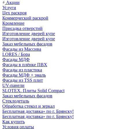
Акции
Услуги
Цех раскроя
Коммерческий раскрой
Кромление
Присадка отверстий
Изготовление дверей купе
Изготовление дверей купе
Заказ мебельных фасадов
Фасады из Массива
LORES / Бора
Фасады МДФ
Фасады в плёнке ПВХ
Фасады из пластика
Фасады МДФ + эмаль
Фасады из TSS плит
UV-панели
SLOTEX. Плиты Solid Compact
Заказ мебельных фасадов
Стеклодеталь
Обработка стекол и зеркал
Бесплатная доставка» по г. Брянску!
Бесплатная доставка» по г. Брянску!
Как купить
Условия оплаты