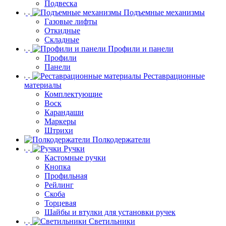
Подвеска
Подъемные механизмы
Газовые лифты
Откидные
Складные
Профили и панели
Профили
Панели
Реставрационные
материалы
Комплектующие
Воск
Карандаши
Маркеры
Штрихи
Полкодержатели
Ручки
Кастомные ручки
Кнопка
Профильная
Рейлинг
Скоба
Торцевая
Шайбы и втулки для установки ручек
Светильники