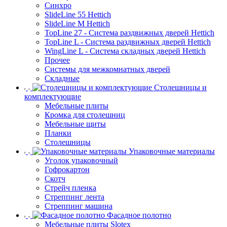
Синхро
SlideLine 55 Hettich
SlideLine M Hettich
TopLine 27 - Система раздвижных дверей Hettich
TopLine L - Система раздвижных дверей Hettich
WingLine L - Система складных дверей Hettich
Прочее
Системы для межкомнатных дверей
Складные
Столешницы и
комплектующие
Мебельные плиты
Кромка для столешниц
Мебельные щиты
Планки
Столешницы
Упаковочные материалы
Уголок упаковочный
Гофрокартон
Скотч
Стрейч пленка
Стреппинг лента
Стреппинг машина
Фасадное полотно
Мебельные плиты Slotex