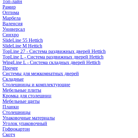
Топ-лайн
Рамир
Оптима
Марбела
Валенсия
Универсал
Синхро
SlideLine 55 Hettich
SlideLine M Hettich
TopLine 27 - Система раздвижных дверей Hettich
TopLine L - Система раздвижных дверей Hettich
WingLine L - Система складных дверей Hettich
Прочее
Системы для межкомнатных дверей
Складные
Столешницы и комплектующие
Мебельные плиты
Кромка для столешниц
Мебельные щиты
Планки
Столешницы
Упаковочные материалы
Уголок упаковочный
Гофрокартон
Скотч