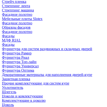
Стрейч пленка
Стреппинг лента
Стреппинг машина
Фасадное полотно
Мебельные плиты Slotex
Фасадное полотно
Образцы фасадов
Фасадное полотно
Фасады
МДФ RIAL
Фасады
Фурнитура для систем раздвижных и складных дверей
Фурнитура Рамир
Фурнитура Риал
Фурнитура Топ-лайн
Фурнитура Универсал
Фурнитура Оптима
Декоративные материалы для наполнения дверей-купе
Защитная пленка
Прочие комплектующие для систем купе
Уплотнитель
Шлегель
Цоколи и комлектующие
Комплектующие к цоколю
Цоколь