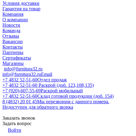
Условия доставки
Гарантия на товар
Компания
О компании
Новости
Команда
Отзывы
Вакансии
Контакты
Партнеры
Сертификаты
Магазины
info@furnitura32.ru
info@furnitura32.ru
Email
+7 4832 52-51-60
Отдел продаж
+7 4832 52-51-60
Раскрой (доб. 123,108,135)
+7 (920)-607-55-69
Раскрой мобильный
+7 4832 52-51-60
Склад готовой продукции (доб. 154)
8 (4832) 20 01 45
Мы перезвоним с данного номера.
Недоступен для обратного звонка
Заказать звонок
Задать вопрос
Войти