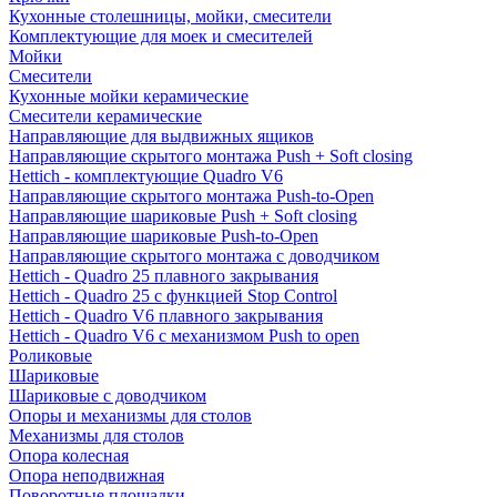
Кухонные столешницы, мойки, смесители
Комплектующие для моек и смесителей
Мойки
Смесители
Кухонные мойки керамические
Смесители керамические
Направляющие для выдвижных ящиков
Направляющие скрытого монтажа Push + Soft closing
Hettich - комплектующие Quadro V6
Направляющие скрытого монтажа Push-to-Open
Направляющие шариковые Push + Soft closing
Направляющие шариковые Push-to-Open
Направляющие скрытого монтажа с доводчиком
Hettich - Quadro 25 плавного закрывания
Hettich - Quadro 25 с функцией Stop Control
Hettich - Quadro V6 плавного закрывания
Hettich - Quadro V6 с механизмом Push to open
Роликовые
Шариковые
Шариковые с доводчиком
Опоры и механизмы для столов
Механизмы для столов
Опора колесная
Опора неподвижная
Поворотные площадки