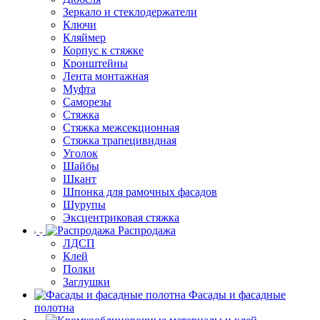
Зеркало и стеклодержатели
Ключи
Кляймер
Корпус к стяжке
Кронштейны
Лента монтажная
Муфта
Саморезы
Стяжка
Стяжка межсекционная
Стяжка трапецивидная
Уголок
Шайбы
Шкант
Шпонка для рамочных фасадов
Шурупы
Эксцентриковая стяжка
Распродажа
ЛДСП
Клей
Полки
Заглушки
Фасады и фасадные
полотна