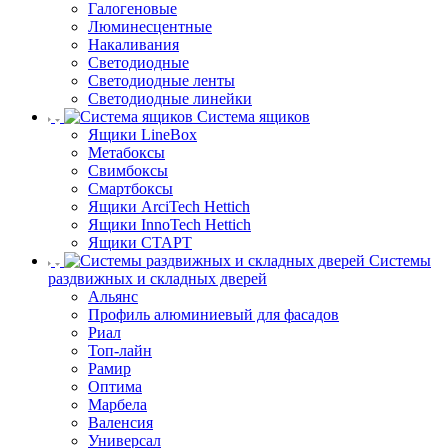
Галогеновые
Люминесцентные
Накаливания
Светодиодные
Светодиодные ленты
Светодиодные линейки
Система ящиков
Ящики LineBox
Метабоксы
Свимбоксы
Смартбоксы
Ящики ArciTech Hettich
Ящики InnoTech Hettich
Ящики СТАРТ
Системы
раздвижных и складных дверей
Альянс
Профиль алюминиевый для фасадов
Риал
Топ-лайн
Рамир
Оптима
Марбела
Валенсия
Универсал