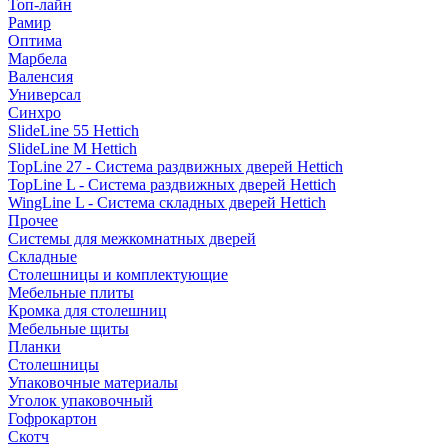
Топ-лайн
Рамир
Оптима
Марбела
Валенсия
Универсал
Синхро
SlideLine 55 Hettich
SlideLine M Hettich
TopLine 27 - Система раздвижных дверей Hettich
TopLine L - Система раздвижных дверей Hettich
WingLine L - Система складных дверей Hettich
Прочее
Системы для межкомнатных дверей
Складные
Столешницы и комплектующие
Мебельные плиты
Кромка для столешниц
Мебельные щиты
Планки
Столешницы
Упаковочные материалы
Уголок упаковочный
Гофрокартон
Скотч