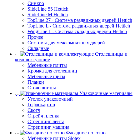
Синхро
SlideLine 55 Hettich
SlideLine M Hettich
TopLine 27 - Система раздвижных дверей Hettich
TopLine L - Система раздвижных дверей Hettich
WingLine L - Система складных дверей Hettich
Прочее
Системы для межкомнатных дверей
Складные
Столешницы и
комплектующие
Мебельные плиты
Кромка для столешниц
Мебельные щиты
Планки
Столешницы
Упаковочные материалы
Уголок упаковочный
Гофрокартон
Скотч
Стрейч пленка
Стреппинг лента
Стреппинг машина
Фасадное полотно
Мебельные плиты Slotex