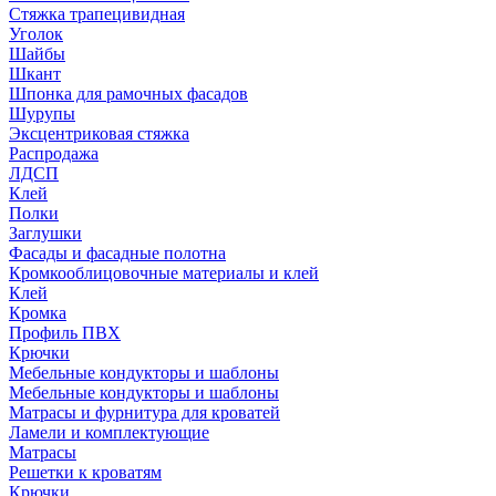
Стяжка трапецивидная
Уголок
Шайбы
Шкант
Шпонка для рамочных фасадов
Шурупы
Эксцентриковая стяжка
Распродажа
ЛДСП
Клей
Полки
Заглушки
Фасады и фасадные полотна
Кромкооблицовочные материалы и клей
Клей
Кромка
Профиль ПВХ
Крючки
Мебельные кондукторы и шаблоны
Мебельные кондукторы и шаблоны
Матрасы и фурнитура для кроватей
Ламели и комплектующие
Матрасы
Решетки к кроватям
Крючки