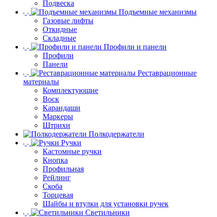
Подвеска
Подъемные механизмы
Газовые лифты
Откидные
Складные
Профили и панели
Профили
Панели
Реставрационные
материалы
Комплектующие
Воск
Карандаши
Маркеры
Штрихи
Полкодержатели
Ручки
Кастомные ручки
Кнопка
Профильная
Рейлинг
Скоба
Торцевая
Шайбы и втулки для установки ручек
Светильники