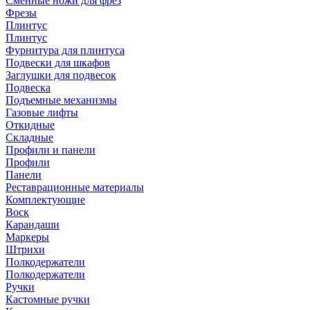
Сменные ножи для фрез
Фрезы
Плинтус
Плинтус
Фурнитура для плинтуса
Подвески для шкафов
Заглушки для подвесок
Подвеска
Подъемные механизмы
Газовые лифты
Откидные
Складные
Профили и панели
Профили
Панели
Реставрационные материалы
Комплектующие
Воск
Карандаши
Маркеры
Штрихи
Полкодержатели
Полкодержатели
Ручки
Кастомные ручки