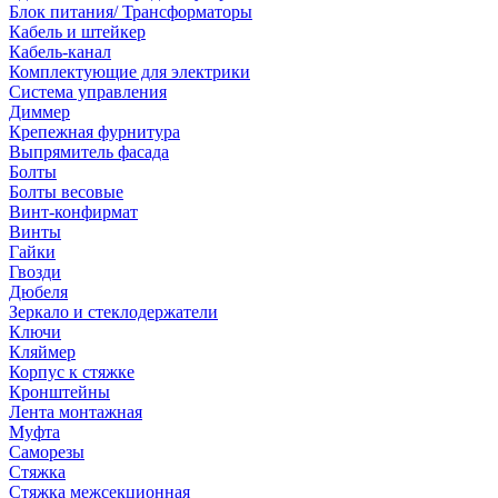
Блок питания/ Трансформаторы
Кабель и штейкер
Кабель-канал
Комплектующие для электрики
Система управления
Диммер
Крепежная фурнитура
Выпрямитель фасада
Болты
Болты весовые
Винт-конфирмат
Винты
Гайки
Гвозди
Дюбеля
Зеркало и стеклодержатели
Ключи
Кляймер
Корпус к стяжке
Кронштейны
Лента монтажная
Муфта
Саморезы
Стяжка
Стяжка межсекционная