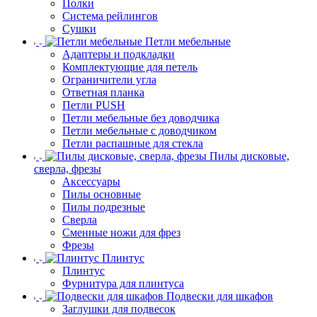
Полки
Система рейлингов
Сушки
Петли мебельные
Адаптеры и подкладки
Комплектующие для петель
Ограничители угла
Ответная планка
Петли PUSH
Петли мебельные без доводчика
Петли мебельные с доводчиком
Петли распашные для стекла
Пилы дисковые,
сверла, фрезы
Аксессуары
Пилы основные
Пилы подрезные
Сверла
Сменные ножи для фрез
Фрезы
Плинтус
Плинтус
Фурнитура для плинтуса
Подвески для шкафов
Заглушки для подвесок