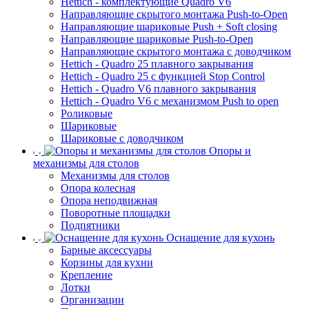
Hettich - комплектующие Quadro V6
Направляющие скрытого монтажа Push-to-Open
Направляющие шариковые Push + Soft closing
Направляющие шариковые Push-to-Open
Направляющие скрытого монтажа с доводчиком
Hettich - Quadro 25 плавного закрывания
Hettich - Quadro 25 с функцией Stop Control
Hettich - Quadro V6 плавного закрывания
Hettich - Quadro V6 с механизмом Push to open
Роликовые
Шариковые
Шариковые с доводчиком
Опоры и
механизмы для столов
Механизмы для столов
Опора колесная
Опора неподвижная
Поворотные площадки
Подпятники
Оснащение для кухонь
Барные аксессуары
Корзины для кухни
Крепление
Лотки
Организации