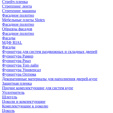
Стрейч пленка
Стреппинг лента
Стреппинг машина
Фасадное полотно
Мебельные плиты Slotex
Фасадное полотно
Образцы фасадов
Фасадное полотно
Фасады
МДФ RIAL
Фасады
Фурнитура для систем раздвижных и складных дверей
Фурнитура Рамир
Фурнитура Риал
Фурнитура Топ-лайн
Фурнитура Универсал
Фурнитура Оптима
Декоративные материалы для наполнения дверей-купе
Защитная пленка
Прочие комплектующие для систем купе
Уплотнитель
Шлегель
Цоколи и комлектующие
Комплектующие к цоколю
Цоколь