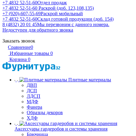
+7 4832 52-51-60
Отдел продаж
+7 4832 52-51-60
Раскрой (доб. 123,108,135)
+7 (920)-607-55-69
Раскрой мобильный
+7 4832 52-51-60
Склад готовой продукции (доб. 154)
8 (4832) 20 01 45
Мы перезвоним с данного номера.
Недоступен для обратного звонка
Заказать звонок
Сравнение
0
Избранные товары
0
Корзина
0
Плитные материалы
ДВП
ДСП
ЛДСП
МДФ
Фанера
Образцы декоров
ХДФ
Аксессуары гардеробов и системы хранения
Брючница