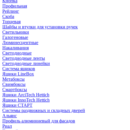
Кнопка
Профильная
Рейлинг
Скоба
Торцевая
Шайбы и втулки для установки ручек
Светильники
Галогеновые
Люминесцентные
Накаливания
Светодиодные
Светодиодные ленты
Светодиодные линейки
Система ящиков
Ящики LineBox
Метабоксы
Свимбоксы
Смартбоксы
Ящики ArciTech Hettich
Ящики InnoTech Hettich
Ящики СТАРТ
Системы раздвижных и складных дверей
Альянс
Профиль алюминиевый для фасадов
Риал