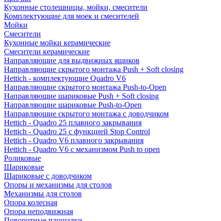
Кухонные столешницы, мойки, смесители
Комплектующие для моек и смесителей
Мойки
Смесители
Кухонные мойки керамические
Смесители керамические
Направляющие для выдвижных ящиков
Направляющие скрытого монтажа Push + Soft closing
Hettich - комплектующие Quadro V6
Направляющие скрытого монтажа Push-to-Open
Направляющие шариковые Push + Soft closing
Направляющие шариковые Push-to-Open
Направляющие скрытого монтажа с доводчиком
Hettich - Quadro 25 плавного закрывания
Hettich - Quadro 25 с функцией Stop Control
Hettich - Quadro V6 плавного закрывания
Hettich - Quadro V6 с механизмом Push to open
Роликовые
Шариковые
Шариковые с доводчиком
Опоры и механизмы для столов
Механизмы для столов
Опора колесная
Опора неподвижная
Поворотные площадки