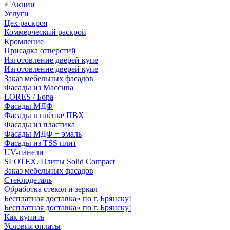
Акции
Услуги
Цех раскроя
Коммерческий раскрой
Кромление
Присадка отверстий
Изготовление дверей купе
Изготовление дверей купе
Заказ мебельных фасадов
Фасады из Массива
LORES / Бора
Фасады МДФ
Фасады в плёнке ПВХ
Фасады из пластика
Фасады МДФ + эмаль
Фасады из TSS плит
UV-панели
SLOTEX. Плиты Solid Compact
Заказ мебельных фасадов
Стеклодеталь
Обработка стекол и зеркал
Бесплатная доставка» по г. Брянску!
Бесплатная доставка» по г. Брянску!
Как купить
Условия оплаты