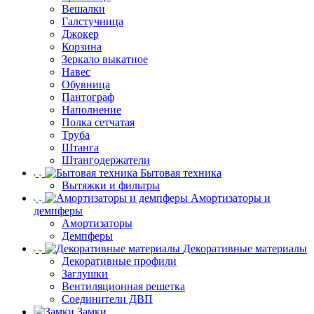
Вешалки
Галстучница
Джокер
Корзина
Зеркало выкатное
Навес
Обувница
Пантограф
Наполнение
Полка сетчатая
Труба
Штанга
Штангодержатели
Бытовая техника
Вытяжки и фильтры
Амортизаторы и
демпферы
Амортизаторы
Демпферы
Декоративные материалы
Декоративные профили
Заглушки
Вентиляционная решетка
Соединители ДВП
Замки