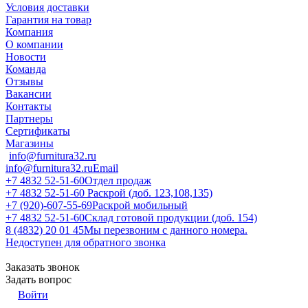
Условия доставки
Гарантия на товар
Компания
О компании
Новости
Команда
Отзывы
Вакансии
Контакты
Партнеры
Сертификаты
Магазины
info@furnitura32.ru
info@furnitura32.ru
Email
+7 4832 52-51-60
Отдел продаж
+7 4832 52-51-60
Раскрой (доб. 123,108,135)
+7 (920)-607-55-69
Раскрой мобильный
+7 4832 52-51-60
Склад готовой продукции (доб. 154)
8 (4832) 20 01 45
Мы перезвоним с данного номера.
Недоступен для обратного звонка
Заказать звонок
Задать вопрос
Войти