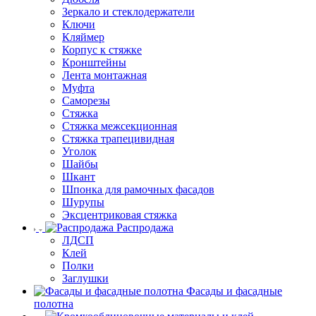
Зеркало и стеклодержатели
Ключи
Кляймер
Корпус к стяжке
Кронштейны
Лента монтажная
Муфта
Саморезы
Стяжка
Стяжка межсекционная
Стяжка трапецивидная
Уголок
Шайбы
Шкант
Шпонка для рамочных фасадов
Шурупы
Эксцентриковая стяжка
Распродажа
ЛДСП
Клей
Полки
Заглушки
Фасады и фасадные
полотна