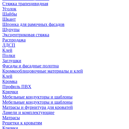
Стяжка трапецивидная
Уголок
Шайбы
Шкант
Шпонка для рамочных фасадов
Шурупы
Эксцентриковая стяжка
Распродажа
ЛДСП
Клей
Полки
Заглушки
Фасады и фасадные полотна
Кромкооблицовочные материалы и клей
Клей
Кромка
Профиль ПВХ
Крючки
Мебельные кондукторы и шаблоны
Мебельные кондукторы и шаблоны
Матрасы и фурнитура для кроватей
Ламели и комплектующие
Матрасы
Решетки к кроватям
Крючки