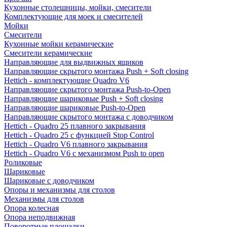
Кухонные столешницы, мойки, смесители
Комплектующие для моек и смесителей
Мойки
Смесители
Кухонные мойки керамические
Смесители керамические
Направляющие для выдвижных ящиков
Направляющие скрытого монтажа Push + Soft closing
Hettich - комплектующие Quadro V6
Направляющие скрытого монтажа Push-to-Open
Направляющие шариковые Push + Soft closing
Направляющие шариковые Push-to-Open
Направляющие скрытого монтажа с доводчиком
Hettich - Quadro 25 плавного закрывания
Hettich - Quadro 25 с функцией Stop Control
Hettich - Quadro V6 плавного закрывания
Hettich - Quadro V6 с механизмом Push to open
Роликовые
Шариковые
Шариковые с доводчиком
Опоры и механизмы для столов
Механизмы для столов
Опора колесная
Опора неподвижная
Поворотные площадки