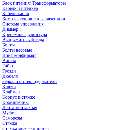
Блок питания/ Трансформаторы
Кабель и штейкер
Кабель-канал
Комплектующие для электрики
Система управления
Диммер
Крепежная фурнитура
Выпрямитель фасада
Болты
Болты весовые
Винт-конфирмат
Винты
Гайки
Гвозди
Дюбеля
Зеркало и стеклодержатели
Ключи
Кляймер
Корпус к стяжке
Кронштейны
Лента монтажная
Муфта
Саморезы
Стяжка
Стяжка межсекционная