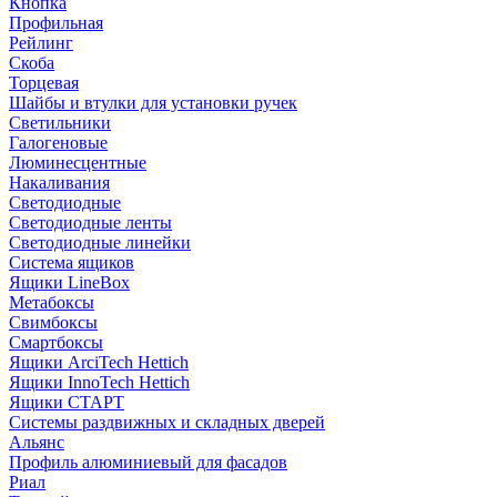
Кнопка
Профильная
Рейлинг
Скоба
Торцевая
Шайбы и втулки для установки ручек
Светильники
Галогеновые
Люминесцентные
Накаливания
Светодиодные
Светодиодные ленты
Светодиодные линейки
Система ящиков
Ящики LineBox
Метабоксы
Свимбоксы
Смартбоксы
Ящики ArciTech Hettich
Ящики InnoTech Hettich
Ящики СТАРТ
Системы раздвижных и складных дверей
Альянс
Профиль алюминиевый для фасадов
Риал