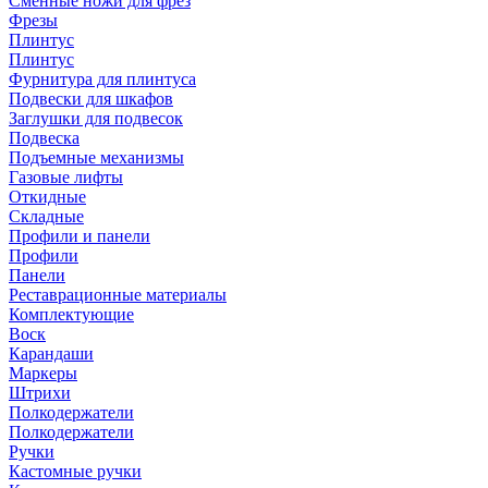
Сменные ножи для фрез
Фрезы
Плинтус
Плинтус
Фурнитура для плинтуса
Подвески для шкафов
Заглушки для подвесок
Подвеска
Подъемные механизмы
Газовые лифты
Откидные
Складные
Профили и панели
Профили
Панели
Реставрационные материалы
Комплектующие
Воск
Карандаши
Маркеры
Штрихи
Полкодержатели
Полкодержатели
Ручки
Кастомные ручки