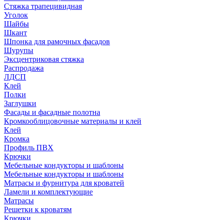
Стяжка трапецивидная
Уголок
Шайбы
Шкант
Шпонка для рамочных фасадов
Шурупы
Эксцентриковая стяжка
Распродажа
ЛДСП
Клей
Полки
Заглушки
Фасады и фасадные полотна
Кромкооблицовочные материалы и клей
Клей
Кромка
Профиль ПВХ
Крючки
Мебельные кондукторы и шаблоны
Мебельные кондукторы и шаблоны
Матрасы и фурнитура для кроватей
Ламели и комплектующие
Матрасы
Решетки к кроватям
Крючки