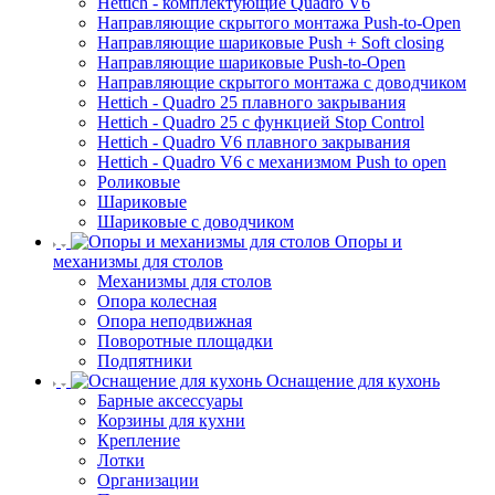
Hettich - комплектующие Quadro V6
Направляющие скрытого монтажа Push-to-Open
Направляющие шариковые Push + Soft closing
Направляющие шариковые Push-to-Open
Направляющие скрытого монтажа с доводчиком
Hettich - Quadro 25 плавного закрывания
Hettich - Quadro 25 с функцией Stop Control
Hettich - Quadro V6 плавного закрывания
Hettich - Quadro V6 с механизмом Push to open
Роликовые
Шариковые
Шариковые с доводчиком
Опоры и
механизмы для столов
Механизмы для столов
Опора колесная
Опора неподвижная
Поворотные площадки
Подпятники
Оснащение для кухонь
Барные аксессуары
Корзины для кухни
Крепление
Лотки
Организации