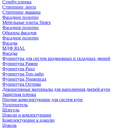
Стрейч пленка
Стреппинг лента
Стреппинг машина
Фасадное полотно
Мебельные плиты Slotex
Фасадное полотно
Образцы фасадов
Фасадное полотно
Фасады
МДФ RIAL
Фасады
Фурнитура для систем раздвижных и складных дверей
Фурнитура Рамир
Фурнитура Риал
Фурнитура Топ-лайн
Фурнитура Универсал
Фурнитура Оптима
Декоративные материалы для наполнения дверей-купе
Защитная пленка
Прочие комплектующие для систем купе
Уплотнитель
Шлегель
Цоколи и комлектующие
Комплектующие к цоколю
Цоколь