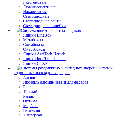
Галогеновые
Люминесцентные
Накаливания
Светодиодные
Светодиодные ленты
Светодиодные линейки
Система ящиков
Ящики LineBox
Метабоксы
Свимбоксы
Смартбоксы
Ящики ArciTech Hettich
Ящики InnoTech Hettich
Ящики СТАРТ
Системы
раздвижных и складных дверей
Альянс
Профиль алюминиевый для фасадов
Риал
Топ-лайн
Рамир
Оптима
Марбела
Валенсия
Универсал