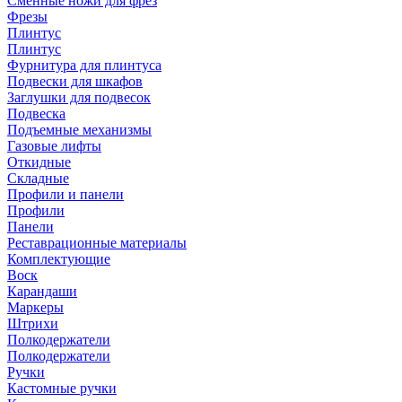
Сменные ножи для фрез
Фрезы
Плинтус
Плинтус
Фурнитура для плинтуса
Подвески для шкафов
Заглушки для подвесок
Подвеска
Подъемные механизмы
Газовые лифты
Откидные
Складные
Профили и панели
Профили
Панели
Реставрационные материалы
Комплектующие
Воск
Карандаши
Маркеры
Штрихи
Полкодержатели
Полкодержатели
Ручки
Кастомные ручки