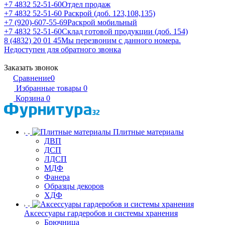
+7 4832 52-51-60
Отдел продаж
+7 4832 52-51-60
Раскрой (доб. 123,108,135)
+7 (920)-607-55-69
Раскрой мобильный
+7 4832 52-51-60
Склад готовой продукции (доб. 154)
8 (4832) 20 01 45
Мы перезвоним с данного номера.
Недоступен для обратного звонка
Заказать звонок
Сравнение
0
Избранные товары
0
Корзина
0
Плитные материалы
ДВП
ДСП
ЛДСП
МДФ
Фанера
Образцы декоров
ХДФ
Аксессуары гардеробов и системы хранения
Брючница