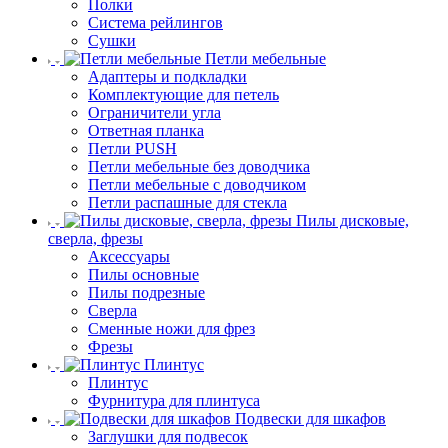
Полки
Система рейлингов
Сушки
Петли мебельные
Адаптеры и подкладки
Комплектующие для петель
Ограничители угла
Ответная планка
Петли PUSH
Петли мебельные без доводчика
Петли мебельные с доводчиком
Петли распашные для стекла
Пилы дисковые,
сверла, фрезы
Аксессуары
Пилы основные
Пилы подрезные
Сверла
Сменные ножи для фрез
Фрезы
Плинтус
Плинтус
Фурнитура для плинтуса
Подвески для шкафов
Заглушки для подвесок