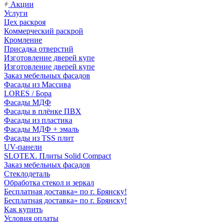
Акции
Услуги
Цех раскроя
Коммерческий раскрой
Кромление
Присадка отверстий
Изготовление дверей купе
Изготовление дверей купе
Заказ мебельных фасадов
Фасады из Массива
LORES / Бора
Фасады МДФ
Фасады в плёнке ПВХ
Фасады из пластика
Фасады МДФ + эмаль
Фасады из TSS плит
UV-панели
SLOTEX. Плиты Solid Compact
Заказ мебельных фасадов
Стеклодеталь
Обработка стекол и зеркал
Бесплатная доставка» по г. Брянску!
Бесплатная доставка» по г. Брянску!
Как купить
Условия оплаты