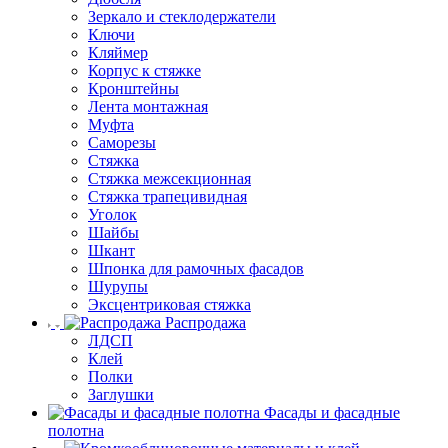
Зеркало и стеклодержатели
Ключи
Кляймер
Корпус к стяжке
Кронштейны
Лента монтажная
Муфта
Саморезы
Стяжка
Стяжка межсекционная
Стяжка трапецивидная
Уголок
Шайбы
Шкант
Шпонка для рамочных фасадов
Шурупы
Эксцентриковая стяжка
Распродажа
ЛДСП
Клей
Полки
Заглушки
Фасады и фасадные
полотна