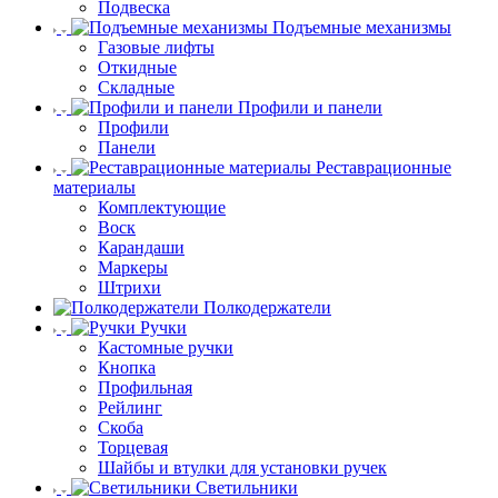
Подвеска
Подъемные механизмы
Газовые лифты
Откидные
Складные
Профили и панели
Профили
Панели
Реставрационные
материалы
Комплектующие
Воск
Карандаши
Маркеры
Штрихи
Полкодержатели
Ручки
Кастомные ручки
Кнопка
Профильная
Рейлинг
Скоба
Торцевая
Шайбы и втулки для установки ручек
Светильники