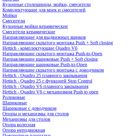
Кухонные столешницы, мойки, смесители
Комплектующие для моек и смесителей
Мойки
Смесители
Кухонные мойки керамические
Смесители керамические
Направляющие для выдвижных ящиков
Направляющие скрытого монтажа Push + Soft closing
Hettich - комплектующие Quadro V6
Направляющие скрытого монтажа Push-to-Open
Направляющие шариковые Push + Soft closing
Направляющие шариковые Push-to-Open
Направляющие скрытого монтажа с доводчиком
Hettich - Quadro 25 плавного закрывания
Hettich - Quadro 25 с функцией Stop Control
Hettich - Quadro V6 плавного закрывания
Hettich - Quadro V6 с механизмом Push to open
Роликовые
Шариковые
Шариковые с доводчиком
Опоры и механизмы для столов
Механизмы для столов
Опора колесная
Опора неподвижная
Поворотные площадки