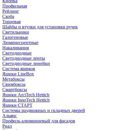
Кнопка
Профильная
Рейлинг
Скоба
Торцевая
Шайбы и втулки для установки ручек
Светильники
Галогеновые
Люминесцентные
Накаливания
Светодиодные
Светодиодные ленты
Светодиодные линейки
Система ящиков
Ящики LineBox
Метабоксы
Свимбоксы
Смартбоксы
Ящики ArciTech Hettich
Ящики InnoTech Hettich
Ящики СТАРТ
Системы раздвижных и складных дверей
Альянс
Профиль алюминиевый для фасадов
Риал