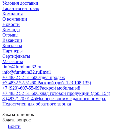
Условия доставки
Гарантия на товар
Компания
О компании
Новости
Команда
Отзывы
Вакансии
Контакты
Партнеры
Сертификаты
Магазины
info@furnitura32.ru
info@furnitura32.ru
Email
+7 4832 52-51-60
Отдел продаж
+7 4832 52-51-60
Раскрой (доб. 123,108,135)
+7 (920)-607-55-69
Раскрой мобильный
+7 4832 52-51-60
Склад готовой продукции (доб. 154)
8 (4832) 20 01 45
Мы перезвоним с данного номера.
Недоступен для обратного звонка
Заказать звонок
Задать вопрос
Войти