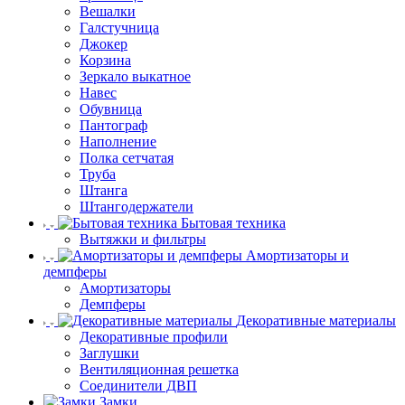
Вешалки
Галстучница
Джокер
Корзина
Зеркало выкатное
Навес
Обувница
Пантограф
Наполнение
Полка сетчатая
Труба
Штанга
Штангодержатели
Бытовая техника
Вытяжки и фильтры
Амортизаторы и
демпферы
Амортизаторы
Демпферы
Декоративные материалы
Декоративные профили
Заглушки
Вентиляционная решетка
Соединители ДВП
Замки