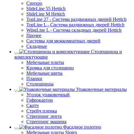
Синхро
SlideLine 55 Hettich
SlideLine M Hettich
TopLine 27 - Система раздвижных дверей Hettich
TopLine L - Система раздвижных дверей Hettich
WingLine L - Система складных дверей Hettich
Прочее
Системы для межкомнатных дверей
Складные
Столешницы и
комплектующие
Мебельные плиты
Кромка для столешниц
Мебельные щиты
Планки
Столешницы
Упаковочные материалы
Уголок упаковочный
Гофрокартон
Скотч
Стрейч пленка
Стреппинг лента
Стреппинг машина
Фасадное полотно
Мебельные плиты Slotex