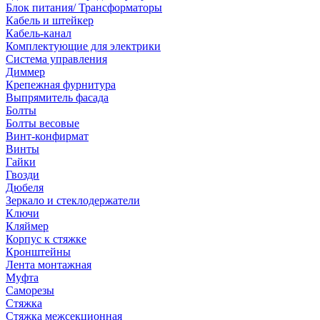
Блок питания/ Трансформаторы
Кабель и штейкер
Кабель-канал
Комплектующие для электрики
Система управления
Диммер
Крепежная фурнитура
Выпрямитель фасада
Болты
Болты весовые
Винт-конфирмат
Винты
Гайки
Гвозди
Дюбеля
Зеркало и стеклодержатели
Ключи
Кляймер
Корпус к стяжке
Кронштейны
Лента монтажная
Муфта
Саморезы
Стяжка
Стяжка межсекционная