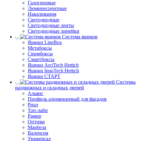
Галогеновые
Люминесцентные
Накаливания
Светодиодные
Светодиодные ленты
Светодиодные линейки
Система ящиков
Ящики LineBox
Метабоксы
Свимбоксы
Смартбоксы
Ящики ArciTech Hettich
Ящики InnoTech Hettich
Ящики СТАРТ
Системы
раздвижных и складных дверей
Альянс
Профиль алюминиевый для фасадов
Риал
Топ-лайн
Рамир
Оптима
Марбела
Валенсия
Универсал