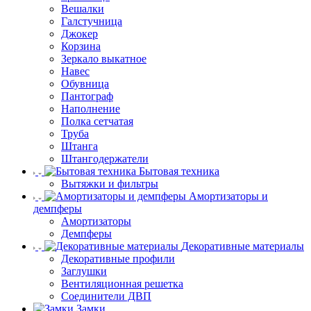
Вешалки
Галстучница
Джокер
Корзина
Зеркало выкатное
Навес
Обувница
Пантограф
Наполнение
Полка сетчатая
Труба
Штанга
Штангодержатели
Бытовая техника
Вытяжки и фильтры
Амортизаторы и
демпферы
Амортизаторы
Демпферы
Декоративные материалы
Декоративные профили
Заглушки
Вентиляционная решетка
Соединители ДВП
Замки