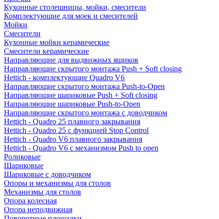
Кухонные столешницы, мойки, смесители
Комплектующие для моек и смесителей
Мойки
Смесители
Кухонные мойки керамические
Смесители керамические
Направляющие для выдвижных ящиков
Направляющие скрытого монтажа Push + Soft closing
Hettich - комплектующие Quadro V6
Направляющие скрытого монтажа Push-to-Open
Направляющие шариковые Push + Soft closing
Направляющие шариковые Push-to-Open
Направляющие скрытого монтажа с доводчиком
Hettich - Quadro 25 плавного закрывания
Hettich - Quadro 25 с функцией Stop Control
Hettich - Quadro V6 плавного закрывания
Hettich - Quadro V6 с механизмом Push to open
Роликовые
Шариковые
Шариковые с доводчиком
Опоры и механизмы для столов
Механизмы для столов
Опора колесная
Опора неподвижная
Поворотные площадки