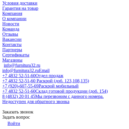
Условия доставки
Гарантия на товар
Компания
О компании
Новости
Команда
Отзывы
Вакансии
Контакты
Партнеры
Сертификаты
Магазины
info@furnitura32.ru
info@furnitura32.ru
Email
+7 4832 52-51-60
Отдел продаж
+7 4832 52-51-60
Раскрой (доб. 123,108,135)
+7 (920)-607-55-69
Раскрой мобильный
+7 4832 52-51-60
Склад готовой продукции (доб. 154)
8 (4832) 20 01 45
Мы перезвоним с данного номера.
Недоступен для обратного звонка
Заказать звонок
Задать вопрос
Войти