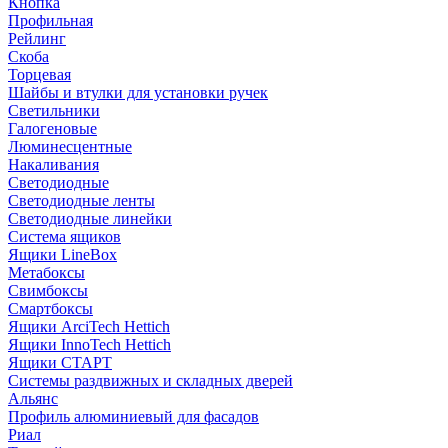
Кнопка
Профильная
Рейлинг
Скоба
Торцевая
Шайбы и втулки для установки ручек
Светильники
Галогеновые
Люминесцентные
Накаливания
Светодиодные
Светодиодные ленты
Светодиодные линейки
Система ящиков
Ящики LineBox
Метабоксы
Свимбоксы
Смартбоксы
Ящики ArciTech Hettich
Ящики InnoTech Hettich
Ящики СТАРТ
Системы раздвижных и складных дверей
Альянс
Профиль алюминиевый для фасадов
Риал