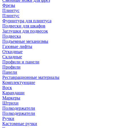
Сменные ножи для фрез
Фрезы
Плинтус
Плинтус
Фурнитура для плинтуса
Подвески для шкафов
Заглушки для подвесок
Подвеска
Подъемные механизмы
Газовые лифты
Откидные
Складные
Профили и панели
Профили
Панели
Реставрационные материалы
Комплектующие
Воск
Карандаши
Маркеры
Штрихи
Полкодержатели
Полкодержатели
Ручки
Кастомные ручки