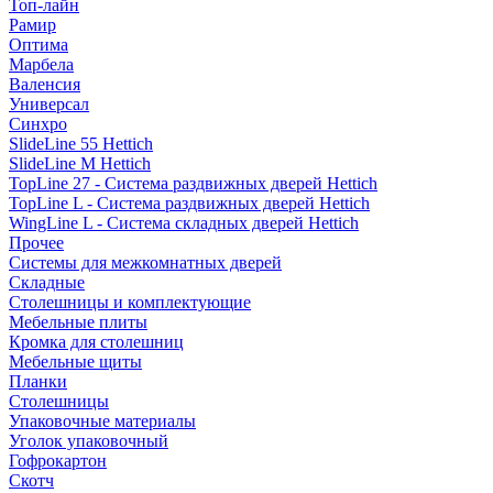
Топ-лайн
Рамир
Оптима
Марбела
Валенсия
Универсал
Синхро
SlideLine 55 Hettich
SlideLine M Hettich
TopLine 27 - Система раздвижных дверей Hettich
TopLine L - Система раздвижных дверей Hettich
WingLine L - Система складных дверей Hettich
Прочее
Системы для межкомнатных дверей
Складные
Столешницы и комплектующие
Мебельные плиты
Кромка для столешниц
Мебельные щиты
Планки
Столешницы
Упаковочные материалы
Уголок упаковочный
Гофрокартон
Скотч