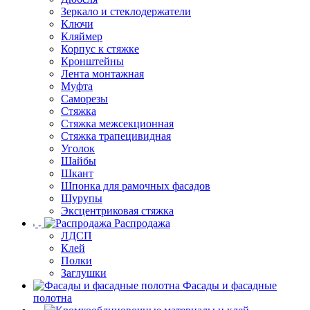
Зеркало и стеклодержатели
Ключи
Кляймер
Корпус к стяжке
Кронштейны
Лента монтажная
Муфта
Саморезы
Стяжка
Стяжка межсекционная
Стяжка трапецивидная
Уголок
Шайбы
Шкант
Шпонка для рамочных фасадов
Шурупы
Эксцентриковая стяжка
Распродажа
ЛДСП
Клей
Полки
Заглушки
Фасады и фасадные
полотна