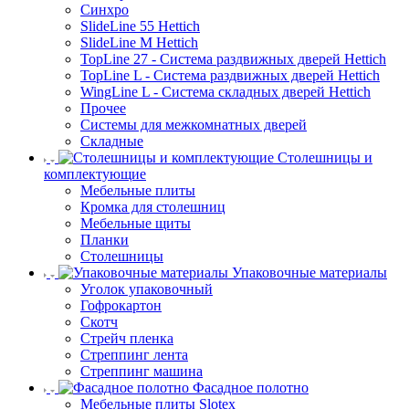
Синхро
SlideLine 55 Hettich
SlideLine M Hettich
TopLine 27 - Система раздвижных дверей Hettich
TopLine L - Система раздвижных дверей Hettich
WingLine L - Система складных дверей Hettich
Прочее
Системы для межкомнатных дверей
Складные
Столешницы и
комплектующие
Мебельные плиты
Кромка для столешниц
Мебельные щиты
Планки
Столешницы
Упаковочные материалы
Уголок упаковочный
Гофрокартон
Скотч
Стрейч пленка
Стреппинг лента
Стреппинг машина
Фасадное полотно
Мебельные плиты Slotex