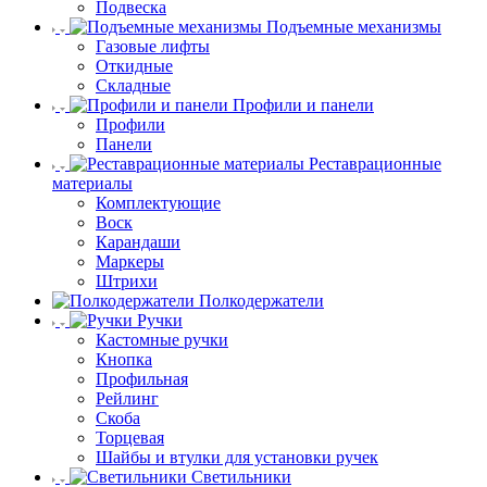
Подвеска
Подъемные механизмы
Газовые лифты
Откидные
Складные
Профили и панели
Профили
Панели
Реставрационные
материалы
Комплектующие
Воск
Карандаши
Маркеры
Штрихи
Полкодержатели
Ручки
Кастомные ручки
Кнопка
Профильная
Рейлинг
Скоба
Торцевая
Шайбы и втулки для установки ручек
Светильники