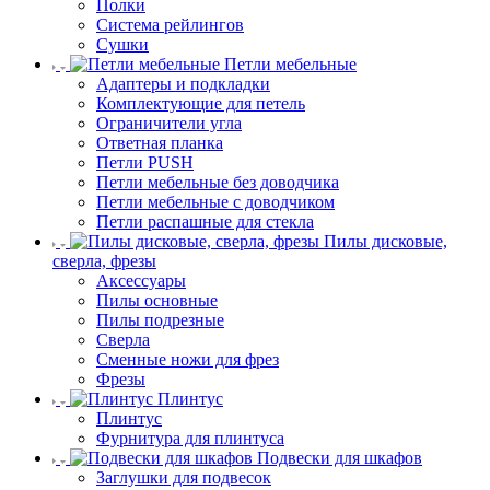
Полки
Система рейлингов
Сушки
Петли мебельные
Адаптеры и подкладки
Комплектующие для петель
Ограничители угла
Ответная планка
Петли PUSH
Петли мебельные без доводчика
Петли мебельные с доводчиком
Петли распашные для стекла
Пилы дисковые,
сверла, фрезы
Аксессуары
Пилы основные
Пилы подрезные
Сверла
Сменные ножи для фрез
Фрезы
Плинтус
Плинтус
Фурнитура для плинтуса
Подвески для шкафов
Заглушки для подвесок