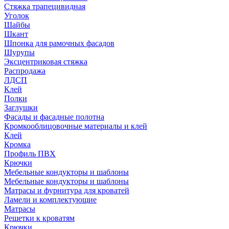
Стяжка трапецивидная
Уголок
Шайбы
Шкант
Шпонка для рамочных фасадов
Шурупы
Эксцентриковая стяжка
Распродажа
ЛДСП
Клей
Полки
Заглушки
Фасады и фасадные полотна
Кромкооблицовочные материалы и клей
Клей
Кромка
Профиль ПВХ
Крючки
Мебельные кондукторы и шаблоны
Мебельные кондукторы и шаблоны
Матрасы и фурнитура для кроватей
Ламели и комплектующие
Матрасы
Решетки к кроватям
Крючки