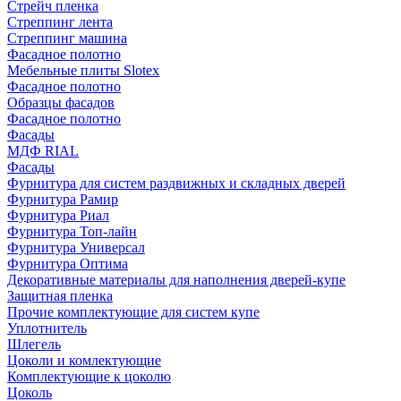
Стрейч пленка
Стреппинг лента
Стреппинг машина
Фасадное полотно
Мебельные плиты Slotex
Фасадное полотно
Образцы фасадов
Фасадное полотно
Фасады
МДФ RIAL
Фасады
Фурнитура для систем раздвижных и складных дверей
Фурнитура Рамир
Фурнитура Риал
Фурнитура Топ-лайн
Фурнитура Универсал
Фурнитура Оптима
Декоративные материалы для наполнения дверей-купе
Защитная пленка
Прочие комплектующие для систем купе
Уплотнитель
Шлегель
Цоколи и комлектующие
Комплектующие к цоколю
Цоколь