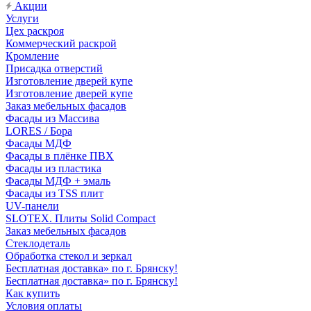
Акции
Услуги
Цех раскроя
Коммерческий раскрой
Кромление
Присадка отверстий
Изготовление дверей купе
Изготовление дверей купе
Заказ мебельных фасадов
Фасады из Массива
LORES / Бора
Фасады МДФ
Фасады в плёнке ПВХ
Фасады из пластика
Фасады МДФ + эмаль
Фасады из TSS плит
UV-панели
SLOTEX. Плиты Solid Compact
Заказ мебельных фасадов
Стеклодеталь
Обработка стекол и зеркал
Бесплатная доставка» по г. Брянску!
Бесплатная доставка» по г. Брянску!
Как купить
Условия оплаты