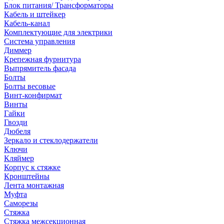
Блок питания/ Трансформаторы
Кабель и штейкер
Кабель-канал
Комплектующие для электрики
Система управления
Диммер
Крепежная фурнитура
Выпрямитель фасада
Болты
Болты весовые
Винт-конфирмат
Винты
Гайки
Гвозди
Дюбеля
Зеркало и стеклодержатели
Ключи
Кляймер
Корпус к стяжке
Кронштейны
Лента монтажная
Муфта
Саморезы
Стяжка
Стяжка межсекционная