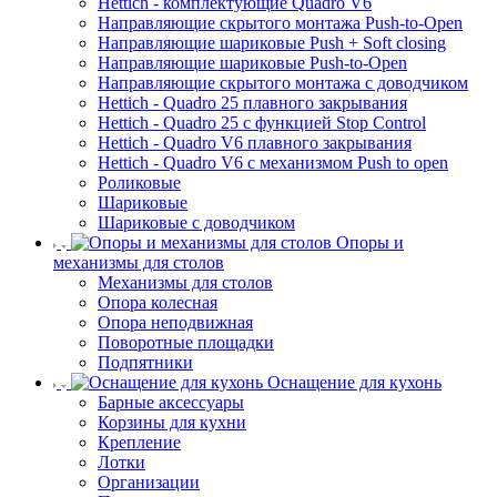
Hettich - комплектующие Quadro V6
Направляющие скрытого монтажа Push-to-Open
Направляющие шариковые Push + Soft closing
Направляющие шариковые Push-to-Open
Направляющие скрытого монтажа с доводчиком
Hettich - Quadro 25 плавного закрывания
Hettich - Quadro 25 с функцией Stop Control
Hettich - Quadro V6 плавного закрывания
Hettich - Quadro V6 с механизмом Push to open
Роликовые
Шариковые
Шариковые с доводчиком
Опоры и
механизмы для столов
Механизмы для столов
Опора колесная
Опора неподвижная
Поворотные площадки
Подпятники
Оснащение для кухонь
Барные аксессуары
Корзины для кухни
Крепление
Лотки
Организации