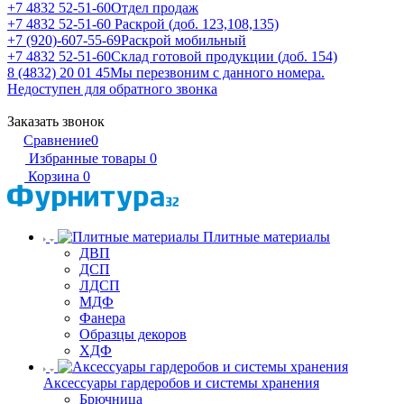
+7 4832 52-51-60
Отдел продаж
+7 4832 52-51-60
Раскрой (доб. 123,108,135)
+7 (920)-607-55-69
Раскрой мобильный
+7 4832 52-51-60
Склад готовой продукции (доб. 154)
8 (4832) 20 01 45
Мы перезвоним с данного номера.
Недоступен для обратного звонка
Заказать звонок
Сравнение
0
Избранные товары
0
Корзина
0
Плитные материалы
ДВП
ДСП
ЛДСП
МДФ
Фанера
Образцы декоров
ХДФ
Аксессуары гардеробов и системы хранения
Брючница