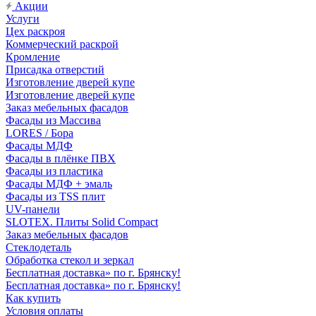
Акции
Услуги
Цех раскроя
Коммерческий раскрой
Кромление
Присадка отверстий
Изготовление дверей купе
Изготовление дверей купе
Заказ мебельных фасадов
Фасады из Массива
LORES / Бора
Фасады МДФ
Фасады в плёнке ПВХ
Фасады из пластика
Фасады МДФ + эмаль
Фасады из TSS плит
UV-панели
SLOTEX. Плиты Solid Compact
Заказ мебельных фасадов
Стеклодеталь
Обработка стекол и зеркал
Бесплатная доставка» по г. Брянску!
Бесплатная доставка» по г. Брянску!
Как купить
Условия оплаты