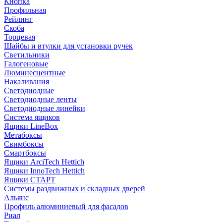
Кнопка
Профильная
Рейлинг
Скоба
Торцевая
Шайбы и втулки для установки ручек
Светильники
Галогеновые
Люминесцентные
Накаливания
Светодиодные
Светодиодные ленты
Светодиодные линейки
Система ящиков
Ящики LineBox
Метабоксы
Свимбоксы
Смартбоксы
Ящики ArciTech Hettich
Ящики InnoTech Hettich
Ящики СТАРТ
Системы раздвижных и складных дверей
Альянс
Профиль алюминиевый для фасадов
Риал