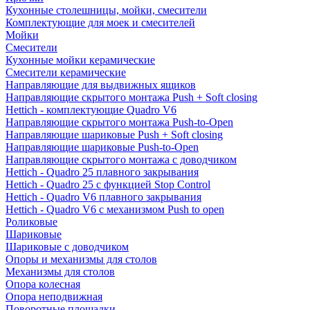
Кухонные столешницы, мойки, смесители
Комплектующие для моек и смесителей
Мойки
Смесители
Кухонные мойки керамические
Смесители керамические
Направляющие для выдвижных ящиков
Направляющие скрытого монтажа Push + Soft closing
Hettich - комплектующие Quadro V6
Направляющие скрытого монтажа Push-to-Open
Направляющие шариковые Push + Soft closing
Направляющие шариковые Push-to-Open
Направляющие скрытого монтажа с доводчиком
Hettich - Quadro 25 плавного закрывания
Hettich - Quadro 25 с функцией Stop Control
Hettich - Quadro V6 плавного закрывания
Hettich - Quadro V6 с механизмом Push to open
Роликовые
Шариковые
Шариковые с доводчиком
Опоры и механизмы для столов
Механизмы для столов
Опора колесная
Опора неподвижная
Поворотные площадки