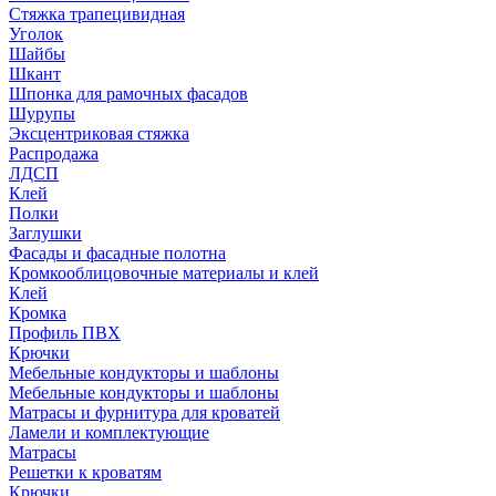
Стяжка трапецивидная
Уголок
Шайбы
Шкант
Шпонка для рамочных фасадов
Шурупы
Эксцентриковая стяжка
Распродажа
ЛДСП
Клей
Полки
Заглушки
Фасады и фасадные полотна
Кромкооблицовочные материалы и клей
Клей
Кромка
Профиль ПВХ
Крючки
Мебельные кондукторы и шаблоны
Мебельные кондукторы и шаблоны
Матрасы и фурнитура для кроватей
Ламели и комплектующие
Матрасы
Решетки к кроватям
Крючки