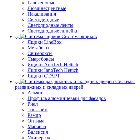
Галогеновые
Люминесцентные
Накаливания
Светодиодные
Светодиодные ленты
Светодиодные линейки
Система ящиков
Ящики LineBox
Метабоксы
Свимбоксы
Смартбоксы
Ящики ArciTech Hettich
Ящики InnoTech Hettich
Ящики СТАРТ
Системы
раздвижных и складных дверей
Альянс
Профиль алюминиевый для фасадов
Риал
Топ-лайн
Рамир
Оптима
Марбела
Валенсия
Универсал