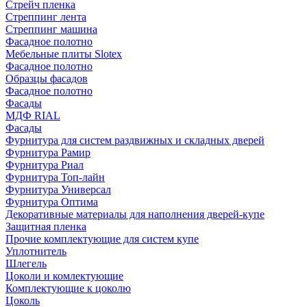
Стрейч пленка
Стреппинг лента
Стреппинг машина
Фасадное полотно
Мебельные плиты Slotex
Фасадное полотно
Образцы фасадов
Фасадное полотно
Фасады
МДФ RIAL
Фасады
Фурнитура для систем раздвижных и складных дверей
Фурнитура Рамир
Фурнитура Риал
Фурнитура Топ-лайн
Фурнитура Универсал
Фурнитура Оптима
Декоративные материалы для наполнения дверей-купе
Защитная пленка
Прочие комплектующие для систем купе
Уплотнитель
Шлегель
Цоколи и комлектующие
Комплектующие к цоколю
Цоколь