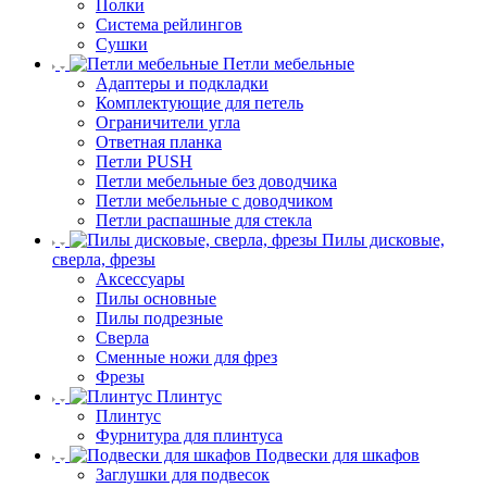
Полки
Система рейлингов
Сушки
Петли мебельные
Адаптеры и подкладки
Комплектующие для петель
Ограничители угла
Ответная планка
Петли PUSH
Петли мебельные без доводчика
Петли мебельные с доводчиком
Петли распашные для стекла
Пилы дисковые,
сверла, фрезы
Аксессуары
Пилы основные
Пилы подрезные
Сверла
Сменные ножи для фрез
Фрезы
Плинтус
Плинтус
Фурнитура для плинтуса
Подвески для шкафов
Заглушки для подвесок