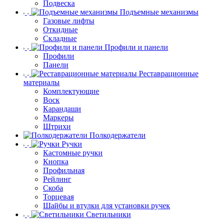
Подвеска
Подъемные механизмы
Газовые лифты
Откидные
Складные
Профили и панели
Профили
Панели
Реставрационные
материалы
Комплектующие
Воск
Карандаши
Маркеры
Штрихи
Полкодержатели
Ручки
Кастомные ручки
Кнопка
Профильная
Рейлинг
Скоба
Торцевая
Шайбы и втулки для установки ручек
Светильники