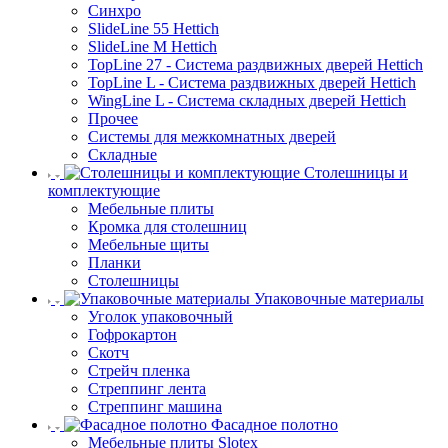
Синхро
SlideLine 55 Hettich
SlideLine M Hettich
TopLine 27 - Система раздвижных дверей Hettich
TopLine L - Система раздвижных дверей Hettich
WingLine L - Система складных дверей Hettich
Прочее
Системы для межкомнатных дверей
Складные
Столешницы и
комплектующие
Мебельные плиты
Кромка для столешниц
Мебельные щиты
Планки
Столешницы
Упаковочные материалы
Уголок упаковочный
Гофрокартон
Скотч
Стрейч пленка
Стреппинг лента
Стреппинг машина
Фасадное полотно
Мебельные плиты Slotex