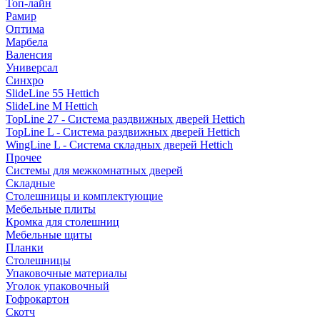
Топ-лайн
Рамир
Оптима
Марбела
Валенсия
Универсал
Синхро
SlideLine 55 Hettich
SlideLine M Hettich
TopLine 27 - Система раздвижных дверей Hettich
TopLine L - Система раздвижных дверей Hettich
WingLine L - Система складных дверей Hettich
Прочее
Системы для межкомнатных дверей
Складные
Столешницы и комплектующие
Мебельные плиты
Кромка для столешниц
Мебельные щиты
Планки
Столешницы
Упаковочные материалы
Уголок упаковочный
Гофрокартон
Скотч