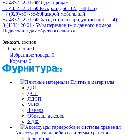
+7 4832 52-51-60
Отдел продаж
+7 4832 52-51-60
Раскрой (доб. 123,108,135)
+7 (920)-607-55-69
Раскрой мобильный
+7 4832 52-51-60
Склад готовой продукции (доб. 154)
8 (4832) 20 01 45
Мы перезвоним с данного номера.
Недоступен для обратного звонка
Заказать звонок
Сравнение
0
Избранные товары
0
Корзина
0
Плитные материалы
ДВП
ДСП
ЛДСП
МДФ
Фанера
Образцы декоров
ХДФ
Аксессуары гардеробов и системы хранения
Брючница