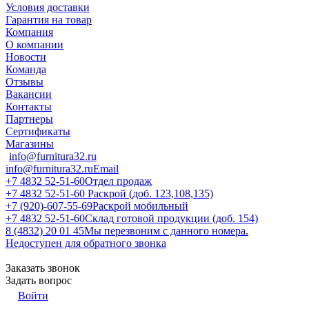
Условия доставки
Гарантия на товар
Компания
О компании
Новости
Команда
Отзывы
Вакансии
Контакты
Партнеры
Сертификаты
Магазины
info@furnitura32.ru
info@furnitura32.ru
Email
+7 4832 52-51-60
Отдел продаж
+7 4832 52-51-60
Раскрой (доб. 123,108,135)
+7 (920)-607-55-69
Раскрой мобильный
+7 4832 52-51-60
Склад готовой продукции (доб. 154)
8 (4832) 20 01 45
Мы перезвоним с данного номера.
Недоступен для обратного звонка
Заказать звонок
Задать вопрос
Войти