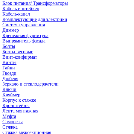
Блок питания/ Трансформаторы
Кабель и штейкер
Кабель-канал
Комплектующие для электрики
Система управления
Диммер
Крепежная фурнитура
Выпрямитель фасада
Болты
Болты весовые
Винт-конфирмат
Винты
Гайки
Гвозди
Дюбеля
Зеркало и стеклодержатели
Ключи
Кляймер
Корпус к стяжке
Кронштейны
Лента монтажная
Муфта
Саморезы
Стяжка
Стяжка межсекционная