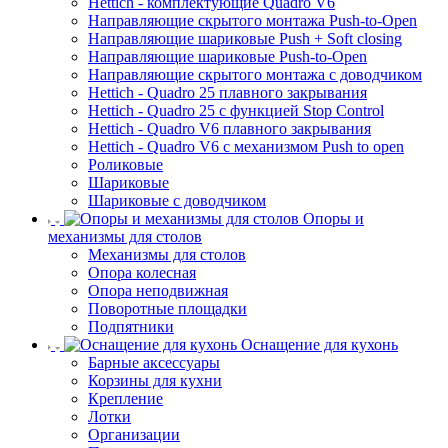
Hettich - комплектующие Quadro V6
Направляющие скрытого монтажа Push-to-Open
Направляющие шариковые Push + Soft closing
Направляющие шариковые Push-to-Open
Направляющие скрытого монтажа с доводчиком
Hettich - Quadro 25 плавного закрывания
Hettich - Quadro 25 с функцией Stop Control
Hettich - Quadro V6 плавного закрывания
Hettich - Quadro V6 с механизмом Push to open
Роликовые
Шариковые
Шариковые с доводчиком
Опоры и
механизмы для столов
Механизмы для столов
Опора колесная
Опора неподвижная
Поворотные площадки
Подпятники
Оснащение для кухонь
Барные аксессуары
Корзины для кухни
Крепление
Лотки
Организации