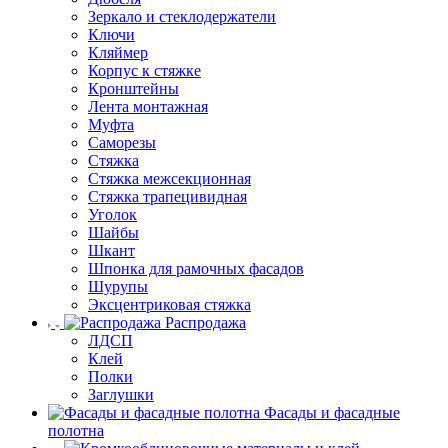
Зеркало и стеклодержатели
Ключи
Кляймер
Корпус к стяжке
Кронштейны
Лента монтажная
Муфта
Саморезы
Стяжка
Стяжка межсекционная
Стяжка трапецивидная
Уголок
Шайбы
Шкант
Шпонка для рамочных фасадов
Шурупы
Эксцентриковая стяжка
Распродажа
ЛДСП
Клей
Полки
Заглушки
Фасады и фасадные
полотна