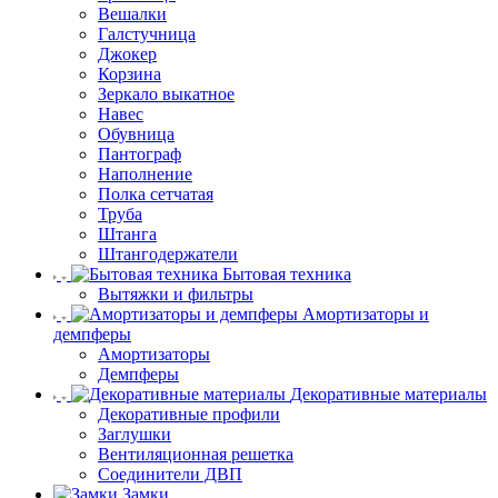
Вешалки
Галстучница
Джокер
Корзина
Зеркало выкатное
Навес
Обувница
Пантограф
Наполнение
Полка сетчатая
Труба
Штанга
Штангодержатели
Бытовая техника
Вытяжки и фильтры
Амортизаторы и
демпферы
Амортизаторы
Демпферы
Декоративные материалы
Декоративные профили
Заглушки
Вентиляционная решетка
Соединители ДВП
Замки