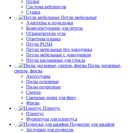
Полки
Система рейлингов
Сушки
Петли мебельные
Адаптеры и подкладки
Комплектующие для петель
Ограничители угла
Ответная планка
Петли PUSH
Петли мебельные без доводчика
Петли мебельные с доводчиком
Петли распашные для стекла
Пилы дисковые,
сверла, фрезы
Аксессуары
Пилы основные
Пилы подрезные
Сверла
Сменные ножи для фрез
Фрезы
Плинтус
Плинтус
Фурнитура для плинтуса
Подвески для шкафов
Заглушки для подвесок