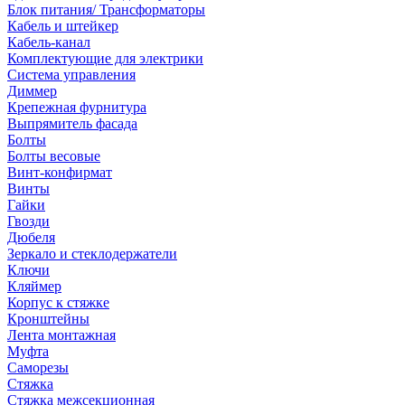
Блок питания/ Трансформаторы
Кабель и штейкер
Кабель-канал
Комплектующие для электрики
Система управления
Диммер
Крепежная фурнитура
Выпрямитель фасада
Болты
Болты весовые
Винт-конфирмат
Винты
Гайки
Гвозди
Дюбеля
Зеркало и стеклодержатели
Ключи
Кляймер
Корпус к стяжке
Кронштейны
Лента монтажная
Муфта
Саморезы
Стяжка
Стяжка межсекционная