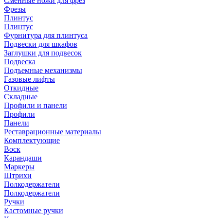
Сменные ножи для фрез
Фрезы
Плинтус
Плинтус
Фурнитура для плинтуса
Подвески для шкафов
Заглушки для подвесок
Подвеска
Подъемные механизмы
Газовые лифты
Откидные
Складные
Профили и панели
Профили
Панели
Реставрационные материалы
Комплектующие
Воск
Карандаши
Маркеры
Штрихи
Полкодержатели
Полкодержатели
Ручки
Кастомные ручки