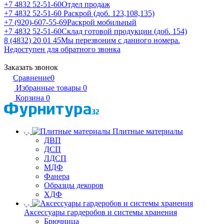
+7 4832 52-51-60
Отдел продаж
+7 4832 52-51-60
Раскрой (доб. 123,108,135)
+7 (920)-607-55-69
Раскрой мобильный
+7 4832 52-51-60
Склад готовой продукции (доб. 154)
8 (4832) 20 01 45
Мы перезвоним с данного номера.
Недоступен для обратного звонка
Заказать звонок
Сравнение
0
Избранные товары
0
Корзина
0
Плитные материалы
ДВП
ДСП
ЛДСП
МДФ
Фанера
Образцы декоров
ХДФ
Аксессуары гардеробов и системы хранения
Брючница