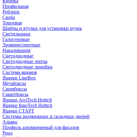
Кнопка
Профильная
Рейлинг
Скоба
Торцевая
Шайбы и втулки для установки ручек
Светильники
Галогеновые
Люминесцентные
Накаливания
Светодиодные
Светодиодные ленты
Светодиодные линейки
Система ящиков
Ящики LineBox
Метабоксы
Свимбоксы
Смартбоксы
Ящики ArciTech Hettich
Ящики InnoTech Hettich
Ящики СТАРТ
Системы раздвижных и складных дверей
Альянс
Профиль алюминиевый для фасадов
Риал