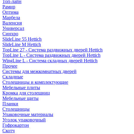
Топ-лайн
Рамир
Оптима
Марбела
Валенсия
Универсал
Синхро
SlideLine 55 Hettich
SlideLine M Hettich
TopLine 27 - Система раздвижных дверей Hettich
TopLine L - Система раздвижных дверей Hettich
WingLine L - Система складных дверей Hettich
Прочее
Системы для межкомнатных дверей
Складные
Столешницы и комплектующие
Мебельные плиты
Кромка для столешниц
Мебельные щиты
Планки
Столешницы
Упаковочные материалы
Уголок упаковочный
Гофрокартон
Скотч