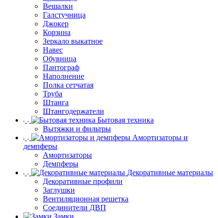
Вешалки
Галстучница
Джокер
Корзина
Зеркало выкатное
Навес
Обувница
Пантограф
Наполнение
Полка сетчатая
Труба
Штанга
Штангодержатели
Бытовая техника
Вытяжки и фильтры
Амортизаторы и
демпферы
Амортизаторы
Демпферы
Декоративные материалы
Декоративные профили
Заглушки
Вентиляционная решетка
Соединители ДВП
Замки