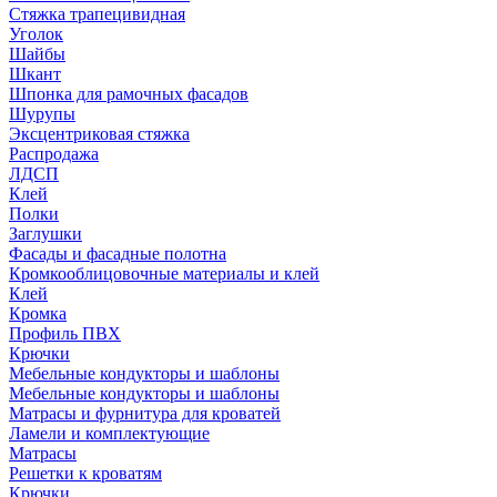
Стяжка трапецивидная
Уголок
Шайбы
Шкант
Шпонка для рамочных фасадов
Шурупы
Эксцентриковая стяжка
Распродажа
ЛДСП
Клей
Полки
Заглушки
Фасады и фасадные полотна
Кромкооблицовочные материалы и клей
Клей
Кромка
Профиль ПВХ
Крючки
Мебельные кондукторы и шаблоны
Мебельные кондукторы и шаблоны
Матрасы и фурнитура для кроватей
Ламели и комплектующие
Матрасы
Решетки к кроватям
Крючки