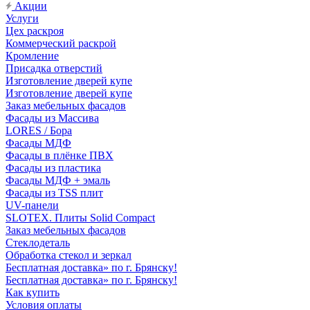
Акции
Услуги
Цех раскроя
Коммерческий раскрой
Кромление
Присадка отверстий
Изготовление дверей купе
Изготовление дверей купе
Заказ мебельных фасадов
Фасады из Массива
LORES / Бора
Фасады МДФ
Фасады в плёнке ПВХ
Фасады из пластика
Фасады МДФ + эмаль
Фасады из TSS плит
UV-панели
SLOTEX. Плиты Solid Compact
Заказ мебельных фасадов
Стеклодеталь
Обработка стекол и зеркал
Бесплатная доставка» по г. Брянску!
Бесплатная доставка» по г. Брянску!
Как купить
Условия оплаты