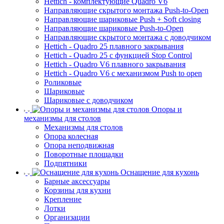
Hettich - комплектующие Quadro V6
Направляющие скрытого монтажа Push-to-Open
Направляющие шариковые Push + Soft closing
Направляющие шариковые Push-to-Open
Направляющие скрытого монтажа с доводчиком
Hettich - Quadro 25 плавного закрывания
Hettich - Quadro 25 с функцией Stop Control
Hettich - Quadro V6 плавного закрывания
Hettich - Quadro V6 с механизмом Push to open
Роликовые
Шариковые
Шариковые с доводчиком
Опоры и
механизмы для столов
Механизмы для столов
Опора колесная
Опора неподвижная
Поворотные площадки
Подпятники
Оснащение для кухонь
Барные аксессуары
Корзины для кухни
Крепление
Лотки
Организации