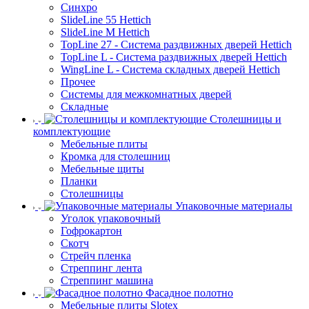
Синхро
SlideLine 55 Hettich
SlideLine M Hettich
TopLine 27 - Система раздвижных дверей Hettich
TopLine L - Система раздвижных дверей Hettich
WingLine L - Система складных дверей Hettich
Прочее
Системы для межкомнатных дверей
Складные
Столешницы и
комплектующие
Мебельные плиты
Кромка для столешниц
Мебельные щиты
Планки
Столешницы
Упаковочные материалы
Уголок упаковочный
Гофрокартон
Скотч
Стрейч пленка
Стреппинг лента
Стреппинг машина
Фасадное полотно
Мебельные плиты Slotex