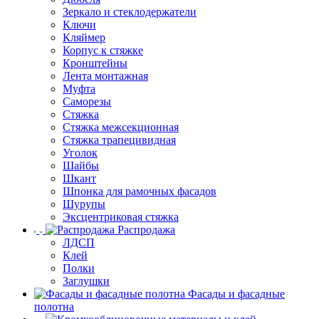
Зеркало и стеклодержатели
Ключи
Кляймер
Корпус к стяжке
Кронштейны
Лента монтажная
Муфта
Саморезы
Стяжка
Стяжка межсекционная
Стяжка трапецивидная
Уголок
Шайбы
Шкант
Шпонка для рамочных фасадов
Шурупы
Эксцентриковая стяжка
Распродажа
ЛДСП
Клей
Полки
Заглушки
Фасады и фасадные
полотна