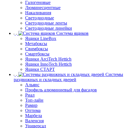
Галогеновые
Люминесцентные
Накаливания
Светодиодные
Светодиодные ленты
Светодиодные линейки
Система ящиков
Ящики LineBox
Метабоксы
Свимбоксы
Смартбоксы
Ящики ArciTech Hettich
Ящики InnoTech Hettich
Ящики СТАРТ
Системы
раздвижных и складных дверей
Альянс
Профиль алюминиевый для фасадов
Риал
Топ-лайн
Рамир
Оптима
Марбела
Валенсия
Универсал