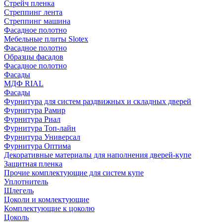
Стрейч пленка
Стреппинг лента
Стреппинг машина
Фасадное полотно
Мебельные плиты Slotex
Фасадное полотно
Образцы фасадов
Фасадное полотно
Фасады
МДФ RIAL
Фасады
Фурнитура для систем раздвижных и складных дверей
Фурнитура Рамир
Фурнитура Риал
Фурнитура Топ-лайн
Фурнитура Универсал
Фурнитура Оптима
Декоративные материалы для наполнения дверей-купе
Защитная пленка
Прочие комплектующие для систем купе
Уплотнитель
Шлегель
Цоколи и комлектующие
Комплектующие к цоколю
Цоколь