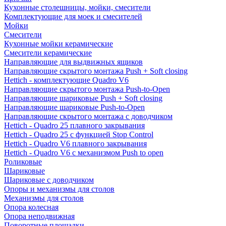
Кухонные столешницы, мойки, смесители
Комплектующие для моек и смесителей
Мойки
Смесители
Кухонные мойки керамические
Смесители керамические
Направляющие для выдвижных ящиков
Направляющие скрытого монтажа Push + Soft closing
Hettich - комплектующие Quadro V6
Направляющие скрытого монтажа Push-to-Open
Направляющие шариковые Push + Soft closing
Направляющие шариковые Push-to-Open
Направляющие скрытого монтажа с доводчиком
Hettich - Quadro 25 плавного закрывания
Hettich - Quadro 25 с функцией Stop Control
Hettich - Quadro V6 плавного закрывания
Hettich - Quadro V6 с механизмом Push to open
Роликовые
Шариковые
Шариковые с доводчиком
Опоры и механизмы для столов
Механизмы для столов
Опора колесная
Опора неподвижная
Поворотные площадки