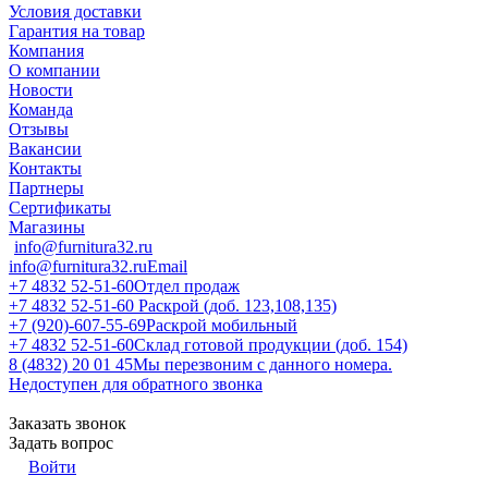
Условия доставки
Гарантия на товар
Компания
О компании
Новости
Команда
Отзывы
Вакансии
Контакты
Партнеры
Сертификаты
Магазины
info@furnitura32.ru
info@furnitura32.ru
Email
+7 4832 52-51-60
Отдел продаж
+7 4832 52-51-60
Раскрой (доб. 123,108,135)
+7 (920)-607-55-69
Раскрой мобильный
+7 4832 52-51-60
Склад готовой продукции (доб. 154)
8 (4832) 20 01 45
Мы перезвоним с данного номера.
Недоступен для обратного звонка
Заказать звонок
Задать вопрос
Войти