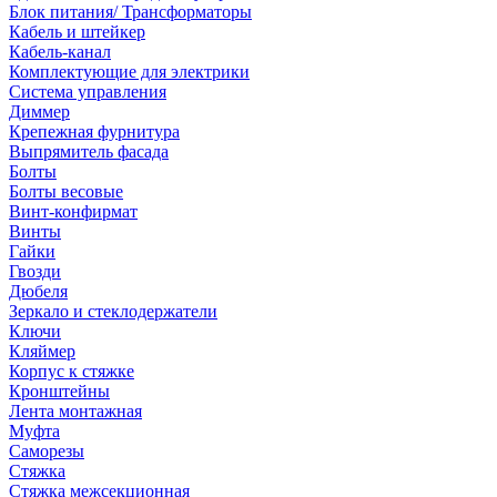
Блок питания/ Трансформаторы
Кабель и штейкер
Кабель-канал
Комплектующие для электрики
Система управления
Диммер
Крепежная фурнитура
Выпрямитель фасада
Болты
Болты весовые
Винт-конфирмат
Винты
Гайки
Гвозди
Дюбеля
Зеркало и стеклодержатели
Ключи
Кляймер
Корпус к стяжке
Кронштейны
Лента монтажная
Муфта
Саморезы
Стяжка
Стяжка межсекционная