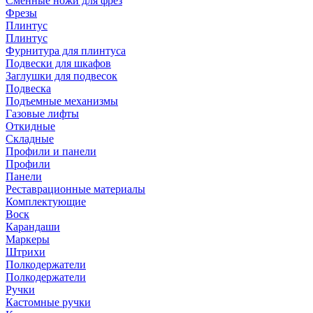
Сменные ножи для фрез
Фрезы
Плинтус
Плинтус
Фурнитура для плинтуса
Подвески для шкафов
Заглушки для подвесок
Подвеска
Подъемные механизмы
Газовые лифты
Откидные
Складные
Профили и панели
Профили
Панели
Реставрационные материалы
Комплектующие
Воск
Карандаши
Маркеры
Штрихи
Полкодержатели
Полкодержатели
Ручки
Кастомные ручки