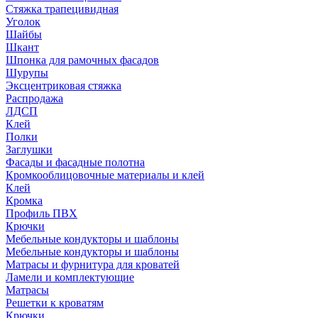
Стяжка трапецивидная
Уголок
Шайбы
Шкант
Шпонка для рамочных фасадов
Шурупы
Эксцентриковая стяжка
Распродажа
ЛДСП
Клей
Полки
Заглушки
Фасады и фасадные полотна
Кромкооблицовочные материалы и клей
Клей
Кромка
Профиль ПВХ
Крючки
Мебельные кондукторы и шаблоны
Мебельные кондукторы и шаблоны
Матрасы и фурнитура для кроватей
Ламели и комплектующие
Матрасы
Решетки к кроватям
Крючки