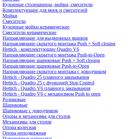
Кухонные столешницы, мойки, смесители
Комплектующие для моек и смесителей
Мойки
Смесители
Кухонные мойки керамические
Смесители керамические
Направляющие для выдвижных ящиков
Направляющие скрытого монтажа Push + Soft closing
Hettich - комплектующие Quadro V6
Направляющие скрытого монтажа Push-to-Open
Направляющие шариковые Push + Soft closing
Направляющие шариковые Push-to-Open
Направляющие скрытого монтажа с доводчиком
Hettich - Quadro 25 плавного закрывания
Hettich - Quadro 25 с функцией Stop Control
Hettich - Quadro V6 плавного закрывания
Hettich - Quadro V6 с механизмом Push to open
Роликовые
Шариковые
Шариковые с доводчиком
Опоры и механизмы для столов
Механизмы для столов
Опора колесная
Опора неподвижная
Поворотные площадки