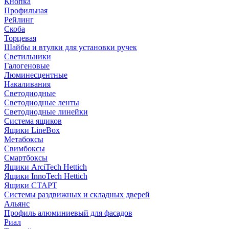
Кнопка
Профильная
Рейлинг
Скоба
Торцевая
Шайбы и втулки для установки ручек
Светильники
Галогеновые
Люминесцентные
Накаливания
Светодиодные
Светодиодные ленты
Светодиодные линейки
Система ящиков
Ящики LineBox
Метабоксы
Свимбоксы
Смартбоксы
Ящики ArciTech Hettich
Ящики InnoTech Hettich
Ящики СТАРТ
Системы раздвижных и складных дверей
Альянс
Профиль алюминиевый для фасадов
Риал