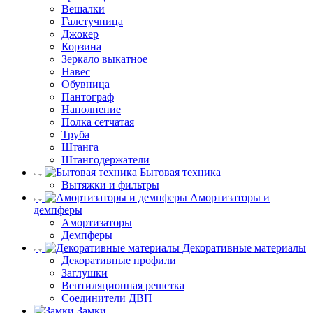
Вешалки
Галстучница
Джокер
Корзина
Зеркало выкатное
Навес
Обувница
Пантограф
Наполнение
Полка сетчатая
Труба
Штанга
Штангодержатели
Бытовая техника
Вытяжки и фильтры
Амортизаторы и
демпферы
Амортизаторы
Демпферы
Декоративные материалы
Декоративные профили
Заглушки
Вентиляционная решетка
Соединители ДВП
Замки