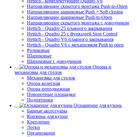
Hettich - комплектующие Quadro V6
Направляющие скрытого монтажа Push-to-Open
Направляющие шариковые Push + Soft closing
Направляющие шариковые Push-to-Open
Направляющие скрытого монтажа с доводчиком
Hettich - Quadro 25 плавного закрывания
Hettich - Quadro 25 с функцией Stop Control
Hettich - Quadro V6 плавного закрывания
Hettich - Quadro V6 с механизмом Push to open
Роликовые
Шариковые
Шариковые с доводчиком
Опоры и
механизмы для столов
Механизмы для столов
Опора колесная
Опора неподвижная
Поворотные площадки
Подпятники
Оснащение для кухонь
Барные аксессуары
Корзины для кухни
Крепление
Лотки
Организации