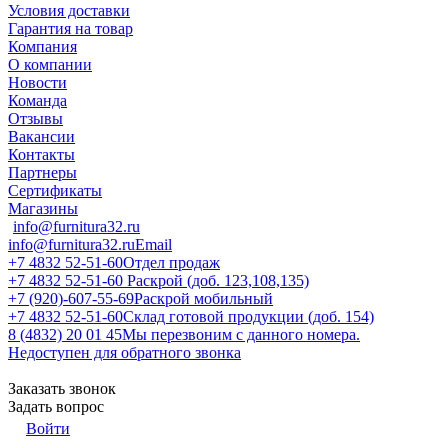
Условия доставки
Гарантия на товар
Компания
О компании
Новости
Команда
Отзывы
Вакансии
Контакты
Партнеры
Сертификаты
Магазины
info@furnitura32.ru
info@furnitura32.ru
Email
+7 4832 52-51-60
Отдел продаж
+7 4832 52-51-60
Раскрой (доб. 123,108,135)
+7 (920)-607-55-69
Раскрой мобильный
+7 4832 52-51-60
Склад готовой продукции (доб. 154)
8 (4832) 20 01 45
Мы перезвоним с данного номера.
Недоступен для обратного звонка
Заказать звонок
Задать вопрос
Войти