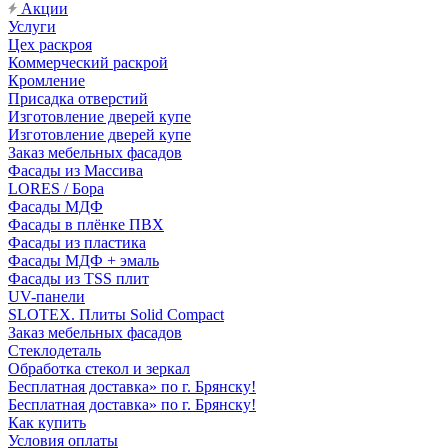
Акции
Услуги
Цех раскроя
Коммерческий раскрой
Кромление
Присадка отверстий
Изготовление дверей купе
Изготовление дверей купе
Заказ мебельных фасадов
Фасады из Массива
LORES / Бора
Фасады МДФ
Фасады в плёнке ПВХ
Фасады из пластика
Фасады МДФ + эмаль
Фасады из TSS плит
UV-панели
SLOTEX. Плиты Solid Compact
Заказ мебельных фасадов
Стеклодеталь
Обработка стекол и зеркал
Бесплатная доставка» по г. Брянску!
Бесплатная доставка» по г. Брянску!
Как купить
Условия оплаты