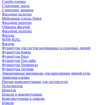
Стрейч пленка
Стреппинг лента
Стреппинг машина
Фасадное полотно
Мебельные плиты Slotex
Фасадное полотно
Образцы фасадов
Фасадное полотно
Фасады
МДФ RIAL
Фасады
Фурнитура для систем раздвижных и складных дверей
Фурнитура Рамир
Фурнитура Риал
Фурнитура Топ-лайн
Фурнитура Универсал
Фурнитура Оптима
Декоративные материалы для наполнения дверей-купе
Защитная пленка
Прочие комплектующие для систем купе
Уплотнитель
Шлегель
Цоколи и комлектующие
Комплектующие к цоколю
Цоколь