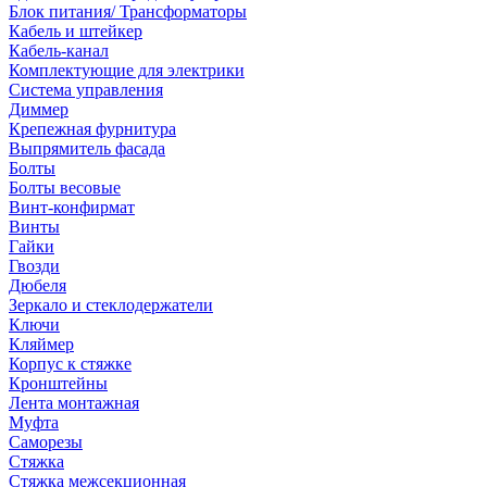
Блок питания/ Трансформаторы
Кабель и штейкер
Кабель-канал
Комплектующие для электрики
Система управления
Диммер
Крепежная фурнитура
Выпрямитель фасада
Болты
Болты весовые
Винт-конфирмат
Винты
Гайки
Гвозди
Дюбеля
Зеркало и стеклодержатели
Ключи
Кляймер
Корпус к стяжке
Кронштейны
Лента монтажная
Муфта
Саморезы
Стяжка
Стяжка межсекционная