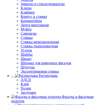
Зеркало и стеклодержатели
Ключи
Кляймер
Корпус к стяжке
Кронштейны
Лента монтажная
Муфта
Саморезы
Стяжка
Стяжка межсекционная
Стяжка трапецивидная
Уголок
Шайбы
Шкант
Шпонка для рамочных фасадов
Шурупы
Эксцентриковая стяжка
Распродажа
ЛДСП
Клей
Полки
Заглушки
Фасады и фасадные
полотна