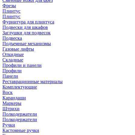
Сменные ножи для фрез
Фрезы
Плинтус
Плинтус
Фурнитура для плинтуса
Подвески для шкафов
Заглушки для подвесок
Подвеска
Подъемные механизмы
Газовые лифты
Откидные
Складные
Профили и панели
Профили
Панели
Реставрационные материалы
Комплектующие
Воск
Карандаши
Маркеры
Штрихи
Полкодержатели
Полкодержатели
Ручки
Кастомные ручки