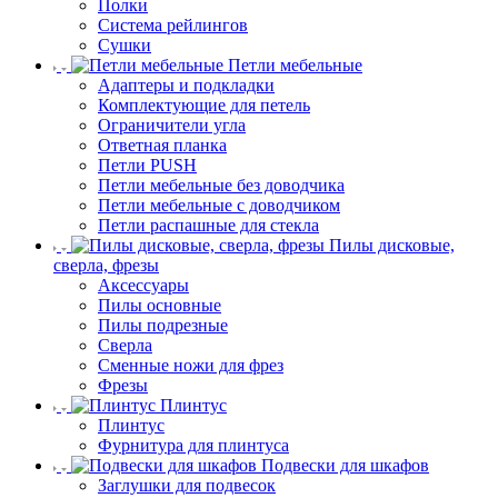
Полки
Система рейлингов
Сушки
Петли мебельные
Адаптеры и подкладки
Комплектующие для петель
Ограничители угла
Ответная планка
Петли PUSH
Петли мебельные без доводчика
Петли мебельные с доводчиком
Петли распашные для стекла
Пилы дисковые,
сверла, фрезы
Аксессуары
Пилы основные
Пилы подрезные
Сверла
Сменные ножи для фрез
Фрезы
Плинтус
Плинтус
Фурнитура для плинтуса
Подвески для шкафов
Заглушки для подвесок