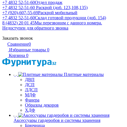
+7 4832 52-51-60
Отдел продаж
+7 4832 52-51-60
Раскрой (доб. 123,108,135)
+7 (920)-607-55-69
Раскрой мобильный
+7 4832 52-51-60
Склад готовой продукции (доб. 154)
8 (4832) 20 01 45
Мы перезвоним с данного номера.
Недоступен для обратного звонка
Заказать звонок
Сравнение
0
Избранные товары
0
Корзина
0
Плитные материалы
ДВП
ДСП
ЛДСП
МДФ
Фанера
Образцы декоров
ХДФ
Аксессуары гардеробов и системы хранения
Брючница