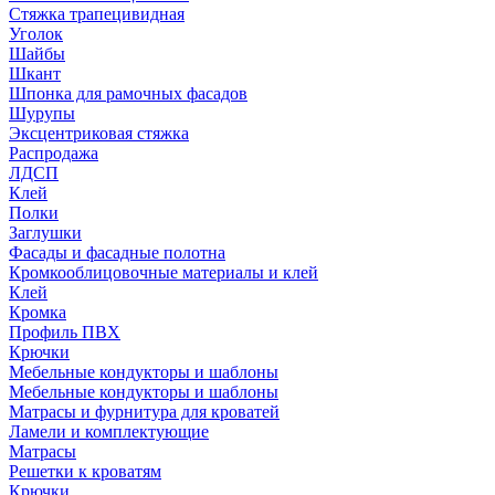
Стяжка трапецивидная
Уголок
Шайбы
Шкант
Шпонка для рамочных фасадов
Шурупы
Эксцентриковая стяжка
Распродажа
ЛДСП
Клей
Полки
Заглушки
Фасады и фасадные полотна
Кромкооблицовочные материалы и клей
Клей
Кромка
Профиль ПВХ
Крючки
Мебельные кондукторы и шаблоны
Мебельные кондукторы и шаблоны
Матрасы и фурнитура для кроватей
Ламели и комплектующие
Матрасы
Решетки к кроватям
Крючки