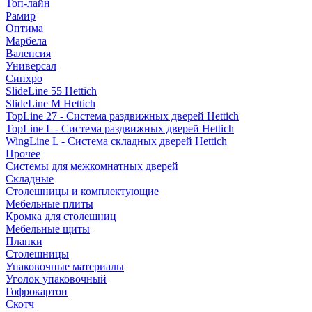
Топ-лайн
Рамир
Оптима
Марбела
Валенсия
Универсал
Синхро
SlideLine 55 Hettich
SlideLine M Hettich
TopLine 27 - Система раздвижных дверей Hettich
TopLine L - Система раздвижных дверей Hettich
WingLine L - Система складных дверей Hettich
Прочее
Системы для межкомнатных дверей
Складные
Столешницы и комплектующие
Мебельные плиты
Кромка для столешниц
Мебельные щиты
Планки
Столешницы
Упаковочные материалы
Уголок упаковочный
Гофрокартон
Скотч