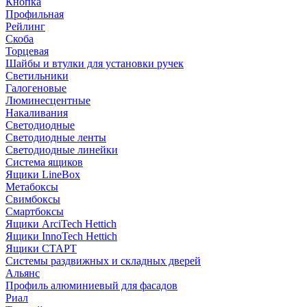
Кнопка
Профильная
Рейлинг
Скоба
Торцевая
Шайбы и втулки для установки ручек
Светильники
Галогеновые
Люминесцентные
Накаливания
Светодиодные
Светодиодные ленты
Светодиодные линейки
Система ящиков
Ящики LineBox
Метабоксы
Свимбоксы
Смартбоксы
Ящики ArciTech Hettich
Ящики InnoTech Hettich
Ящики СТАРТ
Системы раздвижных и складных дверей
Альянс
Профиль алюминиевый для фасадов
Риал