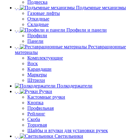
Подвеска
Подъемные механизмы
Газовые лифты
Откидные
Складные
Профили и панели
Профили
Панели
Реставрационные
материалы
Комплектующие
Воск
Карандаши
Маркеры
Штрихи
Полкодержатели
Ручки
Кастомные ручки
Кнопка
Профильная
Рейлинг
Скоба
Торцевая
Шайбы и втулки для установки ручек
Светильники