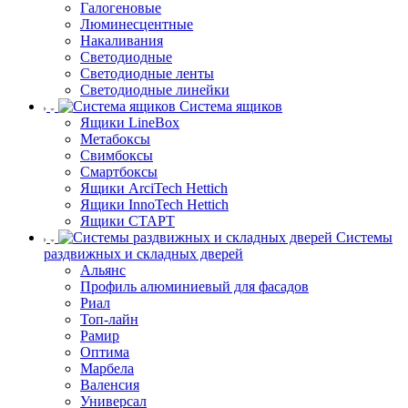
Галогеновые
Люминесцентные
Накаливания
Светодиодные
Светодиодные ленты
Светодиодные линейки
Система ящиков
Ящики LineBox
Метабоксы
Свимбоксы
Смартбоксы
Ящики ArciTech Hettich
Ящики InnoTech Hettich
Ящики СТАРТ
Системы
раздвижных и складных дверей
Альянс
Профиль алюминиевый для фасадов
Риал
Топ-лайн
Рамир
Оптима
Марбела
Валенсия
Универсал