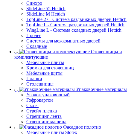
Синхро
SlideLine 55 Hettich
SlideLine M Hettich
TopLine 27 - Система раздвижных дверей Hettich
TopLine L - Система раздвижных дверей Hettich
WingLine L - Система складных дверей Hettich
Прочее
Системы для межкомнатных дверей
Складные
Столешницы и
комплектующие
Мебельные плиты
Кромка для столешниц
Мебельные щиты
Планки
Столешницы
Упаковочные материалы
Уголок упаковочный
Гофрокартон
Скотч
Стрейч пленка
Стреппинг лента
Стреппинг машина
Фасадное полотно
Мебельные плиты Slotex