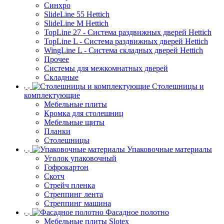
Синхро
SlideLine 55 Hettich
SlideLine M Hettich
TopLine 27 - Система раздвижных дверей Hettich
TopLine L - Система раздвижных дверей Hettich
WingLine L - Система складных дверей Hettich
Прочее
Системы для межкомнатных дверей
Складные
Столешницы и
комплектующие
Мебельные плиты
Кромка для столешниц
Мебельные щиты
Планки
Столешницы
Упаковочные материалы
Уголок упаковочный
Гофрокартон
Скотч
Стрейч пленка
Стреппинг лента
Стреппинг машина
Фасадное полотно
Мебельные плиты Slotex