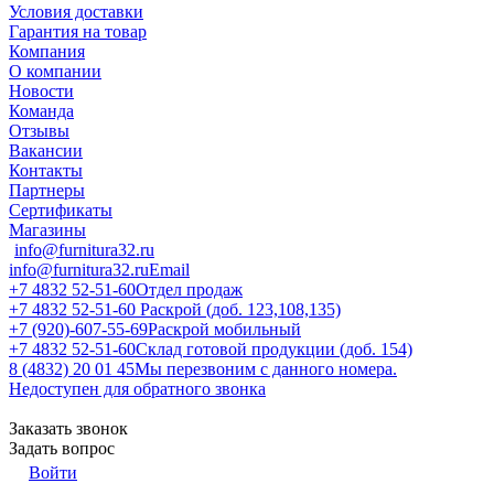
Условия доставки
Гарантия на товар
Компания
О компании
Новости
Команда
Отзывы
Вакансии
Контакты
Партнеры
Сертификаты
Магазины
info@furnitura32.ru
info@furnitura32.ru
Email
+7 4832 52-51-60
Отдел продаж
+7 4832 52-51-60
Раскрой (доб. 123,108,135)
+7 (920)-607-55-69
Раскрой мобильный
+7 4832 52-51-60
Склад готовой продукции (доб. 154)
8 (4832) 20 01 45
Мы перезвоним с данного номера.
Недоступен для обратного звонка
Заказать звонок
Задать вопрос
Войти