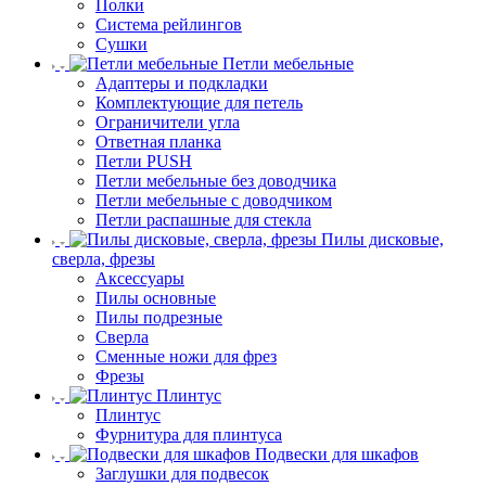
Полки
Система рейлингов
Сушки
Петли мебельные
Адаптеры и подкладки
Комплектующие для петель
Ограничители угла
Ответная планка
Петли PUSH
Петли мебельные без доводчика
Петли мебельные с доводчиком
Петли распашные для стекла
Пилы дисковые,
сверла, фрезы
Аксессуары
Пилы основные
Пилы подрезные
Сверла
Сменные ножи для фрез
Фрезы
Плинтус
Плинтус
Фурнитура для плинтуса
Подвески для шкафов
Заглушки для подвесок