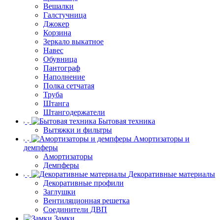
Вешалки
Галстучница
Джокер
Корзина
Зеркало выкатное
Навес
Обувница
Пантограф
Наполнение
Полка сетчатая
Труба
Штанга
Штангодержатели
Бытовая техника
Вытяжки и фильтры
Амортизаторы и
демпферы
Амортизаторы
Демпферы
Декоративные материалы
Декоративные профили
Заглушки
Вентиляционная решетка
Соединители ДВП
Замки