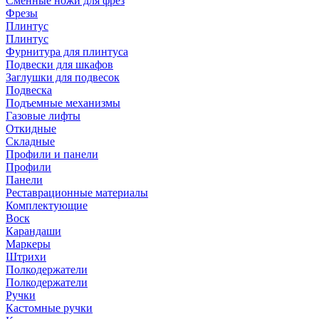
Сменные ножи для фрез
Фрезы
Плинтус
Плинтус
Фурнитура для плинтуса
Подвески для шкафов
Заглушки для подвесок
Подвеска
Подъемные механизмы
Газовые лифты
Откидные
Складные
Профили и панели
Профили
Панели
Реставрационные материалы
Комплектующие
Воск
Карандаши
Маркеры
Штрихи
Полкодержатели
Полкодержатели
Ручки
Кастомные ручки