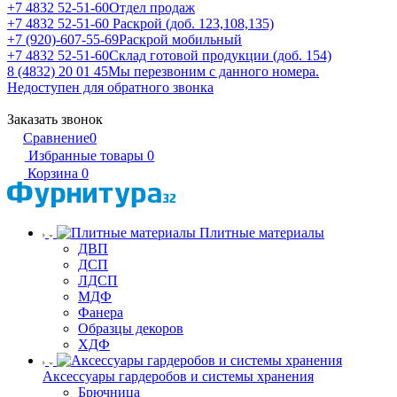
+7 4832 52-51-60
Отдел продаж
+7 4832 52-51-60
Раскрой (доб. 123,108,135)
+7 (920)-607-55-69
Раскрой мобильный
+7 4832 52-51-60
Склад готовой продукции (доб. 154)
8 (4832) 20 01 45
Мы перезвоним с данного номера.
Недоступен для обратного звонка
Заказать звонок
Сравнение
0
Избранные товары
0
Корзина
0
Плитные материалы
ДВП
ДСП
ЛДСП
МДФ
Фанера
Образцы декоров
ХДФ
Аксессуары гардеробов и системы хранения
Брючница