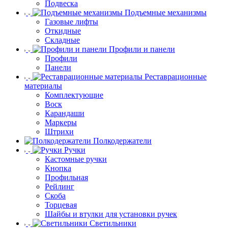
Подвеска
Подъемные механизмы
Газовые лифты
Откидные
Складные
Профили и панели
Профили
Панели
Реставрационные
материалы
Комплектующие
Воск
Карандаши
Маркеры
Штрихи
Полкодержатели
Ручки
Кастомные ручки
Кнопка
Профильная
Рейлинг
Скоба
Торцевая
Шайбы и втулки для установки ручек
Светильники