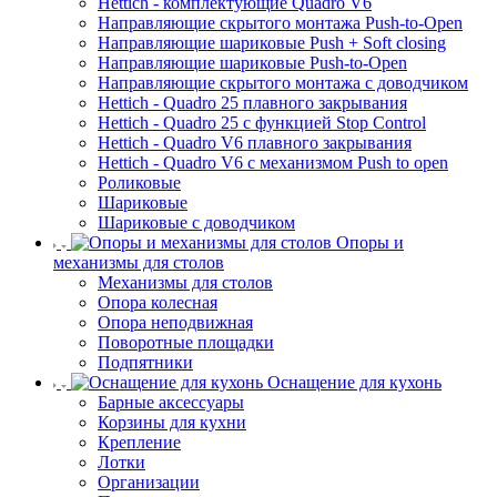
Hettich - комплектующие Quadro V6
Направляющие скрытого монтажа Push-to-Open
Направляющие шариковые Push + Soft closing
Направляющие шариковые Push-to-Open
Направляющие скрытого монтажа с доводчиком
Hettich - Quadro 25 плавного закрывания
Hettich - Quadro 25 с функцией Stop Control
Hettich - Quadro V6 плавного закрывания
Hettich - Quadro V6 с механизмом Push to open
Роликовые
Шариковые
Шариковые с доводчиком
Опоры и
механизмы для столов
Механизмы для столов
Опора колесная
Опора неподвижная
Поворотные площадки
Подпятники
Оснащение для кухонь
Барные аксессуары
Корзины для кухни
Крепление
Лотки
Организации