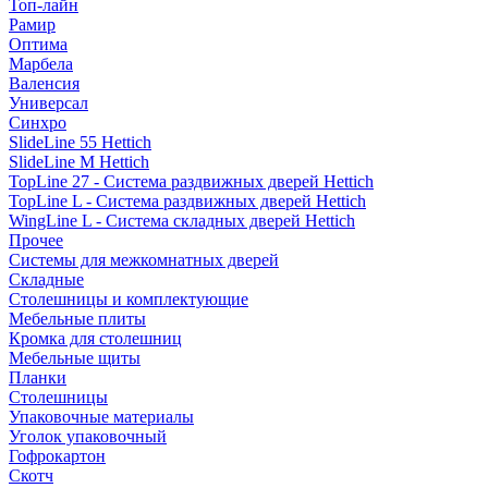
Топ-лайн
Рамир
Оптима
Марбела
Валенсия
Универсал
Синхро
SlideLine 55 Hettich
SlideLine M Hettich
TopLine 27 - Система раздвижных дверей Hettich
TopLine L - Система раздвижных дверей Hettich
WingLine L - Система складных дверей Hettich
Прочее
Системы для межкомнатных дверей
Складные
Столешницы и комплектующие
Мебельные плиты
Кромка для столешниц
Мебельные щиты
Планки
Столешницы
Упаковочные материалы
Уголок упаковочный
Гофрокартон
Скотч