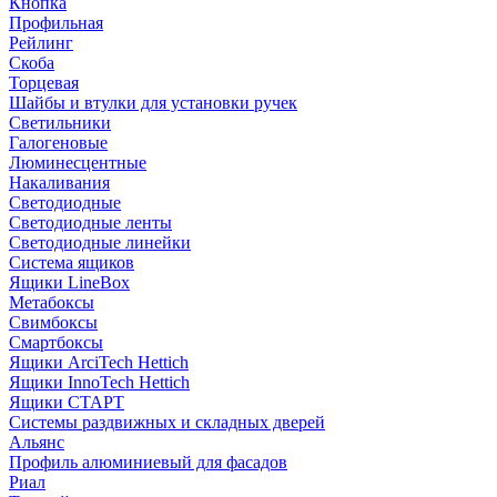
Кнопка
Профильная
Рейлинг
Скоба
Торцевая
Шайбы и втулки для установки ручек
Светильники
Галогеновые
Люминесцентные
Накаливания
Светодиодные
Светодиодные ленты
Светодиодные линейки
Система ящиков
Ящики LineBox
Метабоксы
Свимбоксы
Смартбоксы
Ящики ArciTech Hettich
Ящики InnoTech Hettich
Ящики СТАРТ
Системы раздвижных и складных дверей
Альянс
Профиль алюминиевый для фасадов
Риал