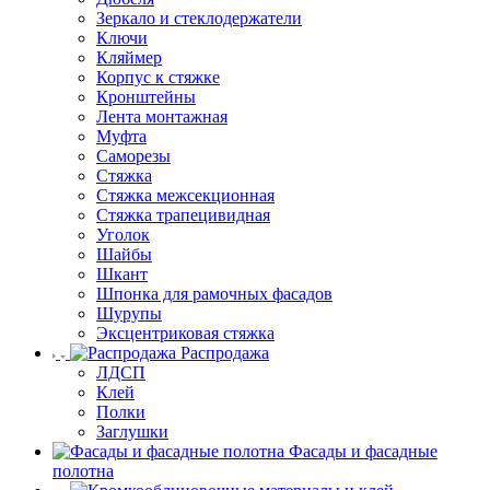
Зеркало и стеклодержатели
Ключи
Кляймер
Корпус к стяжке
Кронштейны
Лента монтажная
Муфта
Саморезы
Стяжка
Стяжка межсекционная
Стяжка трапецивидная
Уголок
Шайбы
Шкант
Шпонка для рамочных фасадов
Шурупы
Эксцентриковая стяжка
Распродажа
ЛДСП
Клей
Полки
Заглушки
Фасады и фасадные
полотна