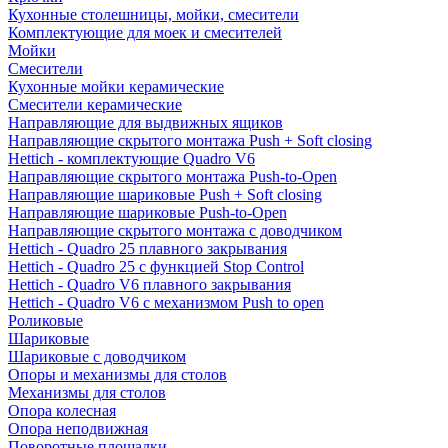
Кухонные столешницы, мойки, смесители
Комплектующие для моек и смесителей
Мойки
Смесители
Кухонные мойки керамические
Смесители керамические
Направляющие для выдвижных ящиков
Направляющие скрытого монтажа Push + Soft closing
Hettich - комплектующие Quadro V6
Направляющие скрытого монтажа Push-to-Open
Направляющие шариковые Push + Soft closing
Направляющие шариковые Push-to-Open
Направляющие скрытого монтажа с доводчиком
Hettich - Quadro 25 плавного закрывания
Hettich - Quadro 25 с функцией Stop Control
Hettich - Quadro V6 плавного закрывания
Hettich - Quadro V6 с механизмом Push to open
Роликовые
Шариковые
Шариковые с доводчиком
Опоры и механизмы для столов
Механизмы для столов
Опора колесная
Опора неподвижная
Поворотные площадки