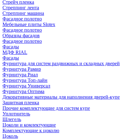
Стрейч пленка
Стреппинг лента
Стреппинг машина
Фасадное полотно
Мебельные плиты Slotex
Фасадное полотно
Образцы фасадов
Фасадное полотно
Фасады
МДФ RIAL
Фасады
Фурнитура для систем раздвижных и складных дверей
Фурнитура Рамир
Фурнитура Риал
Фурнитура Топ-лайн
Фурнитура Универсал
Фурнитура Оптима
Декоративные материалы для наполнения дверей-купе
Защитная пленка
Прочие комплектующие для систем купе
Уплотнитель
Шлегель
Цоколи и комлектующие
Комплектующие к цоколю
Цоколь