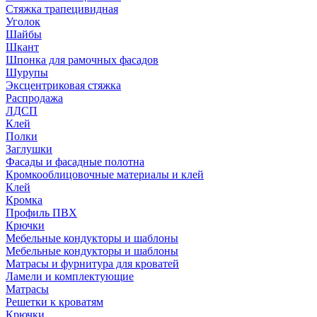
Стяжка трапецивидная
Уголок
Шайбы
Шкант
Шпонка для рамочных фасадов
Шурупы
Эксцентриковая стяжка
Распродажа
ЛДСП
Клей
Полки
Заглушки
Фасады и фасадные полотна
Кромкооблицовочные материалы и клей
Клей
Кромка
Профиль ПВХ
Крючки
Мебельные кондукторы и шаблоны
Мебельные кондукторы и шаблоны
Матрасы и фурнитура для кроватей
Ламели и комплектующие
Матрасы
Решетки к кроватям
Крючки