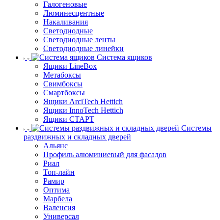
Галогеновые
Люминесцентные
Накаливания
Светодиодные
Светодиодные ленты
Светодиодные линейки
Система ящиков
Ящики LineBox
Метабоксы
Свимбоксы
Смартбоксы
Ящики ArciTech Hettich
Ящики InnoTech Hettich
Ящики СТАРТ
Системы
раздвижных и складных дверей
Альянс
Профиль алюминиевый для фасадов
Риал
Топ-лайн
Рамир
Оптима
Марбела
Валенсия
Универсал