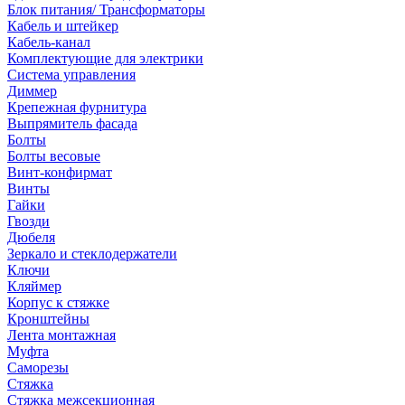
Блок питания/ Трансформаторы
Кабель и штейкер
Кабель-канал
Комплектующие для электрики
Система управления
Диммер
Крепежная фурнитура
Выпрямитель фасада
Болты
Болты весовые
Винт-конфирмат
Винты
Гайки
Гвозди
Дюбеля
Зеркало и стеклодержатели
Ключи
Кляймер
Корпус к стяжке
Кронштейны
Лента монтажная
Муфта
Саморезы
Стяжка
Стяжка межсекционная