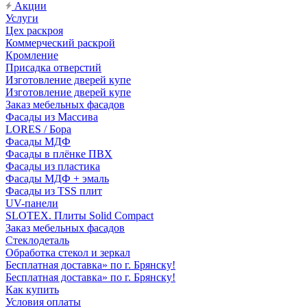
Акции
Услуги
Цех раскроя
Коммерческий раскрой
Кромление
Присадка отверстий
Изготовление дверей купе
Изготовление дверей купе
Заказ мебельных фасадов
Фасады из Массива
LORES / Бора
Фасады МДФ
Фасады в плёнке ПВХ
Фасады из пластика
Фасады МДФ + эмаль
Фасады из TSS плит
UV-панели
SLOTEX. Плиты Solid Compact
Заказ мебельных фасадов
Стеклодеталь
Обработка стекол и зеркал
Бесплатная доставка» по г. Брянску!
Бесплатная доставка» по г. Брянску!
Как купить
Условия оплаты