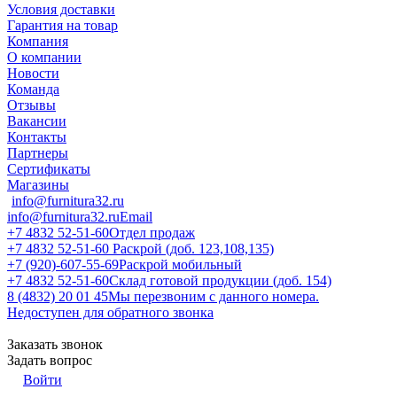
Условия доставки
Гарантия на товар
Компания
О компании
Новости
Команда
Отзывы
Вакансии
Контакты
Партнеры
Сертификаты
Магазины
info@furnitura32.ru
info@furnitura32.ru
Email
+7 4832 52-51-60
Отдел продаж
+7 4832 52-51-60
Раскрой (доб. 123,108,135)
+7 (920)-607-55-69
Раскрой мобильный
+7 4832 52-51-60
Склад готовой продукции (доб. 154)
8 (4832) 20 01 45
Мы перезвоним с данного номера.
Недоступен для обратного звонка
Заказать звонок
Задать вопрос
Войти