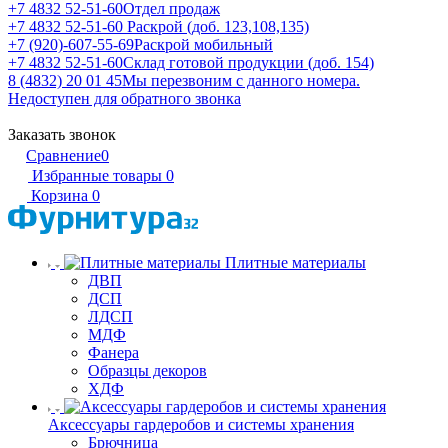
+7 4832 52-51-60
Отдел продаж
+7 4832 52-51-60
Раскрой (доб. 123,108,135)
+7 (920)-607-55-69
Раскрой мобильный
+7 4832 52-51-60
Склад готовой продукции (доб. 154)
8 (4832) 20 01 45
Мы перезвоним с данного номера.
Недоступен для обратного звонка
Заказать звонок
Сравнение
0
Избранные товары
0
Корзина
0
Плитные материалы
ДВП
ДСП
ЛДСП
МДФ
Фанера
Образцы декоров
ХДФ
Аксессуары гардеробов и системы хранения
Брючница