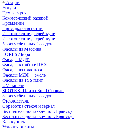
Акции
Услуги
Цех раскроя
Коммерческий раскрой
Кромление
Присадка отверстий
Изготовление дверей купе
Изготовление дверей купе
Заказ мебельных фасадов
Фасады из Массива
LORES / Бора
Фасады МДФ
Фасады в плёнке ПВХ
Фасады из пластика
Фасады МДФ + эмаль
Фасады из TSS плит
UV-панели
SLOTEX. Плиты Solid Compact
Заказ мебельных фасадов
Стеклодеталь
Обработка стекол и зеркал
Бесплатная доставка» по г. Брянску!
Бесплатная доставка» по г. Брянску!
Как купить
Условия оплаты