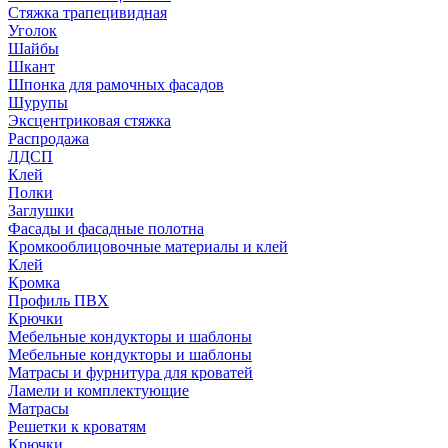
Стяжка трапецивидная
Уголок
Шайбы
Шкант
Шпонка для рамочных фасадов
Шурупы
Эксцентриковая стяжка
Распродажа
ЛДСП
Клей
Полки
Заглушки
Фасады и фасадные полотна
Кромкооблицовочные материалы и клей
Клей
Кромка
Профиль ПВХ
Крючки
Мебельные кондукторы и шаблоны
Мебельные кондукторы и шаблоны
Матрасы и фурнитура для кроватей
Ламели и комплектующие
Матрасы
Решетки к кроватям
Крючки