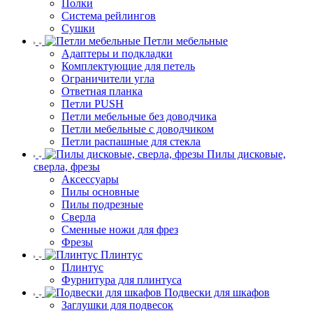
Полки
Система рейлингов
Сушки
Петли мебельные
Адаптеры и подкладки
Комплектующие для петель
Ограничители угла
Ответная планка
Петли PUSH
Петли мебельные без доводчика
Петли мебельные с доводчиком
Петли распашные для стекла
Пилы дисковые,
сверла, фрезы
Аксессуары
Пилы основные
Пилы подрезные
Сверла
Сменные ножи для фрез
Фрезы
Плинтус
Плинтус
Фурнитура для плинтуса
Подвески для шкафов
Заглушки для подвесок