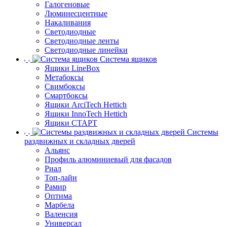
Галогеновые
Люминесцентные
Накаливания
Светодиодные
Светодиодные ленты
Светодиодные линейки
Система ящиков
Ящики LineBox
Метабоксы
Свимбоксы
Смартбоксы
Ящики ArciTech Hettich
Ящики InnoTech Hettich
Ящики СТАРТ
Системы
раздвижных и складных дверей
Альянс
Профиль алюминиевый для фасадов
Риал
Топ-лайн
Рамир
Оптима
Марбела
Валенсия
Универсал