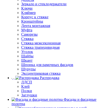
Зеркало и стеклодержатели
Ключи
Кляймер
Корпус к стяжке
Кронштейны
Лента монтажная
Муфта
Саморезы
Стяжка
Стяжка межсекционная
Стяжка трапецивидная
Уголок
Шайбы
Шкант
Шпонка для рамочных фасадов
Шурупы
Эксцентриковая стяжка
Распродажа
ЛДСП
Клей
Полки
Заглушки
Фасады и фасадные
полотна