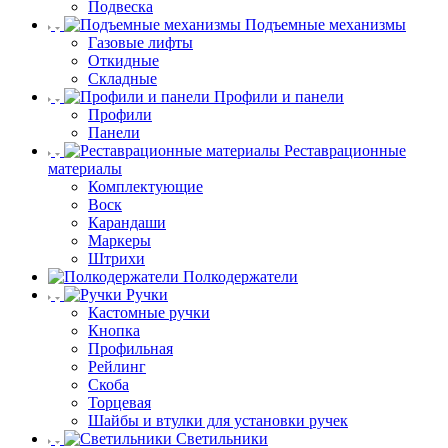
Подвеска
Подъемные механизмы
Газовые лифты
Откидные
Складные
Профили и панели
Профили
Панели
Реставрационные
материалы
Комплектующие
Воск
Карандаши
Маркеры
Штрихи
Полкодержатели
Ручки
Кастомные ручки
Кнопка
Профильная
Рейлинг
Скоба
Торцевая
Шайбы и втулки для установки ручек
Светильники