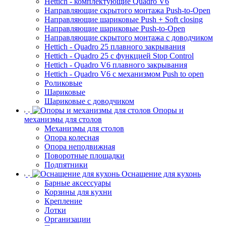
Hettich - комплектующие Quadro V6
Направляющие скрытого монтажа Push-to-Open
Направляющие шариковые Push + Soft closing
Направляющие шариковые Push-to-Open
Направляющие скрытого монтажа с доводчиком
Hettich - Quadro 25 плавного закрывания
Hettich - Quadro 25 с функцией Stop Control
Hettich - Quadro V6 плавного закрывания
Hettich - Quadro V6 с механизмом Push to open
Роликовые
Шариковые
Шариковые с доводчиком
Опоры и
механизмы для столов
Механизмы для столов
Опора колесная
Опора неподвижная
Поворотные площадки
Подпятники
Оснащение для кухонь
Барные аксессуары
Корзины для кухни
Крепление
Лотки
Организации