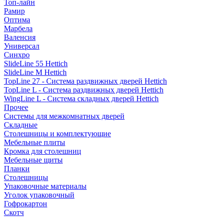
Топ-лайн
Рамир
Оптима
Марбела
Валенсия
Универсал
Синхро
SlideLine 55 Hettich
SlideLine M Hettich
TopLine 27 - Система раздвижных дверей Hettich
TopLine L - Система раздвижных дверей Hettich
WingLine L - Система складных дверей Hettich
Прочее
Системы для межкомнатных дверей
Складные
Столешницы и комплектующие
Мебельные плиты
Кромка для столешниц
Мебельные щиты
Планки
Столешницы
Упаковочные материалы
Уголок упаковочный
Гофрокартон
Скотч