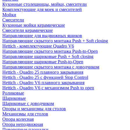
Кухонные столешницы, мойки, смесители
Комплектующие для моек и смесителей
Мойки
Смесители
Кухонные мойки керамические
Смесители керамические
Направляющие для выдвижных ящиков
Направляющие скрытого монтажа Push + Soft closing
Hettich - комплектующие Quadro V6
Направляющие скрытого монтажа Push-to-Open
Направляющие шариковые Push + Soft closing
Направляющие шариковые Push-to-Open
Направляющие скрытого монтажа с доводчиком
Hettich - Quadro 25 плавного закрывания
Hettich - Quadro 25 с функцией Stop Control
Hettich - Quadro V6 плавного закрывания
Hettich - Quadro V6 с механизмом Push to open
Роликовые
Шариковые
Шариковые с доводчиком
Опоры и механизмы для столов
Механизмы для столов
Опора колесная
Опора неподвижная
Поворотные площадки