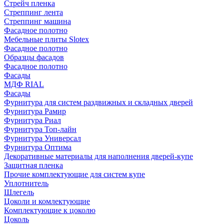
Стрейч пленка
Стреппинг лента
Стреппинг машина
Фасадное полотно
Мебельные плиты Slotex
Фасадное полотно
Образцы фасадов
Фасадное полотно
Фасады
МДФ RIAL
Фасады
Фурнитура для систем раздвижных и складных дверей
Фурнитура Рамир
Фурнитура Риал
Фурнитура Топ-лайн
Фурнитура Универсал
Фурнитура Оптима
Декоративные материалы для наполнения дверей-купе
Защитная пленка
Прочие комплектующие для систем купе
Уплотнитель
Шлегель
Цоколи и комлектующие
Комплектующие к цоколю
Цоколь