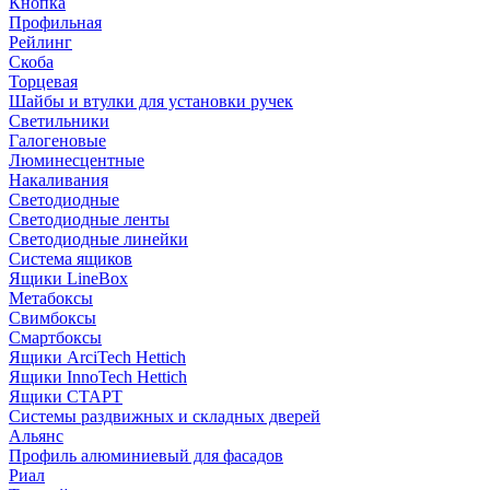
Кнопка
Профильная
Рейлинг
Скоба
Торцевая
Шайбы и втулки для установки ручек
Светильники
Галогеновые
Люминесцентные
Накаливания
Светодиодные
Светодиодные ленты
Светодиодные линейки
Система ящиков
Ящики LineBox
Метабоксы
Свимбоксы
Смартбоксы
Ящики ArciTech Hettich
Ящики InnoTech Hettich
Ящики СТАРТ
Системы раздвижных и складных дверей
Альянс
Профиль алюминиевый для фасадов
Риал