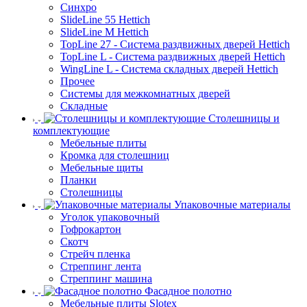
Синхро
SlideLine 55 Hettich
SlideLine M Hettich
TopLine 27 - Система раздвижных дверей Hettich
TopLine L - Система раздвижных дверей Hettich
WingLine L - Система складных дверей Hettich
Прочее
Системы для межкомнатных дверей
Складные
Столешницы и
комплектующие
Мебельные плиты
Кромка для столешниц
Мебельные щиты
Планки
Столешницы
Упаковочные материалы
Уголок упаковочный
Гофрокартон
Скотч
Стрейч пленка
Стреппинг лента
Стреппинг машина
Фасадное полотно
Мебельные плиты Slotex