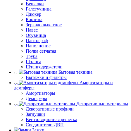
Вешалки
Галстучница
Джокер
Корзина
Зеркало выкатное
Навес
Обувница
Пантограф
Наполнение
Полка сетчатая
Труба
Штанга
Штангодержатели
Бытовая техника
Вытяжки и фильтры
Амортизаторы и
демпферы
Амортизаторы
Демпферы
Декоративные материалы
Декоративные профили
Заглушки
Вентиляционная решетка
Соединители ДВП
Замки