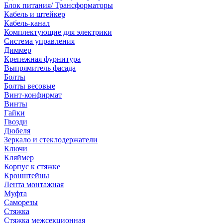
Блок питания/ Трансформаторы
Кабель и штейкер
Кабель-канал
Комплектующие для электрики
Система управления
Диммер
Крепежная фурнитура
Выпрямитель фасада
Болты
Болты весовые
Винт-конфирмат
Винты
Гайки
Гвозди
Дюбеля
Зеркало и стеклодержатели
Ключи
Кляймер
Корпус к стяжке
Кронштейны
Лента монтажная
Муфта
Саморезы
Стяжка
Стяжка межсекционная