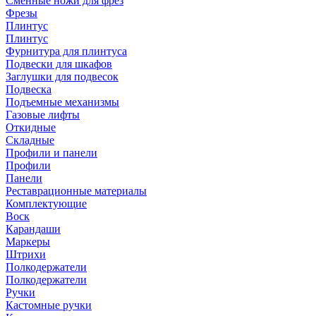
Сменные ножи для фрез
Фрезы
Плинтус
Плинтус
Фурнитура для плинтуса
Подвески для шкафов
Заглушки для подвесок
Подвеска
Подъемные механизмы
Газовые лифты
Откидные
Складные
Профили и панели
Профили
Панели
Реставрационные материалы
Комплектующие
Воск
Карандаши
Маркеры
Штрихи
Полкодержатели
Полкодержатели
Ручки
Кастомные ручки