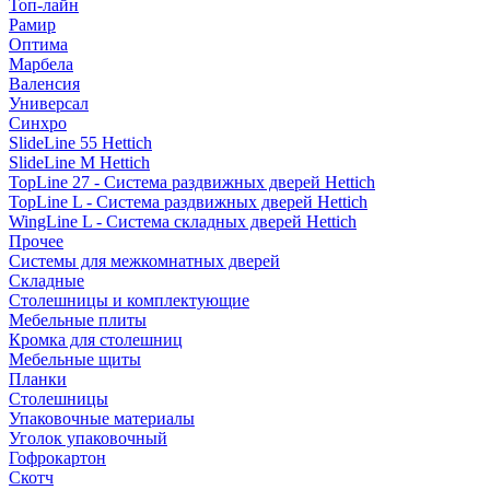
Топ-лайн
Рамир
Оптима
Марбела
Валенсия
Универсал
Синхро
SlideLine 55 Hettich
SlideLine M Hettich
TopLine 27 - Система раздвижных дверей Hettich
TopLine L - Система раздвижных дверей Hettich
WingLine L - Система складных дверей Hettich
Прочее
Системы для межкомнатных дверей
Складные
Столешницы и комплектующие
Мебельные плиты
Кромка для столешниц
Мебельные щиты
Планки
Столешницы
Упаковочные материалы
Уголок упаковочный
Гофрокартон
Скотч