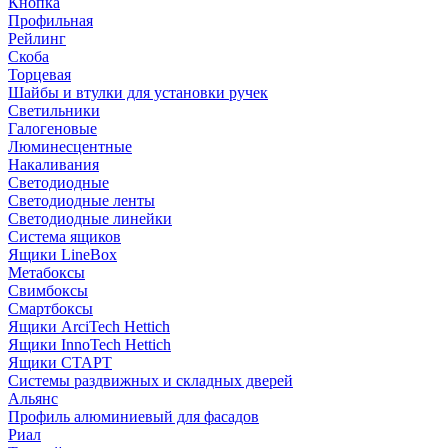
Кнопка
Профильная
Рейлинг
Скоба
Торцевая
Шайбы и втулки для установки ручек
Светильники
Галогеновые
Люминесцентные
Накаливания
Светодиодные
Светодиодные ленты
Светодиодные линейки
Система ящиков
Ящики LineBox
Метабоксы
Свимбоксы
Смартбоксы
Ящики ArciTech Hettich
Ящики InnoTech Hettich
Ящики СТАРТ
Системы раздвижных и складных дверей
Альянс
Профиль алюминиевый для фасадов
Риал