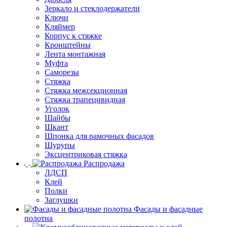
Зеркало и стеклодержатели
Ключи
Кляймер
Корпус к стяжке
Кронштейны
Лента монтажная
Муфта
Саморезы
Стяжка
Стяжка межсекционная
Стяжка трапецивидная
Уголок
Шайбы
Шкант
Шпонка для рамочных фасадов
Шурупы
Эксцентриковая стяжка
Распродажа
ЛДСП
Клей
Полки
Заглушки
Фасады и фасадные
полотна