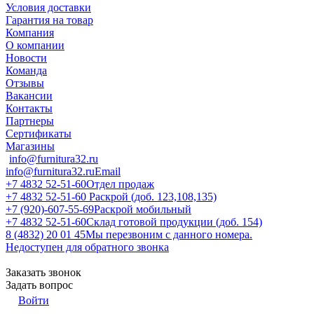
Условия доставки
Гарантия на товар
Компания
О компании
Новости
Команда
Отзывы
Вакансии
Контакты
Партнеры
Сертификаты
Магазины
info@furnitura32.ru
info@furnitura32.ru
Email
+7 4832 52-51-60
Отдел продаж
+7 4832 52-51-60
Раскрой (доб. 123,108,135)
+7 (920)-607-55-69
Раскрой мобильный
+7 4832 52-51-60
Склад готовой продукции (доб. 154)
8 (4832) 20 01 45
Мы перезвоним с данного номера.
Недоступен для обратного звонка
Заказать звонок
Задать вопрос
Войти