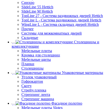
Синхро
SlideLine 55 Hettich
SlideLine M Hettich
TopLine 27 - Система раздвижных дверей Hettich
TopLine L - Система раздвижных дверей Hettich
WingLine L - Система складных дверей Hettich
Прочее
Системы для межкомнатных дверей
Складные
Столешницы и
комплектующие
Мебельные плиты
Кромка для столешниц
Мебельные щиты
Планки
Столешницы
Упаковочные материалы
Уголок упаковочный
Гофрокартон
Скотч
Стрейч пленка
Стреппинг лента
Стреппинг машина
Фасадное полотно
Мебельные плиты Slotex