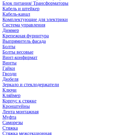
Блок питания/ Трансформаторы
Кабель и штейкер
Кабель-канал
Комплектующие для электрики
Система управления
Диммер
Крепежная фурнитура
Выпрямитель фасада
Болты
Болты весовые
Винт-конфирмат
Винты
Гайки
Гвозди
Дюбеля
Зеркало и стеклодержатели
Ключи
Кляймер
Корпус к стяжке
Кронштейны
Лента монтажная
Муфта
Саморезы
Стяжка
Стяжка межсекционная