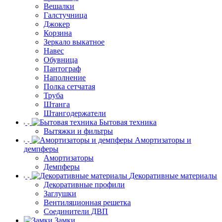
Вешалки
Галстучница
Джокер
Корзина
Зеркало выкатное
Навес
Обувница
Пантограф
Наполнение
Полка сетчатая
Труба
Штанга
Штангодержатели
Бытовая техника
Вытяжки и фильтры
Амортизаторы и
демпферы
Амортизаторы
Демпферы
Декоративные материалы
Декоративные профили
Заглушки
Вентиляционная решетка
Соединители ДВП
Замки