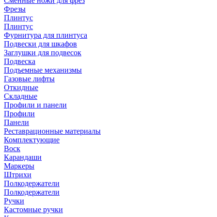
Сменные ножи для фрез
Фрезы
Плинтус
Плинтус
Фурнитура для плинтуса
Подвески для шкафов
Заглушки для подвесок
Подвеска
Подъемные механизмы
Газовые лифты
Откидные
Складные
Профили и панели
Профили
Панели
Реставрационные материалы
Комплектующие
Воск
Карандаши
Маркеры
Штрихи
Полкодержатели
Полкодержатели
Ручки
Кастомные ручки