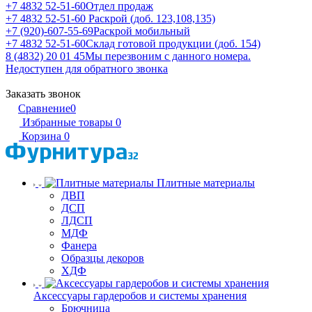
+7 4832 52-51-60
Отдел продаж
+7 4832 52-51-60
Раскрой (доб. 123,108,135)
+7 (920)-607-55-69
Раскрой мобильный
+7 4832 52-51-60
Склад готовой продукции (доб. 154)
8 (4832) 20 01 45
Мы перезвоним с данного номера.
Недоступен для обратного звонка
Заказать звонок
Сравнение
0
Избранные товары
0
Корзина
0
Плитные материалы
ДВП
ДСП
ЛДСП
МДФ
Фанера
Образцы декоров
ХДФ
Аксессуары гардеробов и системы хранения
Брючница