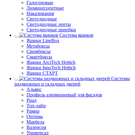
Галогеновые
Люминесцентные
Накаливания
Светодиодные
Светодиодные ленты
Светодиодные линейки
Система ящиков
Ящики LineBox
Метабоксы
Свимбоксы
Смартбоксы
Ящики ArciTech Hettich
Ящики InnoTech Hettich
Ящики СТАРТ
Системы
раздвижных и складных дверей
Альянс
Профиль алюминиевый для фасадов
Риал
Топ-лайн
Рамир
Оптима
Марбела
Валенсия
Универсал