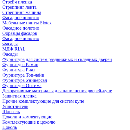
Стрейч пленка
Стреппинг лента
Стреппинг машина
Фасадное полотно
Мебельные плиты Slotex
Фасадное полотно
Образцы фасадов
Фасадное полотно
Фасады
МДФ RIAL
Фасады
Фурнитура для систем раздвижных и складных дверей
Фурнитура Рамир
Фурнитура Риал
Фурнитура Топ-лайн
Фурнитура Универсал
Фурнитура Оптима
Декоративные материалы для наполнения дверей-купе
Защитная пленка
Прочие комплектующие для систем купе
Уплотнитель
Шлегель
Цоколи и комлектующие
Комплектующие к цоколю
Цоколь