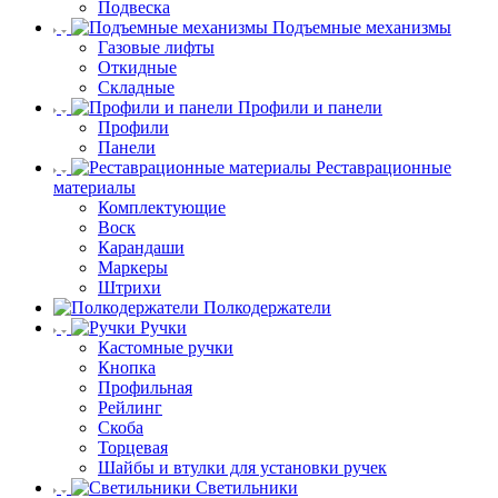
Подвеска
Подъемные механизмы
Газовые лифты
Откидные
Складные
Профили и панели
Профили
Панели
Реставрационные
материалы
Комплектующие
Воск
Карандаши
Маркеры
Штрихи
Полкодержатели
Ручки
Кастомные ручки
Кнопка
Профильная
Рейлинг
Скоба
Торцевая
Шайбы и втулки для установки ручек
Светильники