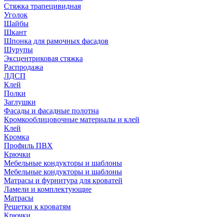
Стяжка трапецивидная
Уголок
Шайбы
Шкант
Шпонка для рамочных фасадов
Шурупы
Эксцентриковая стяжка
Распродажа
ЛДСП
Клей
Полки
Заглушки
Фасады и фасадные полотна
Кромкооблицовочные материалы и клей
Клей
Кромка
Профиль ПВХ
Крючки
Мебельные кондукторы и шаблоны
Мебельные кондукторы и шаблоны
Матрасы и фурнитура для кроватей
Ламели и комплектующие
Матрасы
Решетки к кроватям
Крючки