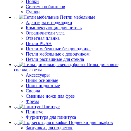
Полки
Система рейлингов
Сушки
Петли мебельные
Адаптеры и подкладки
Комплектующие для петель
Ограничители угла
Ответная планка
Петли PUSH
Петли мебельные без доводчика
Петли мебельные с доводчиком
Петли распашные для стекла
Пилы дисковые,
сверла, фрезы
Аксессуары
Пилы основные
Пилы подрезные
Сверла
Сменные ножи для фрез
Фрезы
Плинтус
Плинтус
Фурнитура для плинтуса
Подвески для шкафов
Заглушки для подвесок