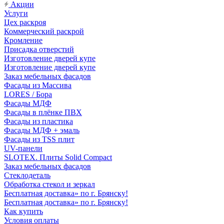
Акции
Услуги
Цех раскроя
Коммерческий раскрой
Кромление
Присадка отверстий
Изготовление дверей купе
Изготовление дверей купе
Заказ мебельных фасадов
Фасады из Массива
LORES / Бора
Фасады МДФ
Фасады в плёнке ПВХ
Фасады из пластика
Фасады МДФ + эмаль
Фасады из TSS плит
UV-панели
SLOTEX. Плиты Solid Compact
Заказ мебельных фасадов
Стеклодеталь
Обработка стекол и зеркал
Бесплатная доставка» по г. Брянску!
Бесплатная доставка» по г. Брянску!
Как купить
Условия оплаты