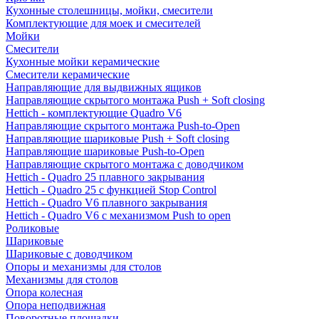
Кухонные столешницы, мойки, смесители
Комплектующие для моек и смесителей
Мойки
Смесители
Кухонные мойки керамические
Смесители керамические
Направляющие для выдвижных ящиков
Направляющие скрытого монтажа Push + Soft closing
Hettich - комплектующие Quadro V6
Направляющие скрытого монтажа Push-to-Open
Направляющие шариковые Push + Soft closing
Направляющие шариковые Push-to-Open
Направляющие скрытого монтажа с доводчиком
Hettich - Quadro 25 плавного закрывания
Hettich - Quadro 25 с функцией Stop Control
Hettich - Quadro V6 плавного закрывания
Hettich - Quadro V6 с механизмом Push to open
Роликовые
Шариковые
Шариковые с доводчиком
Опоры и механизмы для столов
Механизмы для столов
Опора колесная
Опора неподвижная
Поворотные площадки