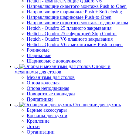
Hettich - комплектующие Quadro V6
Направляющие скрытого монтажа Push-to-Open
Направляющие шариковые Push + Soft closing
Направляющие шариковые Push-to-Open
Направляющие скрытого монтажа с доводчиком
Hettich - Quadro 25 плавного закрывания
Hettich - Quadro 25 с функцией Stop Control
Hettich - Quadro V6 плавного закрывания
Hettich - Quadro V6 с механизмом Push to open
Роликовые
Шариковые
Шариковые с доводчиком
Опоры и
механизмы для столов
Механизмы для столов
Опора колесная
Опора неподвижная
Поворотные площадки
Подпятники
Оснащение для кухонь
Барные аксессуары
Корзины для кухни
Крепление
Лотки
Организации