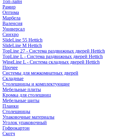
Топ-лайн
Рамир
Оптима
Марбела
Валенсия
Универсал
Синхро
SlideLine 55 Hettich
SlideLine M Hettich
TopLine 27 - Система раздвижных дверей Hettich
TopLine L - Система раздвижных дверей Hettich
WingLine L - Система складных дверей Hettich
Прочее
Системы для межкомнатных дверей
Складные
Столешницы и комплектующие
Мебельные плиты
Кромка для столешниц
Мебельные щиты
Планки
Столешницы
Упаковочные материалы
Уголок упаковочный
Гофрокартон
Скотч