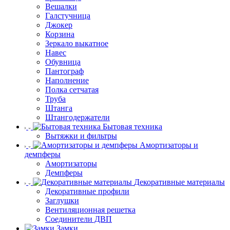
Вешалки
Галстучница
Джокер
Корзина
Зеркало выкатное
Навес
Обувница
Пантограф
Наполнение
Полка сетчатая
Труба
Штанга
Штангодержатели
Бытовая техника
Вытяжки и фильтры
Амортизаторы и
демпферы
Амортизаторы
Демпферы
Декоративные материалы
Декоративные профили
Заглушки
Вентиляционная решетка
Соединители ДВП
Замки