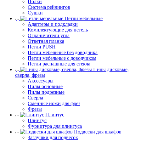
Полки
Система рейлингов
Сушки
Петли мебельные
Адаптеры и подкладки
Комплектующие для петель
Ограничители угла
Ответная планка
Петли PUSH
Петли мебельные без доводчика
Петли мебельные с доводчиком
Петли распашные для стекла
Пилы дисковые,
сверла, фрезы
Аксессуары
Пилы основные
Пилы подрезные
Сверла
Сменные ножи для фрез
Фрезы
Плинтус
Плинтус
Фурнитура для плинтуса
Подвески для шкафов
Заглушки для подвесок