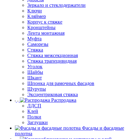
Зеркало и стеклодержатели
Ключи
Кляймер
Корпус к стяжке
Кронштейны
Лента монтажная
Муфта
Саморезы
Стяжка
Стяжка межсекционная
Стяжка трапецивидная
Уголок
Шайбы
Шкант
Шпонка для рамочных фасадов
Шурупы
Эксцентриковая стяжка
Распродажа
ЛДСП
Клей
Полки
Заглушки
Фасады и фасадные
полотна