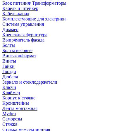
Блок питания/ Трансформаторы
Кабель и штейкер
Кабель-канал
Комплектующие для электрики
Система управления
Диммер
Крепежная фурнитура
Выпрямитель фасада
Болты
Болты весовые
Винт-конфирмат
Винты
Гайки
Гвозди
Дюбеля
Зеркало и стеклодержатели
Ключи
Кляймер
Корпус к стяжке
Кронштейны
Лента монтажная
Муфта
Саморезы
Стяжка
Стяжка межсекционная