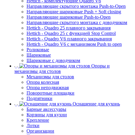
Hettich - комплектующие Quadro V6
Направляющие скрытого монтажа Push-to-Open
Направляющие шариковые Push + Soft closing
Направляющие шариковые Push-to-Open
Направляющие скрытого монтажа с доводчиком
Hettich - Quadro 25 плавного закрывания
Hettich - Quadro 25 с функцией Stop Control
Hettich - Quadro V6 плавного закрывания
Hettich - Quadro V6 с механизмом Push to open
Роликовые
Шариковые
Шариковые с доводчиком
Опоры и
механизмы для столов
Механизмы для столов
Опора колесная
Опора неподвижная
Поворотные площадки
Подпятники
Оснащение для кухонь
Барные аксессуары
Корзины для кухни
Крепление
Лотки
Организации