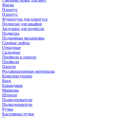
Сменные ножи для фрез
Фрезы
Плинтус
Плинтус
Фурнитура для плинтуса
Подвески для шкафов
Заглушки для подвесок
Подвеска
Подъемные механизмы
Газовые лифты
Откидные
Складные
Профили и панели
Профили
Панели
Реставрационные материалы
Комплектующие
Воск
Карандаши
Маркеры
Штрихи
Полкодержатели
Полкодержатели
Ручки
Кастомные ручки