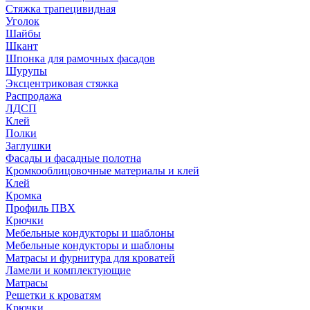
Стяжка трапецивидная
Уголок
Шайбы
Шкант
Шпонка для рамочных фасадов
Шурупы
Эксцентриковая стяжка
Распродажа
ЛДСП
Клей
Полки
Заглушки
Фасады и фасадные полотна
Кромкооблицовочные материалы и клей
Клей
Кромка
Профиль ПВХ
Крючки
Мебельные кондукторы и шаблоны
Мебельные кондукторы и шаблоны
Матрасы и фурнитура для кроватей
Ламели и комплектующие
Матрасы
Решетки к кроватям
Крючки