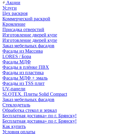
Акции
Услуги
Цех раскроя
Коммерческий раскрой
Кромление
Присадка отверстий
Изготовление дверей купе
Изготовление дверей купе
Заказ мебельных фасадов
Фасады из Массива
LORES / Бора
Фасады МДФ
Фасады в плёнке ПВХ
Фасады из пластика
Фасады МДФ + эмаль
Фасады из TSS плит
UV-панели
SLOTEX. Плиты Solid Compact
Заказ мебельных фасадов
Стеклодеталь
Обработка стекол и зеркал
Бесплатная доставка» по г. Брянску!
Бесплатная доставка» по г. Брянску!
Как купить
Условия оплаты