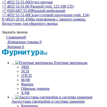
+7 4832 52-51-60
Отдел продаж
+7 4832 52-51-60
Раскрой (доб. 123,108,135)
+7 (920)-607-55-69
Раскрой мобильный
+7 4832 52-51-60
Склад готовой продукции (доб. 154)
8 (4832) 20 01 45
Мы перезвоним с данного номера.
Недоступен для обратного звонка
Заказать звонок
Сравнение
0
Избранные товары
0
Корзина
0
Плитные материалы
ДВП
ДСП
ЛДСП
МДФ
Фанера
Образцы декоров
ХДФ
Аксессуары гардеробов и системы хранения
Брючница