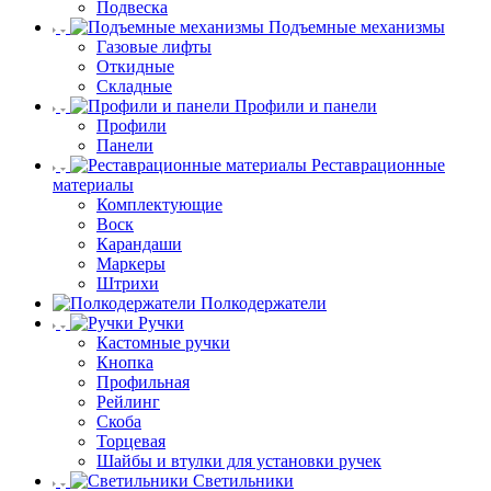
Подвеска
Подъемные механизмы
Газовые лифты
Откидные
Складные
Профили и панели
Профили
Панели
Реставрационные
материалы
Комплектующие
Воск
Карандаши
Маркеры
Штрихи
Полкодержатели
Ручки
Кастомные ручки
Кнопка
Профильная
Рейлинг
Скоба
Торцевая
Шайбы и втулки для установки ручек
Светильники