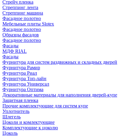
Стрейч пленка
Стреппинг лента
Стреппинг машина
Фасадное полотно
Мебельные плиты Slotex
Фасадное полотно
Образцы фасадов
Фасадное полотно
Фасады
МДФ RIAL
Фасады
Фурнитура для систем раздвижных и складных дверей
Фурнитура Рамир
Фурнитура Риал
Фурнитура Топ-лайн
Фурнитура Универсал
Фурнитура Оптима
Декоративные материалы для наполнения дверей-купе
Защитная пленка
Прочие комплектующие для систем купе
Уплотнитель
Шлегель
Цоколи и комлектующие
Комплектующие к цоколю
Цоколь