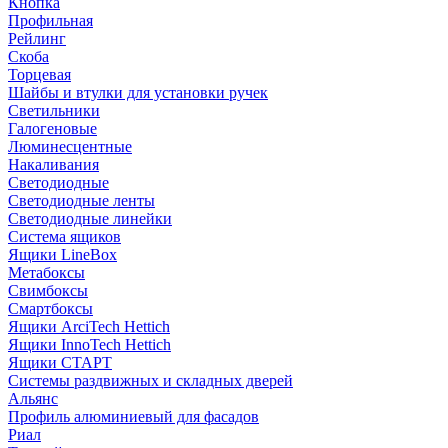
Кнопка
Профильная
Рейлинг
Скоба
Торцевая
Шайбы и втулки для установки ручек
Светильники
Галогеновые
Люминесцентные
Накаливания
Светодиодные
Светодиодные ленты
Светодиодные линейки
Система ящиков
Ящики LineBox
Метабоксы
Свимбоксы
Смартбоксы
Ящики ArciTech Hettich
Ящики InnoTech Hettich
Ящики СТАРТ
Системы раздвижных и складных дверей
Альянс
Профиль алюминиевый для фасадов
Риал