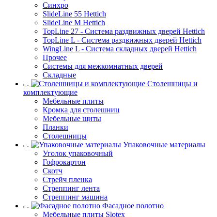
Синхро
SlideLine 55 Hettich
SlideLine M Hettich
TopLine 27 - Система раздвижных дверей Hettich
TopLine L - Система раздвижных дверей Hettich
WingLine L - Система складных дверей Hettich
Прочее
Системы для межкомнатных дверей
Складные
Столешницы и
комплектующие
Мебельные плиты
Кромка для столешниц
Мебельные щиты
Планки
Столешницы
Упаковочные материалы
Уголок упаковочный
Гофрокартон
Скотч
Стрейч пленка
Стреппинг лента
Стреппинг машина
Фасадное полотно
Мебельные плиты Slotex