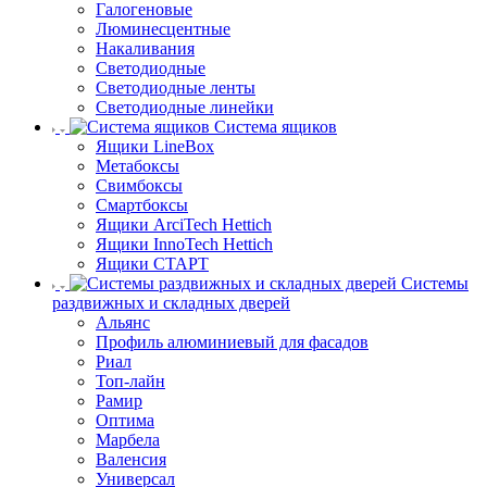
Галогеновые
Люминесцентные
Накаливания
Светодиодные
Светодиодные ленты
Светодиодные линейки
Система ящиков
Ящики LineBox
Метабоксы
Свимбоксы
Смартбоксы
Ящики ArciTech Hettich
Ящики InnoTech Hettich
Ящики СТАРТ
Системы
раздвижных и складных дверей
Альянс
Профиль алюминиевый для фасадов
Риал
Топ-лайн
Рамир
Оптима
Марбела
Валенсия
Универсал