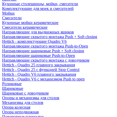
Кухонные столешницы, мойки, смесители
Комплектующие для моек и смесителей
Мойки
Смесители
Кухонные мойки керамические
Смесители керамические
Направляющие для выдвижных ящиков
Направляющие скрытого монтажа Push + Soft closing
Hettich - комплектующие Quadro V6
Направляющие скрытого монтажа Push-to-Open
Направляющие шариковые Push + Soft closing
Направляющие шариковые Push-to-Open
Направляющие скрытого монтажа с доводчиком
Hettich - Quadro 25 плавного закрывания
Hettich - Quadro 25 с функцией Stop Control
Hettich - Quadro V6 плавного закрывания
Hettich - Quadro V6 с механизмом Push to open
Роликовые
Шариковые
Шариковые с доводчиком
Опоры и механизмы для столов
Механизмы для столов
Опора колесная
Опора неподвижная
Поворотные площадки