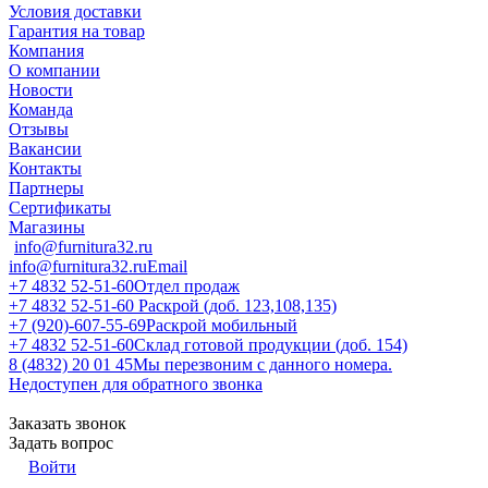
Условия доставки
Гарантия на товар
Компания
О компании
Новости
Команда
Отзывы
Вакансии
Контакты
Партнеры
Сертификаты
Магазины
info@furnitura32.ru
info@furnitura32.ru
Email
+7 4832 52-51-60
Отдел продаж
+7 4832 52-51-60
Раскрой (доб. 123,108,135)
+7 (920)-607-55-69
Раскрой мобильный
+7 4832 52-51-60
Склад готовой продукции (доб. 154)
8 (4832) 20 01 45
Мы перезвоним с данного номера.
Недоступен для обратного звонка
Заказать звонок
Задать вопрос
Войти