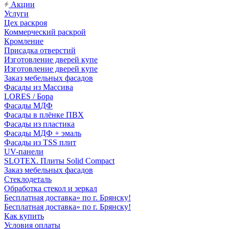
Акции
Услуги
Цех раскроя
Коммерческий раскрой
Кромление
Присадка отверстий
Изготовление дверей купе
Изготовление дверей купе
Заказ мебельных фасадов
Фасады из Массива
LORES / Бора
Фасады МДФ
Фасады в плёнке ПВХ
Фасады из пластика
Фасады МДФ + эмаль
Фасады из TSS плит
UV-панели
SLOTEX. Плиты Solid Compact
Заказ мебельных фасадов
Стеклодеталь
Обработка стекол и зеркал
Бесплатная доставка» по г. Брянску!
Бесплатная доставка» по г. Брянску!
Как купить
Условия оплаты