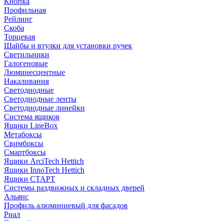
Кнопка
Профильная
Рейлинг
Скоба
Торцевая
Шайбы и втулки для установки ручек
Светильники
Галогеновые
Люминесцентные
Накаливания
Светодиодные
Светодиодные ленты
Светодиодные линейки
Система ящиков
Ящики LineBox
Метабоксы
Свимбоксы
Смартбоксы
Ящики ArciTech Hettich
Ящики InnoTech Hettich
Ящики СТАРТ
Системы раздвижных и складных дверей
Альянс
Профиль алюминиевый для фасадов
Риал