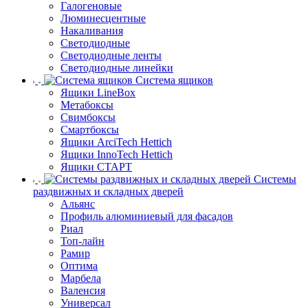
Галогеновые
Люминесцентные
Накаливания
Светодиодные
Светодиодные ленты
Светодиодные линейки
Система ящиков
Ящики LineBox
Метабоксы
Свимбоксы
Смартбоксы
Ящики ArciTech Hettich
Ящики InnoTech Hettich
Ящики СТАРТ
Системы
раздвижных и складных дверей
Альянс
Профиль алюминиевый для фасадов
Риал
Топ-лайн
Рамир
Оптима
Марбела
Валенсия
Универсал