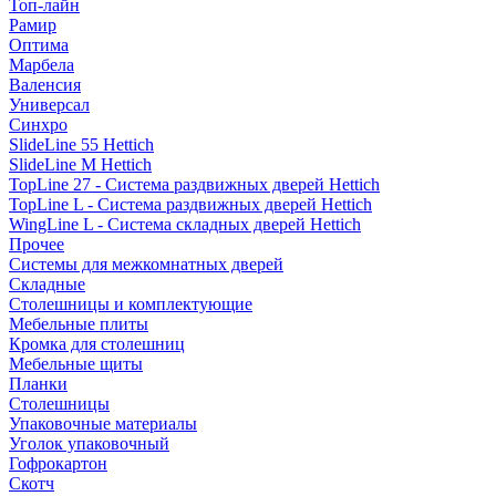
Топ-лайн
Рамир
Оптима
Марбела
Валенсия
Универсал
Синхро
SlideLine 55 Hettich
SlideLine M Hettich
TopLine 27 - Система раздвижных дверей Hettich
TopLine L - Система раздвижных дверей Hettich
WingLine L - Система складных дверей Hettich
Прочее
Системы для межкомнатных дверей
Складные
Столешницы и комплектующие
Мебельные плиты
Кромка для столешниц
Мебельные щиты
Планки
Столешницы
Упаковочные материалы
Уголок упаковочный
Гофрокартон
Скотч