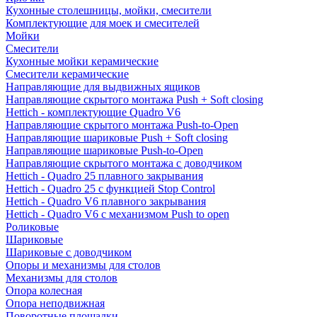
Кухонные столешницы, мойки, смесители
Комплектующие для моек и смесителей
Мойки
Смесители
Кухонные мойки керамические
Смесители керамические
Направляющие для выдвижных ящиков
Направляющие скрытого монтажа Push + Soft closing
Hettich - комплектующие Quadro V6
Направляющие скрытого монтажа Push-to-Open
Направляющие шариковые Push + Soft closing
Направляющие шариковые Push-to-Open
Направляющие скрытого монтажа с доводчиком
Hettich - Quadro 25 плавного закрывания
Hettich - Quadro 25 с функцией Stop Control
Hettich - Quadro V6 плавного закрывания
Hettich - Quadro V6 с механизмом Push to open
Роликовые
Шариковые
Шариковые с доводчиком
Опоры и механизмы для столов
Механизмы для столов
Опора колесная
Опора неподвижная
Поворотные площадки