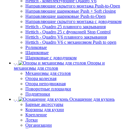
Hettich - комплектующие Quadro V6
Направляющие скрытого монтажа Push-to-Open
Направляющие шариковые Push + Soft closing
Направляющие шариковые Push-to-Open
Направляющие скрытого монтажа с доводчиком
Hettich - Quadro 25 плавного закрывания
Hettich - Quadro 25 с функцией Stop Control
Hettich - Quadro V6 плавного закрывания
Hettich - Quadro V6 с механизмом Push to open
Роликовые
Шариковые
Шариковые с доводчиком
Опоры и
механизмы для столов
Механизмы для столов
Опора колесная
Опора неподвижная
Поворотные площадки
Подпятники
Оснащение для кухонь
Барные аксессуары
Корзины для кухни
Крепление
Лотки
Организации