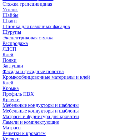
Стяжка трапецивидная
Уголок
Шайбы
Шкант
Шпонка для рамочных фасадов
Шурупы
Эксцентриковая стяжка
Распродажа
ЛДСП
Клей
Полки
Заглушки
Фасады и фасадные полотна
Кромкооблицовочные материалы и клей
Клей
Кромка
Профиль ПВХ
Крючки
Мебельные кондукторы и шаблоны
Мебельные кондукторы и шаблоны
Матрасы и фурнитура для кроватей
Ламели и комплектующие
Матрасы
Решетки к кроватям
Крючки