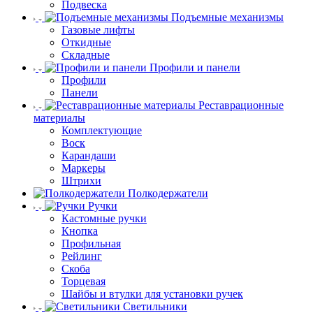
Подвеска
Подъемные механизмы
Газовые лифты
Откидные
Складные
Профили и панели
Профили
Панели
Реставрационные
материалы
Комплектующие
Воск
Карандаши
Маркеры
Штрихи
Полкодержатели
Ручки
Кастомные ручки
Кнопка
Профильная
Рейлинг
Скоба
Торцевая
Шайбы и втулки для установки ручек
Светильники