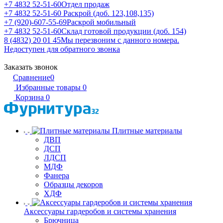
+7 4832 52-51-60
Отдел продаж
+7 4832 52-51-60
Раскрой (доб. 123,108,135)
+7 (920)-607-55-69
Раскрой мобильный
+7 4832 52-51-60
Склад готовой продукции (доб. 154)
8 (4832) 20 01 45
Мы перезвоним с данного номера.
Недоступен для обратного звонка
Заказать звонок
Сравнение
0
Избранные товары
0
Корзина
0
Плитные материалы
ДВП
ДСП
ЛДСП
МДФ
Фанера
Образцы декоров
ХДФ
Аксессуары гардеробов и системы хранения
Брючница