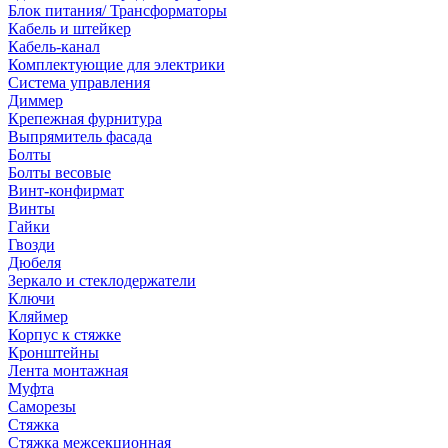
Блок питания/ Трансформаторы
Кабель и штейкер
Кабель-канал
Комплектующие для электрики
Система управления
Диммер
Крепежная фурнитура
Выпрямитель фасада
Болты
Болты весовые
Винт-конфирмат
Винты
Гайки
Гвозди
Дюбеля
Зеркало и стеклодержатели
Ключи
Кляймер
Корпус к стяжке
Кронштейны
Лента монтажная
Муфта
Саморезы
Стяжка
Стяжка межсекционная