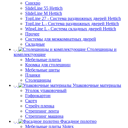
Синхро
SlideLine 55 Hettich
SlideLine M Hettich
TopLine 27 - Система раздвижных дверей Hettich
TopLine L - Система раздвижных дверей Hettich
WingLine L - Система складных дверей Hettich
Прочее
Системы для межкомнатных дверей
Складные
Столешницы и
комплектующие
Мебельные плиты
Кромка для столешниц
Мебельные щиты
Планки
Столешницы
Упаковочные материалы
Уголок упаковочный
Гофрокартон
Скотч
Стрейч пленка
Стреппинг лента
Стреппинг машина
Фасадное полотно
Мебельные плиты Slotex