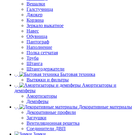
Вешалки
Галстучница
Джокер
Корзина
Зеркало выкатное
Навес
Обувница
Пантограф
Наполнение
Полка сетчатая
Труба
Штанга
Штангодержатели
Бытовая техника
Вытяжки и фильтры
Амортизаторы и
демпферы
Амортизаторы
Демпферы
Декоративные материалы
Декоративные профили
Заглушки
Вентиляционная решетка
Соединители ДВП
Замки