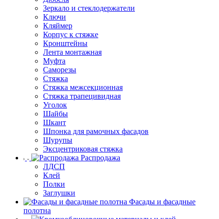
Зеркало и стеклодержатели
Ключи
Кляймер
Корпус к стяжке
Кронштейны
Лента монтажная
Муфта
Саморезы
Стяжка
Стяжка межсекционная
Стяжка трапецивидная
Уголок
Шайбы
Шкант
Шпонка для рамочных фасадов
Шурупы
Эксцентриковая стяжка
Распродажа
ЛДСП
Клей
Полки
Заглушки
Фасады и фасадные
полотна