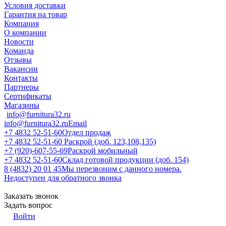
Условия доставки
Гарантия на товар
Компания
О компании
Новости
Команда
Отзывы
Вакансии
Контакты
Партнеры
Сертификаты
Магазины
info@furnitura32.ru
info@furnitura32.ru
Email
+7 4832 52-51-60
Отдел продаж
+7 4832 52-51-60
Раскрой (доб. 123,108,135)
+7 (920)-607-55-69
Раскрой мобильный
+7 4832 52-51-60
Склад готовой продукции (доб. 154)
8 (4832) 20 01 45
Мы перезвоним с данного номера.
Недоступен для обратного звонка
Заказать звонок
Задать вопрос
Войти