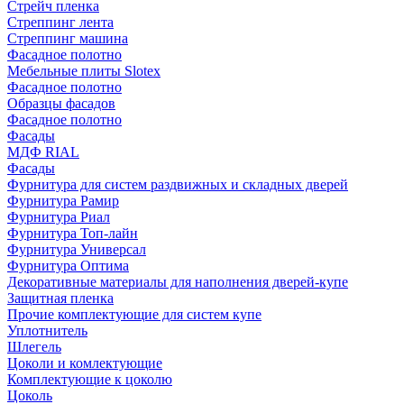
Стрейч пленка
Стреппинг лента
Стреппинг машина
Фасадное полотно
Мебельные плиты Slotex
Фасадное полотно
Образцы фасадов
Фасадное полотно
Фасады
МДФ RIAL
Фасады
Фурнитура для систем раздвижных и складных дверей
Фурнитура Рамир
Фурнитура Риал
Фурнитура Топ-лайн
Фурнитура Универсал
Фурнитура Оптима
Декоративные материалы для наполнения дверей-купе
Защитная пленка
Прочие комплектующие для систем купе
Уплотнитель
Шлегель
Цоколи и комлектующие
Комплектующие к цоколю
Цоколь