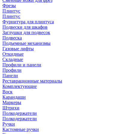
Сменные ножи для фрез
Фрезы
Плинтус
Плинтус
Фурнитура для плинтуса
Подвески для шкафов
Заглушки для подвесок
Подвеска
Подъемные механизмы
Газовые лифты
Откидные
Складные
Профили и панели
Профили
Панели
Реставрационные материалы
Комплектующие
Воск
Карандаши
Маркеры
Штрихи
Полкодержатели
Полкодержатели
Ручки
Кастомные ручки