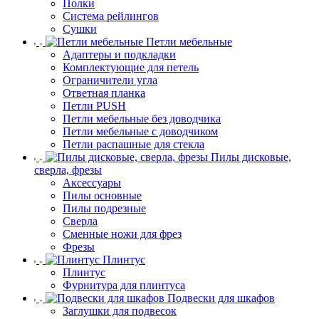
Полки
Система рейлингов
Сушки
Петли мебельные
Адаптеры и подкладки
Комплектующие для петель
Ограничители угла
Ответная планка
Петли PUSH
Петли мебельные без доводчика
Петли мебельные с доводчиком
Петли распашные для стекла
Пилы дисковые,
сверла, фрезы
Аксессуары
Пилы основные
Пилы подрезные
Сверла
Сменные ножи для фрез
Фрезы
Плинтус
Плинтус
Фурнитура для плинтуса
Подвески для шкафов
Заглушки для подвесок