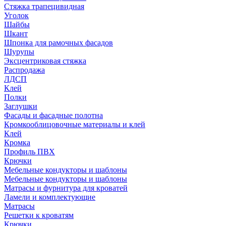
Стяжка трапецивидная
Уголок
Шайбы
Шкант
Шпонка для рамочных фасадов
Шурупы
Эксцентриковая стяжка
Распродажа
ЛДСП
Клей
Полки
Заглушки
Фасады и фасадные полотна
Кромкооблицовочные материалы и клей
Клей
Кромка
Профиль ПВХ
Крючки
Мебельные кондукторы и шаблоны
Мебельные кондукторы и шаблоны
Матрасы и фурнитура для кроватей
Ламели и комплектующие
Матрасы
Решетки к кроватям
Крючки