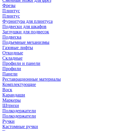
Сменные ножи для фрез
Фрезы
Плинтус
Плинтус
Фурнитура для плинтуса
Подвески для шкафов
Заглушки для подвесок
Подвеска
Подъемные механизмы
Газовые лифты
Откидные
Складные
Профили и панели
Профили
Панели
Реставрационные материалы
Комплектующие
Воск
Карандаши
Маркеры
Штрихи
Полкодержатели
Полкодержатели
Ручки
Кастомные ручки