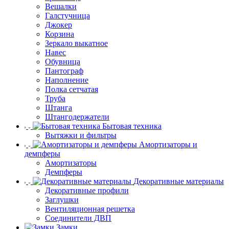
Вешалки
Галстучница
Джокер
Корзина
Зеркало выкатное
Навес
Обувница
Пантограф
Наполнение
Полка сетчатая
Труба
Штанга
Штангодержатели
Бытовая техника
Вытяжки и фильтры
Амортизаторы и
демпферы
Амортизаторы
Демпферы
Декоративные материалы
Декоративные профили
Заглушки
Вентиляционная решетка
Соединители ДВП
Замки