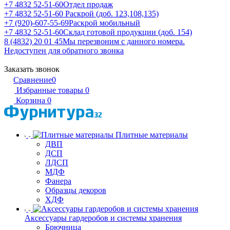
+7 4832 52-51-60
Отдел продаж
+7 4832 52-51-60
Раскрой (доб. 123,108,135)
+7 (920)-607-55-69
Раскрой мобильный
+7 4832 52-51-60
Склад готовой продукции (доб. 154)
8 (4832) 20 01 45
Мы перезвоним с данного номера.
Недоступен для обратного звонка
Заказать звонок
Сравнение
0
Избранные товары
0
Корзина
0
Плитные материалы
ДВП
ДСП
ЛДСП
МДФ
Фанера
Образцы декоров
ХДФ
Аксессуары гардеробов и системы хранения
Брючница