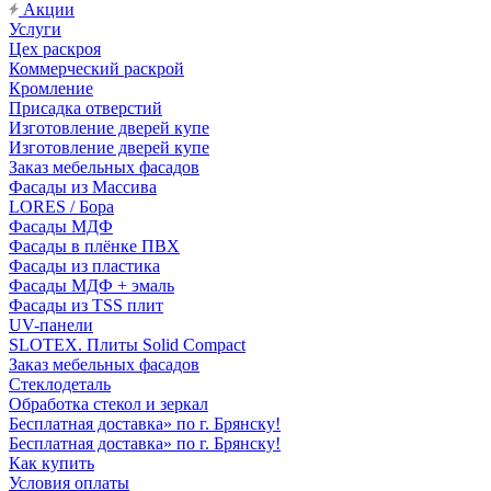
Акции
Услуги
Цех раскроя
Коммерческий раскрой
Кромление
Присадка отверстий
Изготовление дверей купе
Изготовление дверей купе
Заказ мебельных фасадов
Фасады из Массива
LORES / Бора
Фасады МДФ
Фасады в плёнке ПВХ
Фасады из пластика
Фасады МДФ + эмаль
Фасады из TSS плит
UV-панели
SLOTEX. Плиты Solid Compact
Заказ мебельных фасадов
Стеклодеталь
Обработка стекол и зеркал
Бесплатная доставка» по г. Брянску!
Бесплатная доставка» по г. Брянску!
Как купить
Условия оплаты