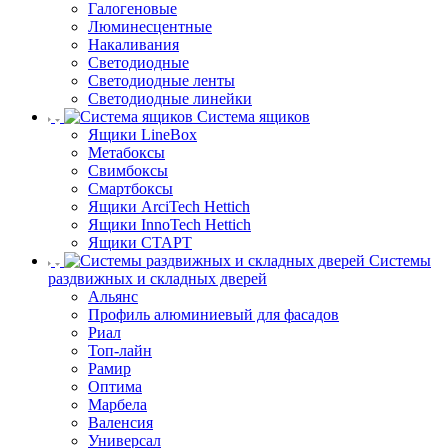
Галогеновые
Люминесцентные
Накаливания
Светодиодные
Светодиодные ленты
Светодиодные линейки
Система ящиков
Ящики LineBox
Метабоксы
Свимбоксы
Смартбоксы
Ящики ArciTech Hettich
Ящики InnoTech Hettich
Ящики СТАРТ
Системы
раздвижных и складных дверей
Альянс
Профиль алюминиевый для фасадов
Риал
Топ-лайн
Рамир
Оптима
Марбела
Валенсия
Универсал