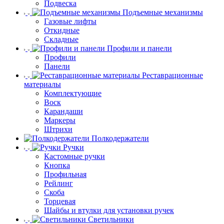
Подвеска
Подъемные механизмы
Газовые лифты
Откидные
Складные
Профили и панели
Профили
Панели
Реставрационные
материалы
Комплектующие
Воск
Карандаши
Маркеры
Штрихи
Полкодержатели
Ручки
Кастомные ручки
Кнопка
Профильная
Рейлинг
Скоба
Торцевая
Шайбы и втулки для установки ручек
Светильники