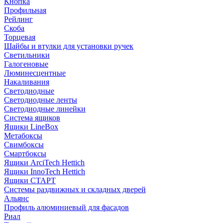
Кнопка
Профильная
Рейлинг
Скоба
Торцевая
Шайбы и втулки для установки ручек
Светильники
Галогеновые
Люминесцентные
Накаливания
Светодиодные
Светодиодные ленты
Светодиодные линейки
Система ящиков
Ящики LineBox
Метабоксы
Свимбоксы
Смартбоксы
Ящики ArciTech Hettich
Ящики InnoTech Hettich
Ящики СТАРТ
Системы раздвижных и складных дверей
Альянс
Профиль алюминиевый для фасадов
Риал