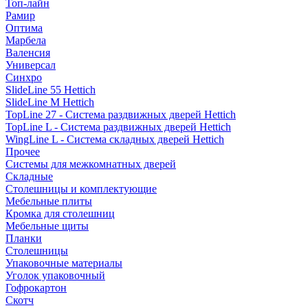
Топ-лайн
Рамир
Оптима
Марбела
Валенсия
Универсал
Синхро
SlideLine 55 Hettich
SlideLine M Hettich
TopLine 27 - Система раздвижных дверей Hettich
TopLine L - Система раздвижных дверей Hettich
WingLine L - Система складных дверей Hettich
Прочее
Системы для межкомнатных дверей
Складные
Столешницы и комплектующие
Мебельные плиты
Кромка для столешниц
Мебельные щиты
Планки
Столешницы
Упаковочные материалы
Уголок упаковочный
Гофрокартон
Скотч