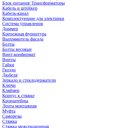
Блок питания/ Трансформаторы
Кабель и штейкер
Кабель-канал
Комплектующие для электрики
Система управления
Диммер
Крепежная фурнитура
Выпрямитель фасада
Болты
Болты весовые
Винт-конфирмат
Винты
Гайки
Гвозди
Дюбеля
Зеркало и стеклодержатели
Ключи
Кляймер
Корпус к стяжке
Кронштейны
Лента монтажная
Муфта
Саморезы
Стяжка
Стяжка межсекционная