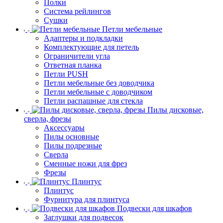
Полки
Система рейлингов
Сушки
Петли мебельные
Адаптеры и подкладки
Комплектующие для петель
Ограничители угла
Ответная планка
Петли PUSH
Петли мебельные без доводчика
Петли мебельные с доводчиком
Петли распашные для стекла
Пилы дисковые,
сверла, фрезы
Аксессуары
Пилы основные
Пилы подрезные
Сверла
Сменные ножи для фрез
Фрезы
Плинтус
Плинтус
Фурнитура для плинтуса
Подвески для шкафов
Заглушки для подвесок