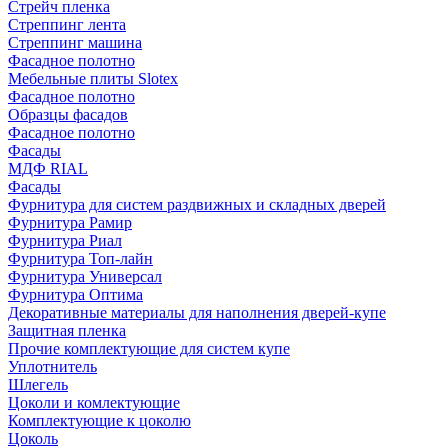
Стрейч пленка
Стреппинг лента
Стреппинг машина
Фасадное полотно
Мебельные плиты Slotex
Фасадное полотно
Образцы фасадов
Фасадное полотно
Фасады
МДФ RIAL
Фасады
Фурнитура для систем раздвижных и складных дверей
Фурнитура Рамир
Фурнитура Риал
Фурнитура Топ-лайн
Фурнитура Универсал
Фурнитура Оптима
Декоративные материалы для наполнения дверей-купе
Защитная пленка
Прочие комплектующие для систем купе
Уплотнитель
Шлегель
Цоколи и комлектующие
Комплектующие к цоколю
Цоколь