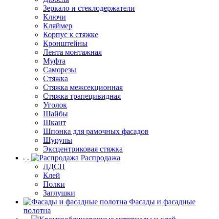
Зеркало и стеклодержатели
Ключи
Кляймер
Корпус к стяжке
Кронштейны
Лента монтажная
Муфта
Саморезы
Стяжка
Стяжка межсекционная
Стяжка трапецивидная
Уголок
Шайбы
Шкант
Шпонка для рамочных фасадов
Шурупы
Эксцентриковая стяжка
Распродажа
ЛДСП
Клей
Полки
Заглушки
Фасады и фасадные
полотна