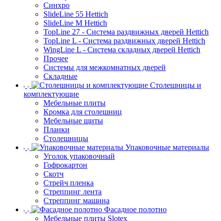
Синхро
SlideLine 55 Hettich
SlideLine M Hettich
TopLine 27 - Система раздвижных дверей Hettich
TopLine L - Система раздвижных дверей Hettich
WingLine L - Система складных дверей Hettich
Прочее
Системы для межкомнатных дверей
Складные
Столешницы и
комплектующие
Мебельные плиты
Кромка для столешниц
Мебельные щиты
Планки
Столешницы
Упаковочные материалы
Уголок упаковочный
Гофрокартон
Скотч
Стрейч пленка
Стреппинг лента
Стреппинг машина
Фасадное полотно
Мебельные плиты Slotex