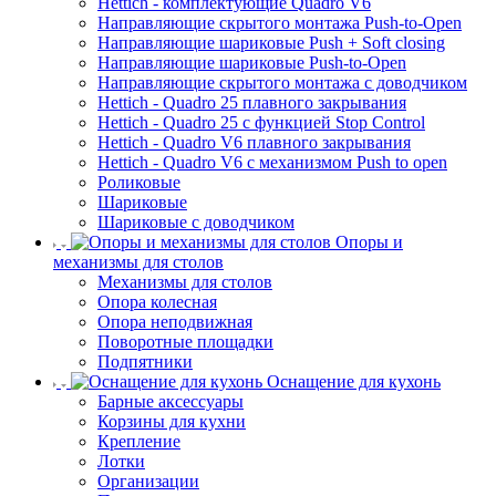
Hettich - комплектующие Quadro V6
Направляющие скрытого монтажа Push-to-Open
Направляющие шариковые Push + Soft closing
Направляющие шариковые Push-to-Open
Направляющие скрытого монтажа с доводчиком
Hettich - Quadro 25 плавного закрывания
Hettich - Quadro 25 с функцией Stop Control
Hettich - Quadro V6 плавного закрывания
Hettich - Quadro V6 с механизмом Push to open
Роликовые
Шариковые
Шариковые с доводчиком
Опоры и
механизмы для столов
Механизмы для столов
Опора колесная
Опора неподвижная
Поворотные площадки
Подпятники
Оснащение для кухонь
Барные аксессуары
Корзины для кухни
Крепление
Лотки
Организации