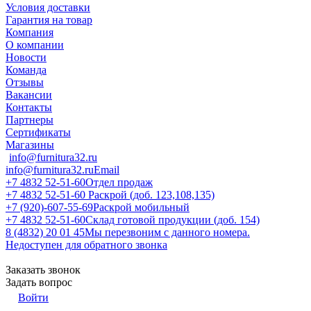
Условия доставки
Гарантия на товар
Компания
О компании
Новости
Команда
Отзывы
Вакансии
Контакты
Партнеры
Сертификаты
Магазины
info@furnitura32.ru
info@furnitura32.ru
Email
+7 4832 52-51-60
Отдел продаж
+7 4832 52-51-60
Раскрой (доб. 123,108,135)
+7 (920)-607-55-69
Раскрой мобильный
+7 4832 52-51-60
Склад готовой продукции (доб. 154)
8 (4832) 20 01 45
Мы перезвоним с данного номера.
Недоступен для обратного звонка
Заказать звонок
Задать вопрос
Войти