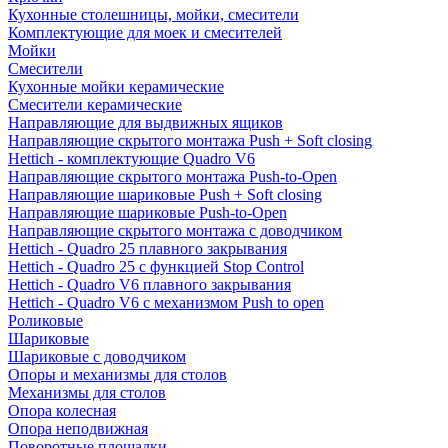
Кухонные столешницы, мойки, смесители
Комплектующие для моек и смесителей
Мойки
Смесители
Кухонные мойки керамические
Смесители керамические
Направляющие для выдвижных ящиков
Направляющие скрытого монтажа Push + Soft closing
Hettich - комплектующие Quadro V6
Направляющие скрытого монтажа Push-to-Open
Направляющие шариковые Push + Soft closing
Направляющие шариковые Push-to-Open
Направляющие скрытого монтажа с доводчиком
Hettich - Quadro 25 плавного закрывания
Hettich - Quadro 25 с функцией Stop Control
Hettich - Quadro V6 плавного закрывания
Hettich - Quadro V6 с механизмом Push to open
Роликовые
Шариковые
Шариковые с доводчиком
Опоры и механизмы для столов
Механизмы для столов
Опора колесная
Опора неподвижная
Поворотные площадки