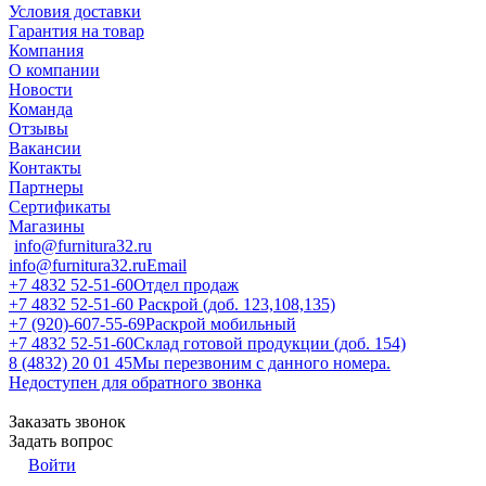
Условия доставки
Гарантия на товар
Компания
О компании
Новости
Команда
Отзывы
Вакансии
Контакты
Партнеры
Сертификаты
Магазины
info@furnitura32.ru
info@furnitura32.ru
Email
+7 4832 52-51-60
Отдел продаж
+7 4832 52-51-60
Раскрой (доб. 123,108,135)
+7 (920)-607-55-69
Раскрой мобильный
+7 4832 52-51-60
Склад готовой продукции (доб. 154)
8 (4832) 20 01 45
Мы перезвоним с данного номера.
Недоступен для обратного звонка
Заказать звонок
Задать вопрос
Войти