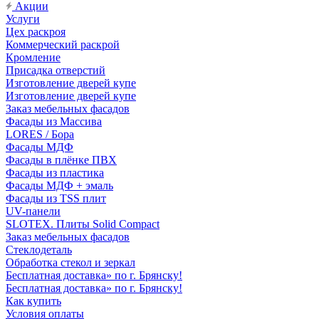
Акции
Услуги
Цех раскроя
Коммерческий раскрой
Кромление
Присадка отверстий
Изготовление дверей купе
Изготовление дверей купе
Заказ мебельных фасадов
Фасады из Массива
LORES / Бора
Фасады МДФ
Фасады в плёнке ПВХ
Фасады из пластика
Фасады МДФ + эмаль
Фасады из TSS плит
UV-панели
SLOTEX. Плиты Solid Compact
Заказ мебельных фасадов
Стеклодеталь
Обработка стекол и зеркал
Бесплатная доставка» по г. Брянску!
Бесплатная доставка» по г. Брянску!
Как купить
Условия оплаты