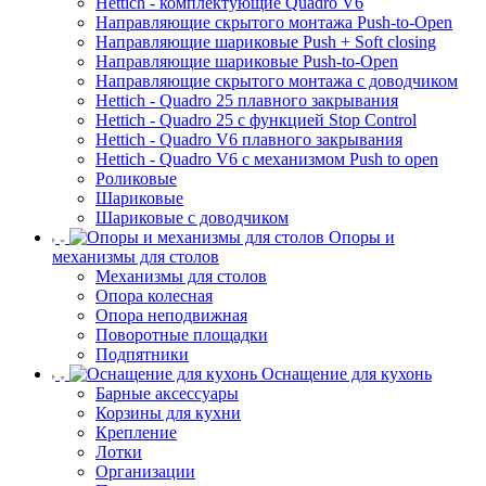
Hettich - комплектующие Quadro V6
Направляющие скрытого монтажа Push-to-Open
Направляющие шариковые Push + Soft closing
Направляющие шариковые Push-to-Open
Направляющие скрытого монтажа с доводчиком
Hettich - Quadro 25 плавного закрывания
Hettich - Quadro 25 с функцией Stop Control
Hettich - Quadro V6 плавного закрывания
Hettich - Quadro V6 с механизмом Push to open
Роликовые
Шариковые
Шариковые с доводчиком
Опоры и
механизмы для столов
Механизмы для столов
Опора колесная
Опора неподвижная
Поворотные площадки
Подпятники
Оснащение для кухонь
Барные аксессуары
Корзины для кухни
Крепление
Лотки
Организации