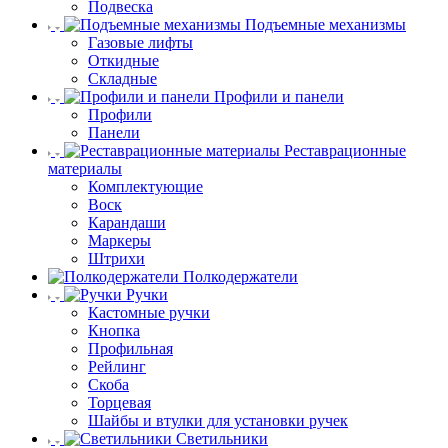
Подвеска
Подъемные механизмы
Газовые лифты
Откидные
Складные
Профили и панели
Профили
Панели
Реставрационные
материалы
Комплектующие
Воск
Карандаши
Маркеры
Штрихи
Полкодержатели
Ручки
Кастомные ручки
Кнопка
Профильная
Рейлинг
Скоба
Торцевая
Шайбы и втулки для установки ручек
Светильники