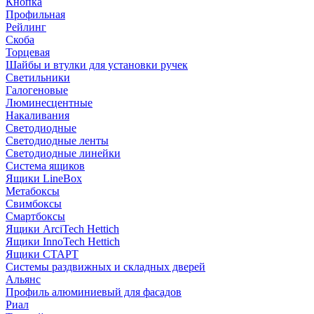
Кнопка
Профильная
Рейлинг
Скоба
Торцевая
Шайбы и втулки для установки ручек
Светильники
Галогеновые
Люминесцентные
Накаливания
Светодиодные
Светодиодные ленты
Светодиодные линейки
Система ящиков
Ящики LineBox
Метабоксы
Свимбоксы
Смартбоксы
Ящики ArciTech Hettich
Ящики InnoTech Hettich
Ящики СТАРТ
Системы раздвижных и складных дверей
Альянс
Профиль алюминиевый для фасадов
Риал