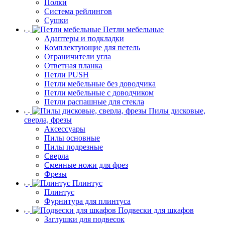
Полки
Система рейлингов
Сушки
Петли мебельные
Адаптеры и подкладки
Комплектующие для петель
Ограничители угла
Ответная планка
Петли PUSH
Петли мебельные без доводчика
Петли мебельные с доводчиком
Петли распашные для стекла
Пилы дисковые,
сверла, фрезы
Аксессуары
Пилы основные
Пилы подрезные
Сверла
Сменные ножи для фрез
Фрезы
Плинтус
Плинтус
Фурнитура для плинтуса
Подвески для шкафов
Заглушки для подвесок