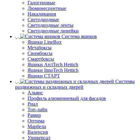
Галогеновые
Люминесцентные
Накаливания
Светодиодные
Светодиодные ленты
Светодиодные линейки
Система ящиков
Ящики LineBox
Метабоксы
Свимбоксы
Смартбоксы
Ящики ArciTech Hettich
Ящики InnoTech Hettich
Ящики СТАРТ
Системы
раздвижных и складных дверей
Альянс
Профиль алюминиевый для фасадов
Риал
Топ-лайн
Рамир
Оптима
Марбела
Валенсия
Универсал