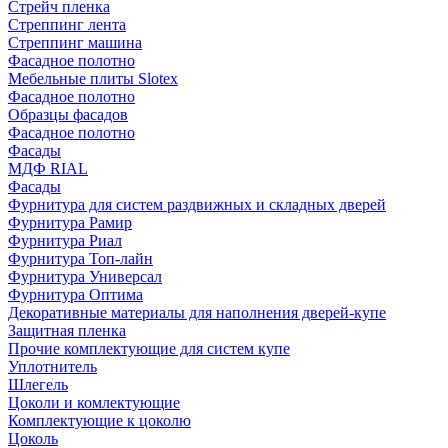
Стрейч пленка
Стреппинг лента
Стреппинг машина
Фасадное полотно
Мебельные плиты Slotex
Фасадное полотно
Образцы фасадов
Фасадное полотно
Фасады
МДФ RIAL
Фасады
Фурнитура для систем раздвижных и складных дверей
Фурнитура Рамир
Фурнитура Риал
Фурнитура Топ-лайн
Фурнитура Универсал
Фурнитура Оптима
Декоративные материалы для наполнения дверей-купе
Защитная пленка
Прочие комплектующие для систем купе
Уплотнитель
Шлегель
Цоколи и комлектующие
Комплектующие к цоколю
Цоколь