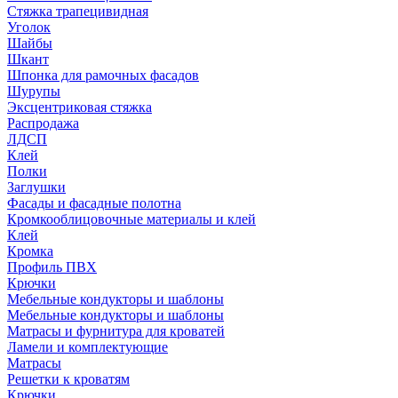
Стяжка трапецивидная
Уголок
Шайбы
Шкант
Шпонка для рамочных фасадов
Шурупы
Эксцентриковая стяжка
Распродажа
ЛДСП
Клей
Полки
Заглушки
Фасады и фасадные полотна
Кромкооблицовочные материалы и клей
Клей
Кромка
Профиль ПВХ
Крючки
Мебельные кондукторы и шаблоны
Мебельные кондукторы и шаблоны
Матрасы и фурнитура для кроватей
Ламели и комплектующие
Матрасы
Решетки к кроватям
Крючки