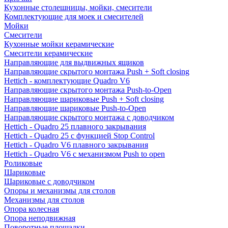
Кухонные столешницы, мойки, смесители
Комплектующие для моек и смесителей
Мойки
Смесители
Кухонные мойки керамические
Смесители керамические
Направляющие для выдвижных ящиков
Направляющие скрытого монтажа Push + Soft closing
Hettich - комплектующие Quadro V6
Направляющие скрытого монтажа Push-to-Open
Направляющие шариковые Push + Soft closing
Направляющие шариковые Push-to-Open
Направляющие скрытого монтажа с доводчиком
Hettich - Quadro 25 плавного закрывания
Hettich - Quadro 25 с функцией Stop Control
Hettich - Quadro V6 плавного закрывания
Hettich - Quadro V6 с механизмом Push to open
Роликовые
Шариковые
Шариковые с доводчиком
Опоры и механизмы для столов
Механизмы для столов
Опора колесная
Опора неподвижная
Поворотные площадки