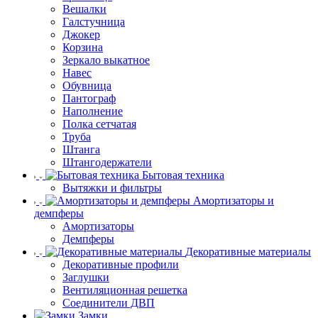
Вешалки
Галстучница
Джокер
Корзина
Зеркало выкатное
Навес
Обувница
Пантограф
Наполнение
Полка сетчатая
Труба
Штанга
Штангодержатели
Бытовая техника
Вытяжки и фильтры
Амортизаторы и
демпферы
Амортизаторы
Демпферы
Декоративные материалы
Декоративные профили
Заглушки
Вентиляционная решетка
Соединители ДВП
Замки