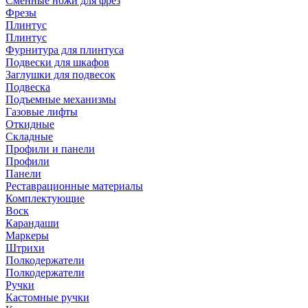
Сменные ножи для фрез
Фрезы
Плинтус
Плинтус
Фурнитура для плинтуса
Подвески для шкафов
Заглушки для подвесок
Подвеска
Подъемные механизмы
Газовые лифты
Откидные
Складные
Профили и панели
Профили
Панели
Реставрационные материалы
Комплектующие
Воск
Карандаши
Маркеры
Штрихи
Полкодержатели
Полкодержатели
Ручки
Кастомные ручки