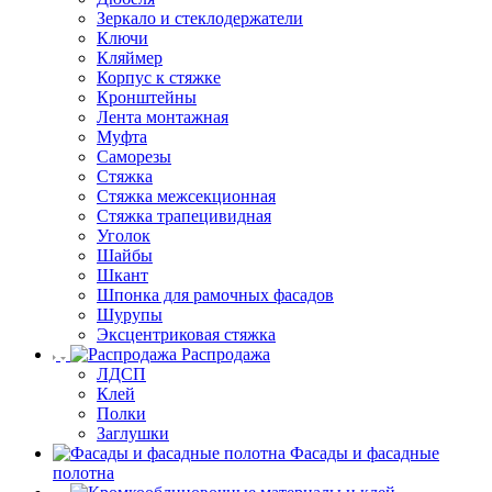
Зеркало и стеклодержатели
Ключи
Кляймер
Корпус к стяжке
Кронштейны
Лента монтажная
Муфта
Саморезы
Стяжка
Стяжка межсекционная
Стяжка трапецивидная
Уголок
Шайбы
Шкант
Шпонка для рамочных фасадов
Шурупы
Эксцентриковая стяжка
Распродажа
ЛДСП
Клей
Полки
Заглушки
Фасады и фасадные
полотна