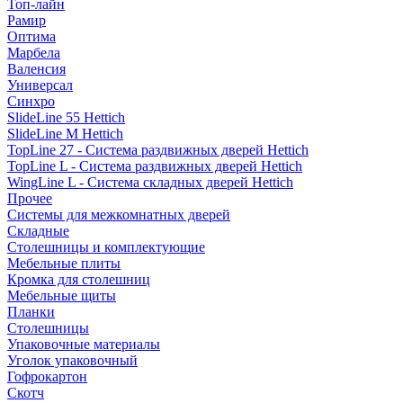
Топ-лайн
Рамир
Оптима
Марбела
Валенсия
Универсал
Синхро
SlideLine 55 Hettich
SlideLine M Hettich
TopLine 27 - Система раздвижных дверей Hettich
TopLine L - Система раздвижных дверей Hettich
WingLine L - Система складных дверей Hettich
Прочее
Системы для межкомнатных дверей
Складные
Столешницы и комплектующие
Мебельные плиты
Кромка для столешниц
Мебельные щиты
Планки
Столешницы
Упаковочные материалы
Уголок упаковочный
Гофрокартон
Скотч