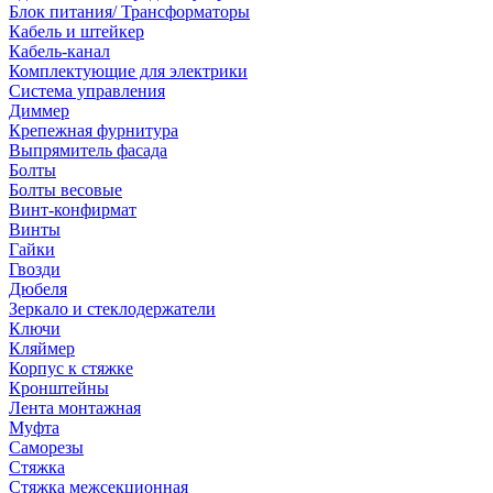
Блок питания/ Трансформаторы
Кабель и штейкер
Кабель-канал
Комплектующие для электрики
Система управления
Диммер
Крепежная фурнитура
Выпрямитель фасада
Болты
Болты весовые
Винт-конфирмат
Винты
Гайки
Гвозди
Дюбеля
Зеркало и стеклодержатели
Ключи
Кляймер
Корпус к стяжке
Кронштейны
Лента монтажная
Муфта
Саморезы
Стяжка
Стяжка межсекционная