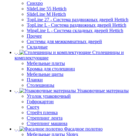
Синхро
SlideLine 55 Hettich
SlideLine M Hettich
TopLine 27 - Система раздвижных дверей Hettich
TopLine L - Система раздвижных дверей Hettich
WingLine L - Система складных дверей Hettich
Прочее
Системы для межкомнатных дверей
Складные
Столешницы и
комплектующие
Мебельные плиты
Кромка для столешниц
Мебельные щиты
Планки
Столешницы
Упаковочные материалы
Уголок упаковочный
Гофрокартон
Скотч
Стрейч пленка
Стреппинг лента
Стреппинг машина
Фасадное полотно
Мебельные плиты Slotex