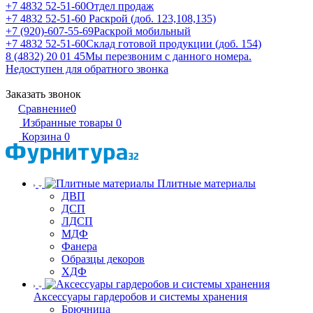
+7 4832 52-51-60
Отдел продаж
+7 4832 52-51-60
Раскрой (доб. 123,108,135)
+7 (920)-607-55-69
Раскрой мобильный
+7 4832 52-51-60
Склад готовой продукции (доб. 154)
8 (4832) 20 01 45
Мы перезвоним с данного номера.
Недоступен для обратного звонка
Заказать звонок
Сравнение
0
Избранные товары
0
Корзина
0
Плитные материалы
ДВП
ДСП
ЛДСП
МДФ
Фанера
Образцы декоров
ХДФ
Аксессуары гардеробов и системы хранения
Брючница