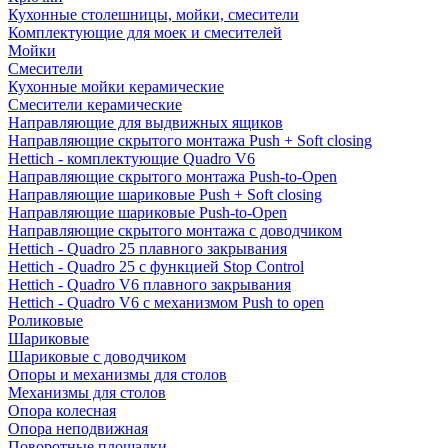
Кухонные столешницы, мойки, смесители
Комплектующие для моек и смесителей
Мойки
Смесители
Кухонные мойки керамические
Смесители керамические
Направляющие для выдвижных ящиков
Направляющие скрытого монтажа Push + Soft closing
Hettich - комплектующие Quadro V6
Направляющие скрытого монтажа Push-to-Open
Направляющие шариковые Push + Soft closing
Направляющие шариковые Push-to-Open
Направляющие скрытого монтажа с доводчиком
Hettich - Quadro 25 плавного закрывания
Hettich - Quadro 25 с функцией Stop Control
Hettich - Quadro V6 плавного закрывания
Hettich - Quadro V6 с механизмом Push to open
Роликовые
Шариковые
Шариковые с доводчиком
Опоры и механизмы для столов
Механизмы для столов
Опора колесная
Опора неподвижная
Поворотные площадки