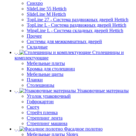
Синхро
SlideLine 55 Hettich
SlideLine M Hettich
TopLine 27 - Система раздвижных дверей Hettich
TopLine L - Система раздвижных дверей Hettich
WingLine L - Система складных дверей Hettich
Прочее
Системы для межкомнатных дверей
Складные
Столешницы и
комплектующие
Мебельные плиты
Кромка для столешниц
Мебельные щиты
Планки
Столешницы
Упаковочные материалы
Уголок упаковочный
Гофрокартон
Скотч
Стрейч пленка
Стреппинг лента
Стреппинг машина
Фасадное полотно
Мебельные плиты Slotex