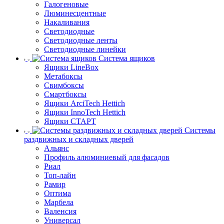
Галогеновые
Люминесцентные
Накаливания
Светодиодные
Светодиодные ленты
Светодиодные линейки
Система ящиков
Ящики LineBox
Метабоксы
Свимбоксы
Смартбоксы
Ящики ArciTech Hettich
Ящики InnoTech Hettich
Ящики СТАРТ
Системы
раздвижных и складных дверей
Альянс
Профиль алюминиевый для фасадов
Риал
Топ-лайн
Рамир
Оптима
Марбела
Валенсия
Универсал