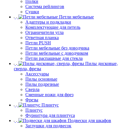
Полки
Система рейлингов
Сушки
Петли мебельные
Адаптеры и подкладки
Комплектующие для петель
Ограничители угла
Ответная планка
Петли PUSH
Петли мебельные без доводчика
Петли мебельные с доводчиком
Петли распашные для стекла
Пилы дисковые,
сверла, фрезы
Аксессуары
Пилы основные
Пилы подрезные
Сверла
Сменные ножи для фрез
Фрезы
Плинтус
Плинтус
Фурнитура для плинтуса
Подвески для шкафов
Заглушки для подвесок