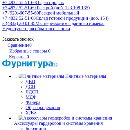
+7 4832 52-51-60
Отдел продаж
+7 4832 52-51-60
Раскрой (доб. 123,108,135)
+7 (920)-607-55-69
Раскрой мобильный
+7 4832 52-51-60
Склад готовой продукции (доб. 154)
8 (4832) 20 01 45
Мы перезвоним с данного номера.
Недоступен для обратного звонка
Заказать звонок
Сравнение
0
Избранные товары
0
Корзина
0
Плитные материалы
ДВП
ДСП
ЛДСП
МДФ
Фанера
Образцы декоров
ХДФ
Аксессуары гардеробов и системы хранения
Брючница