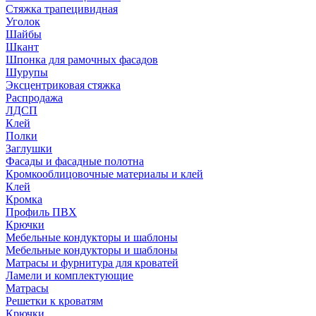
Стяжка трапецивидная
Уголок
Шайбы
Шкант
Шпонка для рамочных фасадов
Шурупы
Эксцентриковая стяжка
Распродажа
ЛДСП
Клей
Полки
Заглушки
Фасады и фасадные полотна
Кромкооблицовочные материалы и клей
Клей
Кромка
Профиль ПВХ
Крючки
Мебельные кондукторы и шаблоны
Мебельные кондукторы и шаблоны
Матрасы и фурнитура для кроватей
Ламели и комплектующие
Матрасы
Решетки к кроватям
Крючки