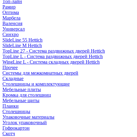
Топ-лайн
Рамир
Оптима
Марбела
Валенсия
Универсал
Синхро
SlideLine 55 Hettich
SlideLine M Hettich
TopLine 27 - Система раздвижных дверей Hettich
TopLine L - Система раздвижных дверей Hettich
WingLine L - Система складных дверей Hettich
Прочее
Системы для межкомнатных дверей
Складные
Столешницы и комплектующие
Мебельные плиты
Кромка для столешниц
Мебельные щиты
Планки
Столешницы
Упаковочные материалы
Уголок упаковочный
Гофрокартон
Скотч