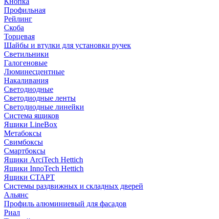
Кнопка
Профильная
Рейлинг
Скоба
Торцевая
Шайбы и втулки для установки ручек
Светильники
Галогеновые
Люминесцентные
Накаливания
Светодиодные
Светодиодные ленты
Светодиодные линейки
Система ящиков
Ящики LineBox
Метабоксы
Свимбоксы
Смартбоксы
Ящики ArciTech Hettich
Ящики InnoTech Hettich
Ящики СТАРТ
Системы раздвижных и складных дверей
Альянс
Профиль алюминиевый для фасадов
Риал