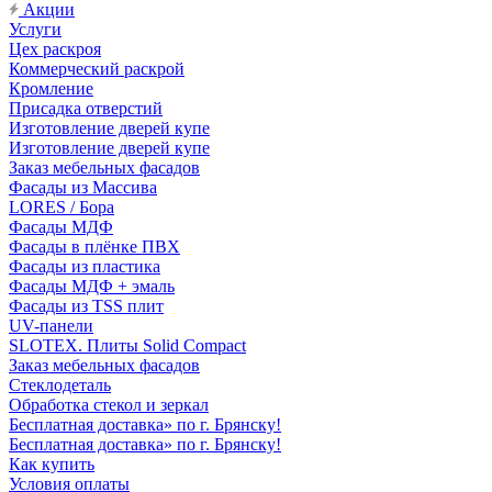
Акции
Услуги
Цех раскроя
Коммерческий раскрой
Кромление
Присадка отверстий
Изготовление дверей купе
Изготовление дверей купе
Заказ мебельных фасадов
Фасады из Массива
LORES / Бора
Фасады МДФ
Фасады в плёнке ПВХ
Фасады из пластика
Фасады МДФ + эмаль
Фасады из TSS плит
UV-панели
SLOTEX. Плиты Solid Compact
Заказ мебельных фасадов
Стеклодеталь
Обработка стекол и зеркал
Бесплатная доставка» по г. Брянску!
Бесплатная доставка» по г. Брянску!
Как купить
Условия оплаты