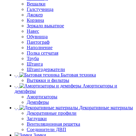
Вешалки
Галстучница
Джокер
Корзина
Зеркало выкатное
Навес
Обувница
Пантограф
Наполнение
Полка сетчатая
Труба
Штанга
Штангодержатели
Бытовая техника
Вытяжки и фильтры
Амортизаторы и
демпферы
Амортизаторы
Демпферы
Декоративные материалы
Декоративные профили
Заглушки
Вентиляционная решетка
Соединители ДВП
Замки