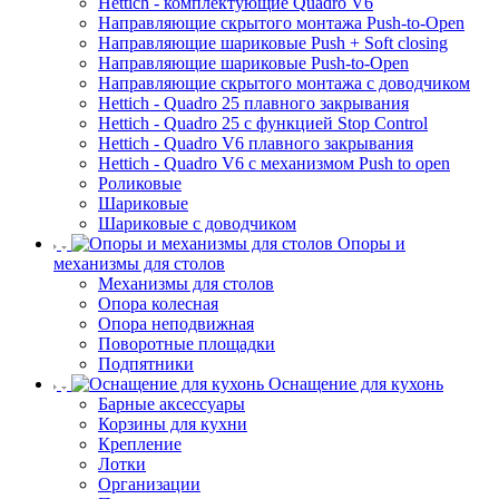
Hettich - комплектующие Quadro V6
Направляющие скрытого монтажа Push-to-Open
Направляющие шариковые Push + Soft closing
Направляющие шариковые Push-to-Open
Направляющие скрытого монтажа с доводчиком
Hettich - Quadro 25 плавного закрывания
Hettich - Quadro 25 с функцией Stop Control
Hettich - Quadro V6 плавного закрывания
Hettich - Quadro V6 с механизмом Push to open
Роликовые
Шариковые
Шариковые с доводчиком
Опоры и
механизмы для столов
Механизмы для столов
Опора колесная
Опора неподвижная
Поворотные площадки
Подпятники
Оснащение для кухонь
Барные аксессуары
Корзины для кухни
Крепление
Лотки
Организации