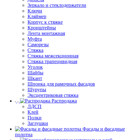
Зеркало и стеклодержатели
Ключи
Кляймер
Корпус к стяжке
Кронштейны
Лента монтажная
Муфта
Саморезы
Стяжка
Стяжка межсекционная
Стяжка трапецивидная
Уголок
Шайбы
Шкант
Шпонка для рамочных фасадов
Шурупы
Эксцентриковая стяжка
Распродажа
ЛДСП
Клей
Полки
Заглушки
Фасады и фасадные
полотна