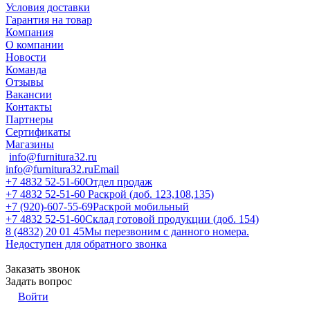
Условия доставки
Гарантия на товар
Компания
О компании
Новости
Команда
Отзывы
Вакансии
Контакты
Партнеры
Сертификаты
Магазины
info@furnitura32.ru
info@furnitura32.ru
Email
+7 4832 52-51-60
Отдел продаж
+7 4832 52-51-60
Раскрой (доб. 123,108,135)
+7 (920)-607-55-69
Раскрой мобильный
+7 4832 52-51-60
Склад готовой продукции (доб. 154)
8 (4832) 20 01 45
Мы перезвоним с данного номера.
Недоступен для обратного звонка
Заказать звонок
Задать вопрос
Войти