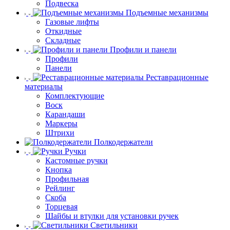
Подвеска
Подъемные механизмы
Газовые лифты
Откидные
Складные
Профили и панели
Профили
Панели
Реставрационные
материалы
Комплектующие
Воск
Карандаши
Маркеры
Штрихи
Полкодержатели
Ручки
Кастомные ручки
Кнопка
Профильная
Рейлинг
Скоба
Торцевая
Шайбы и втулки для установки ручек
Светильники