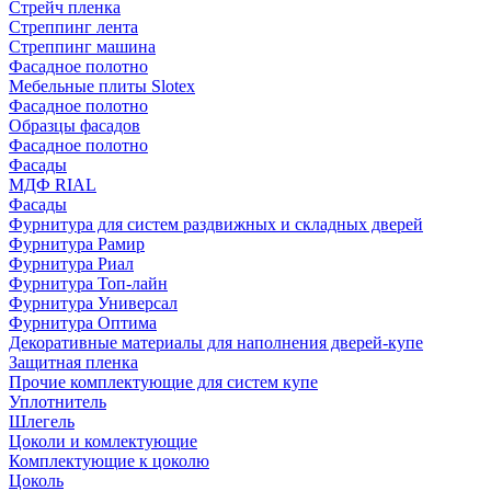
Стрейч пленка
Стреппинг лента
Стреппинг машина
Фасадное полотно
Мебельные плиты Slotex
Фасадное полотно
Образцы фасадов
Фасадное полотно
Фасады
МДФ RIAL
Фасады
Фурнитура для систем раздвижных и складных дверей
Фурнитура Рамир
Фурнитура Риал
Фурнитура Топ-лайн
Фурнитура Универсал
Фурнитура Оптима
Декоративные материалы для наполнения дверей-купе
Защитная пленка
Прочие комплектующие для систем купе
Уплотнитель
Шлегель
Цоколи и комлектующие
Комплектующие к цоколю
Цоколь