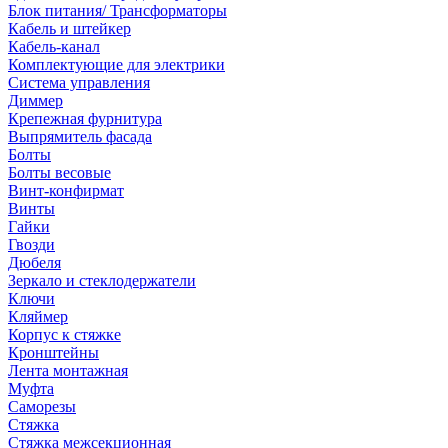
Блок питания/ Трансформаторы
Кабель и штейкер
Кабель-канал
Комплектующие для электрики
Система управления
Диммер
Крепежная фурнитура
Выпрямитель фасада
Болты
Болты весовые
Винт-конфирмат
Винты
Гайки
Гвозди
Дюбеля
Зеркало и стеклодержатели
Ключи
Кляймер
Корпус к стяжке
Кронштейны
Лента монтажная
Муфта
Саморезы
Стяжка
Стяжка межсекционная