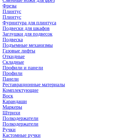
Сменные ножи для фрез
Фрезы
Плинтус
Плинтус
Фурнитура для плинтуса
Подвески для шкафов
Заглушки для подвесок
Подвеска
Подъемные механизмы
Газовые лифты
Откидные
Складные
Профили и панели
Профили
Панели
Реставрационные материалы
Комплектующие
Воск
Карандаши
Маркеры
Штрихи
Полкодержатели
Полкодержатели
Ручки
Кастомные ручки