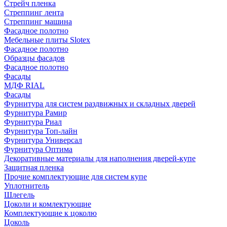
Стрейч пленка
Стреппинг лента
Стреппинг машина
Фасадное полотно
Мебельные плиты Slotex
Фасадное полотно
Образцы фасадов
Фасадное полотно
Фасады
МДФ RIAL
Фасады
Фурнитура для систем раздвижных и складных дверей
Фурнитура Рамир
Фурнитура Риал
Фурнитура Топ-лайн
Фурнитура Универсал
Фурнитура Оптима
Декоративные материалы для наполнения дверей-купе
Защитная пленка
Прочие комплектующие для систем купе
Уплотнитель
Шлегель
Цоколи и комлектующие
Комплектующие к цоколю
Цоколь