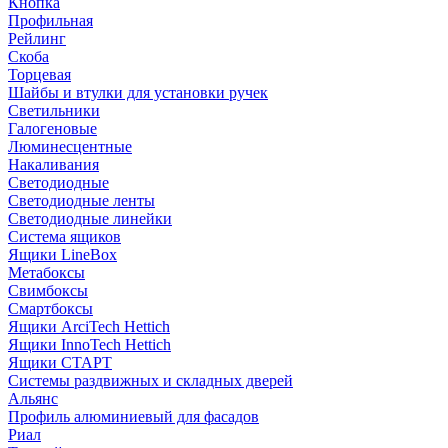
Кнопка
Профильная
Рейлинг
Скоба
Торцевая
Шайбы и втулки для установки ручек
Светильники
Галогеновые
Люминесцентные
Накаливания
Светодиодные
Светодиодные ленты
Светодиодные линейки
Система ящиков
Ящики LineBox
Метабоксы
Свимбоксы
Смартбоксы
Ящики ArciTech Hettich
Ящики InnoTech Hettich
Ящики СТАРТ
Системы раздвижных и складных дверей
Альянс
Профиль алюминиевый для фасадов
Риал