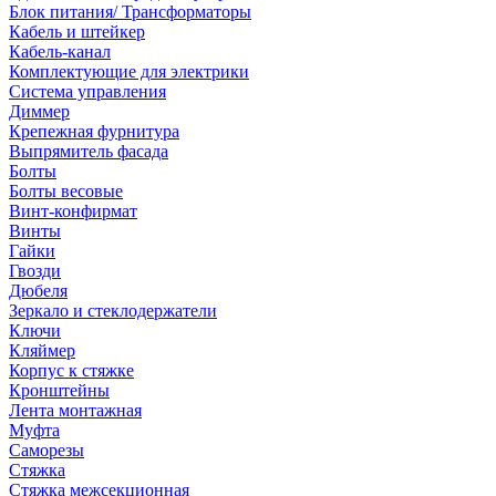
Блок питания/ Трансформаторы
Кабель и штейкер
Кабель-канал
Комплектующие для электрики
Система управления
Диммер
Крепежная фурнитура
Выпрямитель фасада
Болты
Болты весовые
Винт-конфирмат
Винты
Гайки
Гвозди
Дюбеля
Зеркало и стеклодержатели
Ключи
Кляймер
Корпус к стяжке
Кронштейны
Лента монтажная
Муфта
Саморезы
Стяжка
Стяжка межсекционная