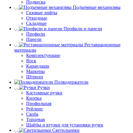
Подвеска
Подъемные механизмы
Газовые лифты
Откидные
Складные
Профили и панели
Профили
Панели
Реставрационные
материалы
Комплектующие
Воск
Карандаши
Маркеры
Штрихи
Полкодержатели
Ручки
Кастомные ручки
Кнопка
Профильная
Рейлинг
Скоба
Торцевая
Шайбы и втулки для установки ручек
Светильники