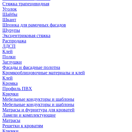
Стяжка трапецивидная
Уголок
Шайбы
Шкант
Шпонка для рамочных фасадов
Шурупы
Эксцентриковая стяжка
Распродажа
ЛДСП
Клей
Полки
Заглушки
Фасады и фасадные полотна
Кромкооблицовочные материалы и клей
Клей
Кромка
Профиль ПВХ
Крючки
Мебельные кондукторы и шаблоны
Мебельные кондукторы и шаблоны
Матрасы и фурнитура для кроватей
Ламели и комплектующие
Матрасы
Решетки к кроватям
Крючки