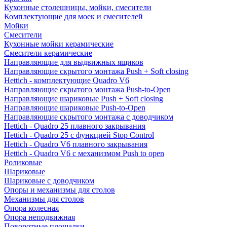
Кухонные столешницы, мойки, смесители
Комплектующие для моек и смесителей
Мойки
Смесители
Кухонные мойки керамические
Смесители керамические
Направляющие для выдвижных ящиков
Направляющие скрытого монтажа Push + Soft closing
Hettich - комплектующие Quadro V6
Направляющие скрытого монтажа Push-to-Open
Направляющие шариковые Push + Soft closing
Направляющие шариковые Push-to-Open
Направляющие скрытого монтажа с доводчиком
Hettich - Quadro 25 плавного закрывания
Hettich - Quadro 25 с функцией Stop Control
Hettich - Quadro V6 плавного закрывания
Hettich - Quadro V6 с механизмом Push to open
Роликовые
Шариковые
Шариковые с доводчиком
Опоры и механизмы для столов
Механизмы для столов
Опора колесная
Опора неподвижная
Поворотные площадки