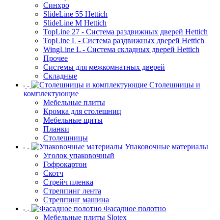
Синхро
SlideLine 55 Hettich
SlideLine M Hettich
TopLine 27 - Система раздвижных дверей Hettich
TopLine L - Система раздвижных дверей Hettich
WingLine L - Система складных дверей Hettich
Прочее
Системы для межкомнатных дверей
Складные
Столешницы и
комплектующие
Мебельные плиты
Кромка для столешниц
Мебельные щиты
Планки
Столешницы
Упаковочные материалы
Уголок упаковочный
Гофрокартон
Скотч
Стрейч пленка
Стреппинг лента
Стреппинг машина
Фасадное полотно
Мебельные плиты Slotex