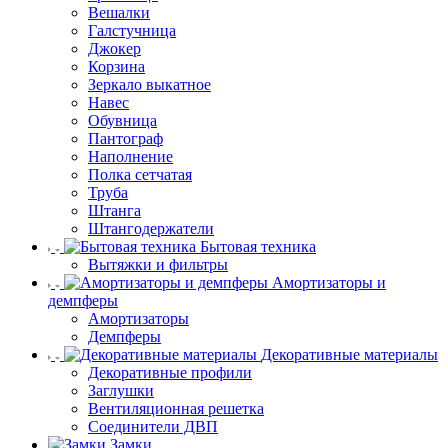
Вешалки
Галстучница
Джокер
Корзина
Зеркало выкатное
Навес
Обувница
Пантограф
Наполнение
Полка сетчатая
Труба
Штанга
Штангодержатели
Бытовая техника
Вытяжки и фильтры
Амортизаторы и
демпферы
Амортизаторы
Демпферы
Декоративные материалы
Декоративные профили
Заглушки
Вентиляционная решетка
Соединители ДВП
Замки