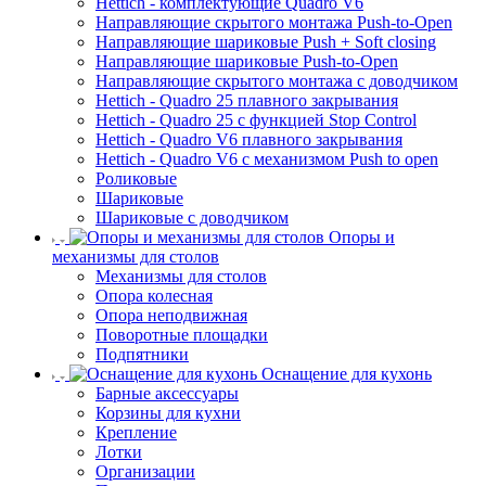
Hettich - комплектующие Quadro V6
Направляющие скрытого монтажа Push-to-Open
Направляющие шариковые Push + Soft closing
Направляющие шариковые Push-to-Open
Направляющие скрытого монтажа с доводчиком
Hettich - Quadro 25 плавного закрывания
Hettich - Quadro 25 с функцией Stop Control
Hettich - Quadro V6 плавного закрывания
Hettich - Quadro V6 с механизмом Push to open
Роликовые
Шариковые
Шариковые с доводчиком
Опоры и
механизмы для столов
Механизмы для столов
Опора колесная
Опора неподвижная
Поворотные площадки
Подпятники
Оснащение для кухонь
Барные аксессуары
Корзины для кухни
Крепление
Лотки
Организации