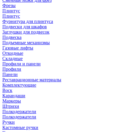
Сменные ножи для фрез
Фрезы
Плинтус
Плинтус
Фурнитура для плинтуса
Подвески для шкафов
Заглушки для подвесок
Подвеска
Подъемные механизмы
Газовые лифты
Откидные
Складные
Профили и панели
Профили
Панели
Реставрационные материалы
Комплектующие
Воск
Карандаши
Маркеры
Штрихи
Полкодержатели
Полкодержатели
Ручки
Кастомные ручки