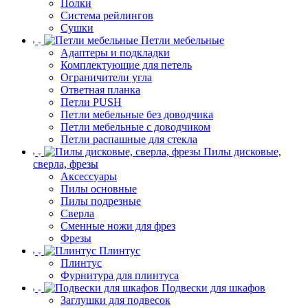
Полки
Система рейлингов
Сушки
Петли мебельные
Адаптеры и подкладки
Комплектующие для петель
Ограничители угла
Ответная планка
Петли PUSH
Петли мебельные без доводчика
Петли мебельные с доводчиком
Петли распашные для стекла
Пилы дисковые,
сверла, фрезы
Аксессуары
Пилы основные
Пилы подрезные
Сверла
Сменные ножи для фрез
Фрезы
Плинтус
Плинтус
Фурнитура для плинтуса
Подвески для шкафов
Заглушки для подвесок