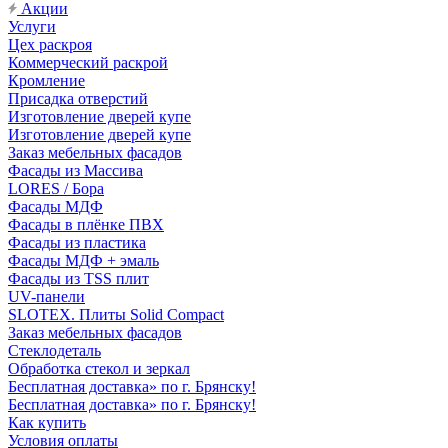
Акции
Услуги
Цех раскроя
Коммерческий раскрой
Кромление
Присадка отверстий
Изготовление дверей купе
Изготовление дверей купе
Заказ мебельных фасадов
Фасады из Массива
LORES / Бора
Фасады МДФ
Фасады в плёнке ПВХ
Фасады из пластика
Фасады МДФ + эмаль
Фасады из TSS плит
UV-панели
SLOTEX. Плиты Solid Compact
Заказ мебельных фасадов
Стеклодеталь
Обработка стекол и зеркал
Бесплатная доставка» по г. Брянску!
Бесплатная доставка» по г. Брянску!
Как купить
Условия оплаты