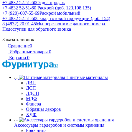
+7 4832 52-51-60
Отдел продаж
+7 4832 52-51-60
Раскрой (доб. 123,108,135)
+7 (920)-607-55-69
Раскрой мобильный
+7 4832 52-51-60
Склад готовой продукции (доб. 154)
8 (4832) 20 01 45
Мы перезвоним с данного номера.
Недоступен для обратного звонка
Заказать звонок
Сравнение
0
Избранные товары
0
Корзина
0
Плитные материалы
ДВП
ДСП
ЛДСП
МДФ
Фанера
Образцы декоров
ХДФ
Аксессуары гардеробов и системы хранения
Брючница