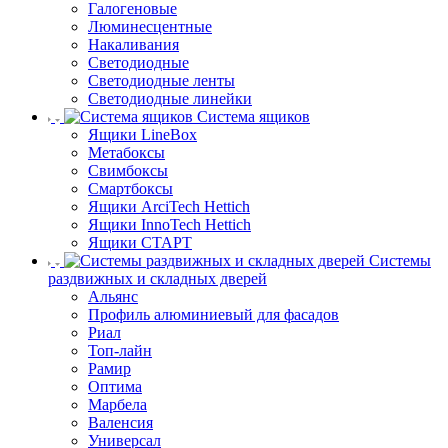
Галогеновые
Люминесцентные
Накаливания
Светодиодные
Светодиодные ленты
Светодиодные линейки
Система ящиков
Ящики LineBox
Метабоксы
Свимбоксы
Смартбоксы
Ящики ArciTech Hettich
Ящики InnoTech Hettich
Ящики СТАРТ
Системы
раздвижных и складных дверей
Альянс
Профиль алюминиевый для фасадов
Риал
Топ-лайн
Рамир
Оптима
Марбела
Валенсия
Универсал