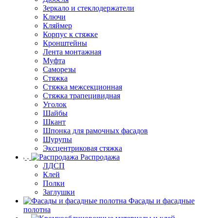
Зеркало и стеклодержатели
Ключи
Кляймер
Корпус к стяжке
Кронштейны
Лента монтажная
Муфта
Саморезы
Стяжка
Стяжка межсекционная
Стяжка трапецивидная
Уголок
Шайбы
Шкант
Шпонка для рамочных фасадов
Шурупы
Эксцентриковая стяжка
Распродажа
ЛДСП
Клей
Полки
Заглушки
Фасады и фасадные
полотна