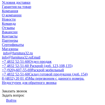
Условия доставки
Гарантия на товар
Компания
О компании
Новости
Команда
Отзывы
Вакансии
Контакты
Партнеры
Сертификаты
Магазины
info@furnitura32.ru
info@furnitura32.ru
Email
+7 4832 52-51-60
Отдел продаж
+7 4832 52-51-60
Раскрой (доб. 123,108,135)
+7 (920)-607-55-69
Раскрой мобильный
+7 4832 52-51-60
Склад готовой продукции (доб. 154)
8 (4832) 20 01 45
Мы перезвоним с данного номера.
Недоступен для обратного звонка
Заказать звонок
Задать вопрос
Войти