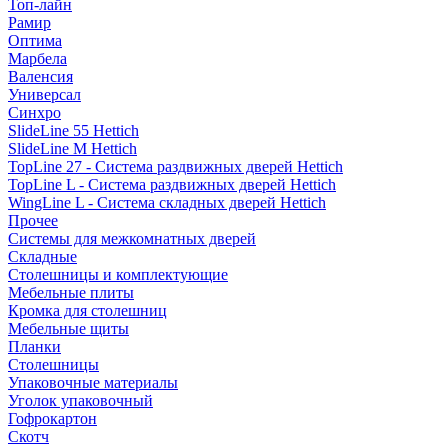
Топ-лайн
Рамир
Оптима
Марбела
Валенсия
Универсал
Синхро
SlideLine 55 Hettich
SlideLine M Hettich
TopLine 27 - Система раздвижных дверей Hettich
TopLine L - Система раздвижных дверей Hettich
WingLine L - Система складных дверей Hettich
Прочее
Системы для межкомнатных дверей
Складные
Столешницы и комплектующие
Мебельные плиты
Кромка для столешниц
Мебельные щиты
Планки
Столешницы
Упаковочные материалы
Уголок упаковочный
Гофрокартон
Скотч