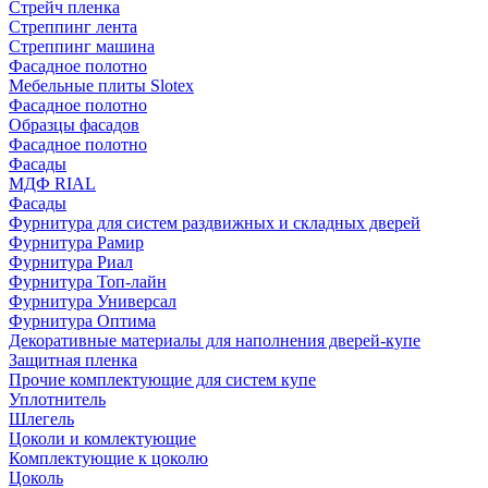
Стрейч пленка
Стреппинг лента
Стреппинг машина
Фасадное полотно
Мебельные плиты Slotex
Фасадное полотно
Образцы фасадов
Фасадное полотно
Фасады
МДФ RIAL
Фасады
Фурнитура для систем раздвижных и складных дверей
Фурнитура Рамир
Фурнитура Риал
Фурнитура Топ-лайн
Фурнитура Универсал
Фурнитура Оптима
Декоративные материалы для наполнения дверей-купе
Защитная пленка
Прочие комплектующие для систем купе
Уплотнитель
Шлегель
Цоколи и комлектующие
Комплектующие к цоколю
Цоколь