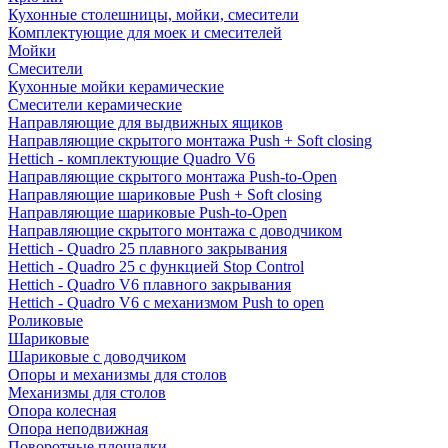
Кухонные столешницы, мойки, смесители
Комплектующие для моек и смесителей
Мойки
Смесители
Кухонные мойки керамические
Смесители керамические
Направляющие для выдвижных ящиков
Направляющие скрытого монтажа Push + Soft closing
Hettich - комплектующие Quadro V6
Направляющие скрытого монтажа Push-to-Open
Направляющие шариковые Push + Soft closing
Направляющие шариковые Push-to-Open
Направляющие скрытого монтажа с доводчиком
Hettich - Quadro 25 плавного закрывания
Hettich - Quadro 25 с функцией Stop Control
Hettich - Quadro V6 плавного закрывания
Hettich - Quadro V6 с механизмом Push to open
Роликовые
Шариковые
Шариковые с доводчиком
Опоры и механизмы для столов
Механизмы для столов
Опора колесная
Опора неподвижная
Поворотные площадки