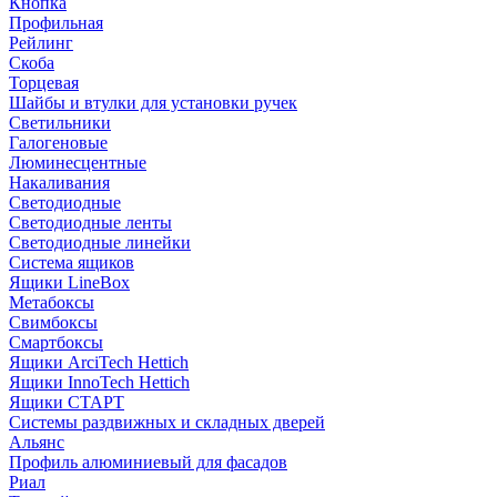
Кнопка
Профильная
Рейлинг
Скоба
Торцевая
Шайбы и втулки для установки ручек
Светильники
Галогеновые
Люминесцентные
Накаливания
Светодиодные
Светодиодные ленты
Светодиодные линейки
Система ящиков
Ящики LineBox
Метабоксы
Свимбоксы
Смартбоксы
Ящики ArciTech Hettich
Ящики InnoTech Hettich
Ящики СТАРТ
Системы раздвижных и складных дверей
Альянс
Профиль алюминиевый для фасадов
Риал