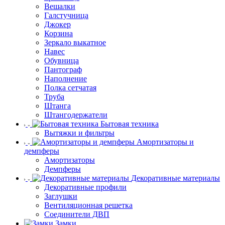
Вешалки
Галстучница
Джокер
Корзина
Зеркало выкатное
Навес
Обувница
Пантограф
Наполнение
Полка сетчатая
Труба
Штанга
Штангодержатели
Бытовая техника
Вытяжки и фильтры
Амортизаторы и
демпферы
Амортизаторы
Демпферы
Декоративные материалы
Декоративные профили
Заглушки
Вентиляционная решетка
Соединители ДВП
Замки