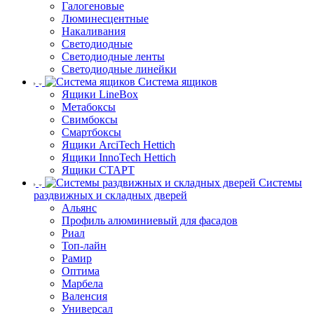
Галогеновые
Люминесцентные
Накаливания
Светодиодные
Светодиодные ленты
Светодиодные линейки
Система ящиков
Ящики LineBox
Метабоксы
Свимбоксы
Смартбоксы
Ящики ArciTech Hettich
Ящики InnoTech Hettich
Ящики СТАРТ
Системы
раздвижных и складных дверей
Альянс
Профиль алюминиевый для фасадов
Риал
Топ-лайн
Рамир
Оптима
Марбела
Валенсия
Универсал