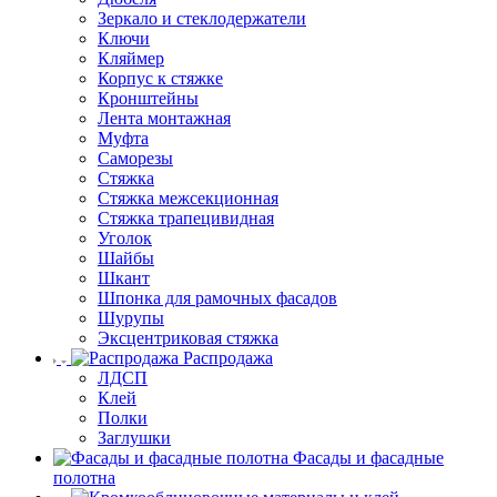
Зеркало и стеклодержатели
Ключи
Кляймер
Корпус к стяжке
Кронштейны
Лента монтажная
Муфта
Саморезы
Стяжка
Стяжка межсекционная
Стяжка трапецивидная
Уголок
Шайбы
Шкант
Шпонка для рамочных фасадов
Шурупы
Эксцентриковая стяжка
Распродажа
ЛДСП
Клей
Полки
Заглушки
Фасады и фасадные
полотна