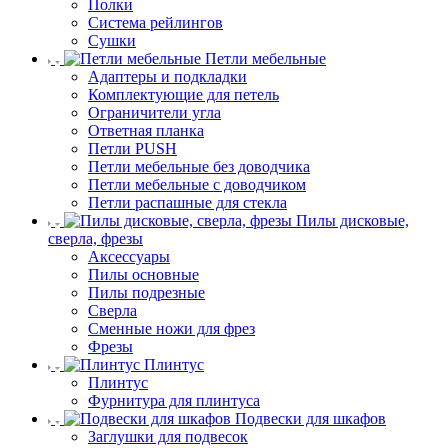
Полки
Система рейлингов
Сушки
Петли мебельные
Адаптеры и подкладки
Комплектующие для петель
Ограничители угла
Ответная планка
Петли PUSH
Петли мебельные без доводчика
Петли мебельные с доводчиком
Петли распашные для стекла
Пилы дисковые,
сверла, фрезы
Аксессуары
Пилы основные
Пилы подрезные
Сверла
Сменные ножи для фрез
Фрезы
Плинтус
Плинтус
Фурнитура для плинтуса
Подвески для шкафов
Заглушки для подвесок