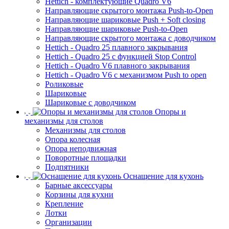
Hettich - комплектующие Quadro V6
Направляющие скрытого монтажа Push-to-Open
Направляющие шариковые Push + Soft closing
Направляющие шариковые Push-to-Open
Направляющие скрытого монтажа с доводчиком
Hettich - Quadro 25 плавного закрывания
Hettich - Quadro 25 с функцией Stop Control
Hettich - Quadro V6 плавного закрывания
Hettich - Quadro V6 с механизмом Push to open
Роликовые
Шариковые
Шариковые с доводчиком
Опоры и
механизмы для столов
Механизмы для столов
Опора колесная
Опора неподвижная
Поворотные площадки
Подпятники
Оснащение для кухонь
Барные аксессуары
Корзины для кухни
Крепление
Лотки
Организации