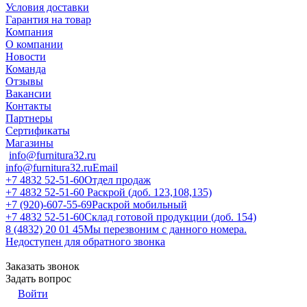
Условия доставки
Гарантия на товар
Компания
О компании
Новости
Команда
Отзывы
Вакансии
Контакты
Партнеры
Сертификаты
Магазины
info@furnitura32.ru
info@furnitura32.ru
Email
+7 4832 52-51-60
Отдел продаж
+7 4832 52-51-60
Раскрой (доб. 123,108,135)
+7 (920)-607-55-69
Раскрой мобильный
+7 4832 52-51-60
Склад готовой продукции (доб. 154)
8 (4832) 20 01 45
Мы перезвоним с данного номера.
Недоступен для обратного звонка
Заказать звонок
Задать вопрос
Войти