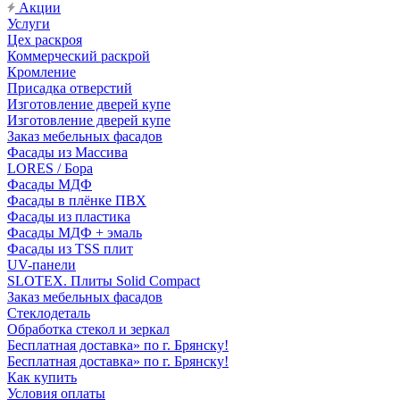
Акции
Услуги
Цех раскроя
Коммерческий раскрой
Кромление
Присадка отверстий
Изготовление дверей купе
Изготовление дверей купе
Заказ мебельных фасадов
Фасады из Массива
LORES / Бора
Фасады МДФ
Фасады в плёнке ПВХ
Фасады из пластика
Фасады МДФ + эмаль
Фасады из TSS плит
UV-панели
SLOTEX. Плиты Solid Compact
Заказ мебельных фасадов
Стеклодеталь
Обработка стекол и зеркал
Бесплатная доставка» по г. Брянску!
Бесплатная доставка» по г. Брянску!
Как купить
Условия оплаты