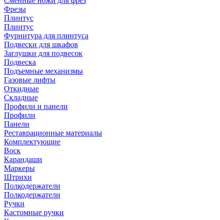
Сменные ножи для фрез
Фрезы
Плинтус
Плинтус
Фурнитура для плинтуса
Подвески для шкафов
Заглушки для подвесок
Подвеска
Подъемные механизмы
Газовые лифты
Откидные
Складные
Профили и панели
Профили
Панели
Реставрационные материалы
Комплектующие
Воск
Карандаши
Маркеры
Штрихи
Полкодержатели
Полкодержатели
Ручки
Кастомные ручки