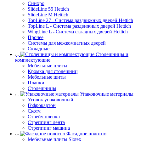
Синхро
SlideLine 55 Hettich
SlideLine M Hettich
TopLine 27 - Система раздвижных дверей Hettich
TopLine L - Система раздвижных дверей Hettich
WingLine L - Система складных дверей Hettich
Прочее
Системы для межкомнатных дверей
Складные
Столешницы и
комплектующие
Мебельные плиты
Кромка для столешниц
Мебельные щиты
Планки
Столешницы
Упаковочные материалы
Уголок упаковочный
Гофрокартон
Скотч
Стрейч пленка
Стреппинг лента
Стреппинг машина
Фасадное полотно
Мебельные плиты Slotex