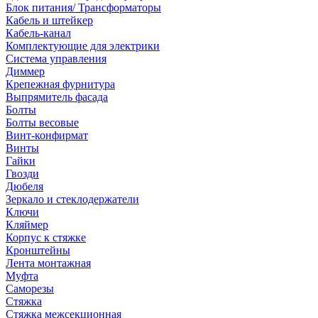
Блок питания/ Трансформаторы
Кабель и штейкер
Кабель-канал
Комплектующие для электрики
Система управления
Диммер
Крепежная фурнитура
Выпрямитель фасада
Болты
Болты весовые
Винт-конфирмат
Винты
Гайки
Гвозди
Дюбеля
Зеркало и стеклодержатели
Ключи
Кляймер
Корпус к стяжке
Кронштейны
Лента монтажная
Муфта
Саморезы
Стяжка
Стяжка межсекционная