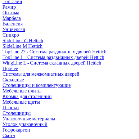
Топ-лайн
Рамир
Оптима
Марбела
Валенсия
Универсал
Синхро
SlideLine 55 Hettich
SlideLine M Hettich
TopLine 27 - Система раздвижных дверей Hettich
TopLine L - Система раздвижных дверей Hettich
WingLine L - Система складных дверей Hettich
Прочее
Системы для межкомнатных дверей
Складные
Столешницы и комплектующие
Мебельные плиты
Кромка для столешниц
Мебельные щиты
Планки
Столешницы
Упаковочные материалы
Уголок упаковочный
Гофрокартон
Скотч