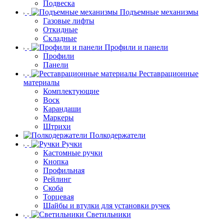
Подвеска
Подъемные механизмы
Газовые лифты
Откидные
Складные
Профили и панели
Профили
Панели
Реставрационные
материалы
Комплектующие
Воск
Карандаши
Маркеры
Штрихи
Полкодержатели
Ручки
Кастомные ручки
Кнопка
Профильная
Рейлинг
Скоба
Торцевая
Шайбы и втулки для установки ручек
Светильники