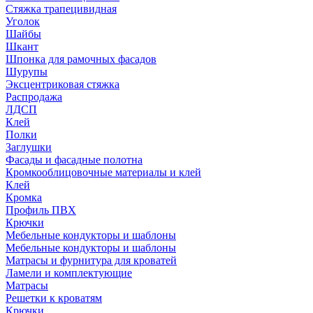
Стяжка трапецивидная
Уголок
Шайбы
Шкант
Шпонка для рамочных фасадов
Шурупы
Эксцентриковая стяжка
Распродажа
ЛДСП
Клей
Полки
Заглушки
Фасады и фасадные полотна
Кромкооблицовочные материалы и клей
Клей
Кромка
Профиль ПВХ
Крючки
Мебельные кондукторы и шаблоны
Мебельные кондукторы и шаблоны
Матрасы и фурнитура для кроватей
Ламели и комплектующие
Матрасы
Решетки к кроватям
Крючки