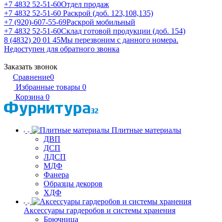
+7 4832 52-51-60
Отдел продаж
+7 4832 52-51-60
Раскрой (доб. 123,108,135)
+7 (920)-607-55-69
Раскрой мобильный
+7 4832 52-51-60
Склад готовой продукции (доб. 154)
8 (4832) 20 01 45
Мы перезвоним с данного номера.
Недоступен для обратного звонка
Заказать звонок
Сравнение
0
Избранные товары
0
Корзина
0
Плитные материалы
ДВП
ДСП
ЛДСП
МДФ
Фанера
Образцы декоров
ХДФ
Аксессуары гардеробов и системы хранения
Брючница