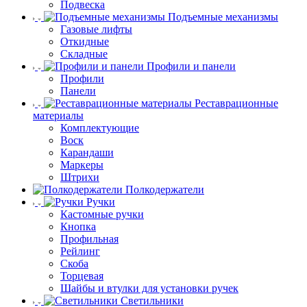
Подвеска
Подъемные механизмы
Газовые лифты
Откидные
Складные
Профили и панели
Профили
Панели
Реставрационные
материалы
Комплектующие
Воск
Карандаши
Маркеры
Штрихи
Полкодержатели
Ручки
Кастомные ручки
Кнопка
Профильная
Рейлинг
Скоба
Торцевая
Шайбы и втулки для установки ручек
Светильники