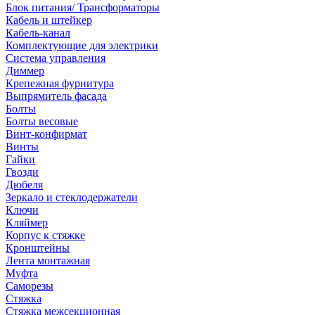
Блок питания/ Трансформаторы
Кабель и штейкер
Кабель-канал
Комплектующие для электрики
Система управления
Диммер
Крепежная фурнитура
Выпрямитель фасада
Болты
Болты весовые
Винт-конфирмат
Винты
Гайки
Гвозди
Дюбеля
Зеркало и стеклодержатели
Ключи
Кляймер
Корпус к стяжке
Кронштейны
Лента монтажная
Муфта
Саморезы
Стяжка
Стяжка межсекционная