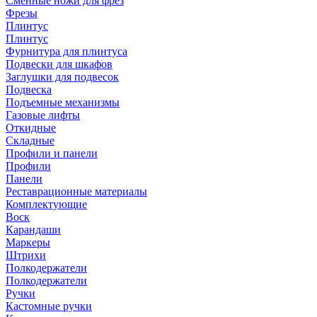
Сменные ножи для фрез
Фрезы
Плинтус
Плинтус
Фурнитура для плинтуса
Подвески для шкафов
Заглушки для подвесок
Подвеска
Подъемные механизмы
Газовые лифты
Откидные
Складные
Профили и панели
Профили
Панели
Реставрационные материалы
Комплектующие
Воск
Карандаши
Маркеры
Штрихи
Полкодержатели
Полкодержатели
Ручки
Кастомные ручки