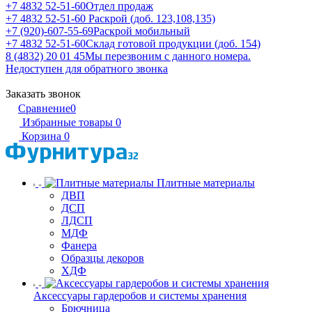
+7 4832 52-51-60
Отдел продаж
+7 4832 52-51-60
Раскрой (доб. 123,108,135)
+7 (920)-607-55-69
Раскрой мобильный
+7 4832 52-51-60
Склад готовой продукции (доб. 154)
8 (4832) 20 01 45
Мы перезвоним с данного номера.
Недоступен для обратного звонка
Заказать звонок
Сравнение
0
Избранные товары
0
Корзина
0
Плитные материалы
ДВП
ДСП
ЛДСП
МДФ
Фанера
Образцы декоров
ХДФ
Аксессуары гардеробов и системы хранения
Брючница