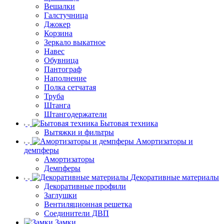
Вешалки
Галстучница
Джокер
Корзина
Зеркало выкатное
Навес
Обувница
Пантограф
Наполнение
Полка сетчатая
Труба
Штанга
Штангодержатели
Бытовая техника
Вытяжки и фильтры
Амортизаторы и
демпферы
Амортизаторы
Демпферы
Декоративные материалы
Декоративные профили
Заглушки
Вентиляционная решетка
Соединители ДВП
Замки