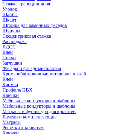
Стяжка трапецивидная
Уголок
Шайбы
Шкант
Шпонка для рамочных фасадов
Шурупы
Эксцентриковая стяжка
Распродажа
ЛДСП
Клей
Полки
Заглушки
Фасады и фасадные полотна
Кромкооблицовочные материалы и клей
Клей
Кромка
Профиль ПВХ
Крючки
Мебельные кондукторы и шаблоны
Мебельные кондукторы и шаблоны
Матрасы и фурнитура для кроватей
Ламели и комплектующие
Матрасы
Решетки к кроватям
Крючки