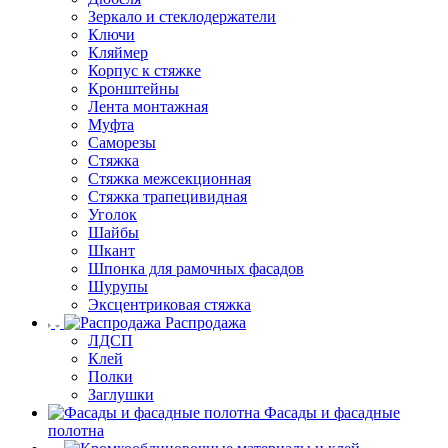
Зеркало и стеклодержатели
Ключи
Кляймер
Корпус к стяжке
Кронштейны
Лента монтажная
Муфта
Саморезы
Стяжка
Стяжка межсекционная
Стяжка трапецивидная
Уголок
Шайбы
Шкант
Шпонка для рамочных фасадов
Шурупы
Эксцентриковая стяжка
Распродажа
ЛДСП
Клей
Полки
Заглушки
Фасады и фасадные
полотна