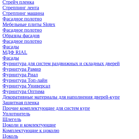
Стрейч пленка
Стреппинг лента
Стреппинг машина
Фасадное полотно
Мебельные плиты Slotex
Фасадное полотно
Образцы фасадов
Фасадное полотно
Фасады
МДФ RIAL
Фасады
Фурнитура для систем раздвижных и складных дверей
Фурнитура Рамир
Фурнитура Риал
Фурнитура Топ-лайн
Фурнитура Универсал
Фурнитура Оптима
Декоративные материалы для наполнения дверей-купе
Защитная пленка
Прочие комплектующие для систем купе
Уплотнитель
Шлегель
Цоколи и комлектующие
Комплектующие к цоколю
Цоколь