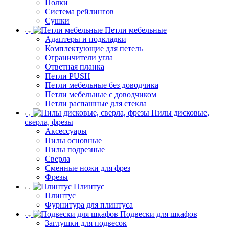
Полки
Система рейлингов
Сушки
Петли мебельные
Адаптеры и подкладки
Комплектующие для петель
Ограничители угла
Ответная планка
Петли PUSH
Петли мебельные без доводчика
Петли мебельные с доводчиком
Петли распашные для стекла
Пилы дисковые,
сверла, фрезы
Аксессуары
Пилы основные
Пилы подрезные
Сверла
Сменные ножи для фрез
Фрезы
Плинтус
Плинтус
Фурнитура для плинтуса
Подвески для шкафов
Заглушки для подвесок