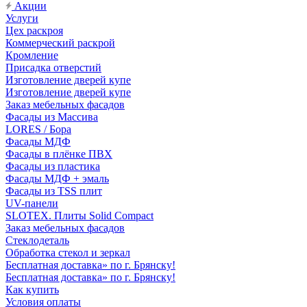
Акции
Услуги
Цех раскроя
Коммерческий раскрой
Кромление
Присадка отверстий
Изготовление дверей купе
Изготовление дверей купе
Заказ мебельных фасадов
Фасады из Массива
LORES / Бора
Фасады МДФ
Фасады в плёнке ПВХ
Фасады из пластика
Фасады МДФ + эмаль
Фасады из TSS плит
UV-панели
SLOTEX. Плиты Solid Compact
Заказ мебельных фасадов
Стеклодеталь
Обработка стекол и зеркал
Бесплатная доставка» по г. Брянску!
Бесплатная доставка» по г. Брянску!
Как купить
Условия оплаты