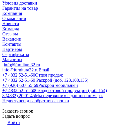
Условия доставки
Гарантия на товар
Компания
О компании
Новости
Команда
Отзывы
Вакансии
Контакты
Партнеры
Сертификаты
Магазины
info@furnitura32.ru
info@furnitura32.ru
Email
+7 4832 52-51-60
Отдел продаж
+7 4832 52-51-60
Раскрой (доб. 123,108,135)
+7 (920)-607-55-69
Раскрой мобильный
+7 4832 52-51-60
Склад готовой продукции (доб. 154)
8 (4832) 20 01 45
Мы перезвоним с данного номера.
Недоступен для обратного звонка
Заказать звонок
Задать вопрос
Войти