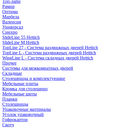
Топ-лайн
Рамир
Оптима
Марбела
Валенсия
Универсал
Синхро
SlideLine 55 Hettich
SlideLine M Hettich
TopLine 27 - Система раздвижных дверей Hettich
TopLine L - Система раздвижных дверей Hettich
WingLine L - Система складных дверей Hettich
Прочее
Системы для межкомнатных дверей
Складные
Столешницы и комплектующие
Мебельные плиты
Кромка для столешниц
Мебельные щиты
Планки
Столешницы
Упаковочные материалы
Уголок упаковочный
Гофрокартон
Скотч