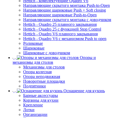
Hettich - комплектующие Quadro V6
Направляющие скрытого монтажа Push-to-Open
Направляющие шариковые Push + Soft closing
Направляющие шариковые Push-to-Open
Направляющие скрытого монтажа с доводчиком
Hettich - Quadro 25 плавного закрывания
Hettich - Quadro 25 с функцией Stop Control
Hettich - Quadro V6 плавного закрывания
Hettich - Quadro V6 с механизмом Push to open
Роликовые
Шариковые
Шариковые с доводчиком
Опоры и
механизмы для столов
Механизмы для столов
Опора колесная
Опора неподвижная
Поворотные площадки
Подпятники
Оснащение для кухонь
Барные аксессуары
Корзины для кухни
Крепление
Лотки
Организации