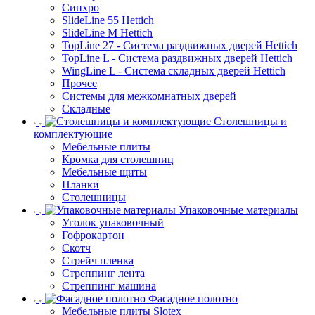
Синхро
SlideLine 55 Hettich
SlideLine M Hettich
TopLine 27 - Система раздвижных дверей Hettich
TopLine L - Система раздвижных дверей Hettich
WingLine L - Система складных дверей Hettich
Прочее
Системы для межкомнатных дверей
Складные
Столешницы и
комплектующие
Мебельные плиты
Кромка для столешниц
Мебельные щиты
Планки
Столешницы
Упаковочные материалы
Уголок упаковочный
Гофрокартон
Скотч
Стрейч пленка
Стреппинг лента
Стреппинг машина
Фасадное полотно
Мебельные плиты Slotex