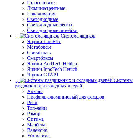
Галогеновые
Люминесцентные
Накаливания
Светодиодные
Светодиодные ленты
Светодиодные линейки
Система ящиков
Ящики LineBox
Метабоксы
Свимбоксы
Смартбоксы
Ящики ArciTech Hettich
Ящики InnoTech Hettich
Ящики СТАРТ
Системы
раздвижных и складных дверей
Альянс
Профиль алюминиевый для фасадов
Риал
Топ-лайн
Рамир
Оптима
Марбела
Валенсия
Универсал