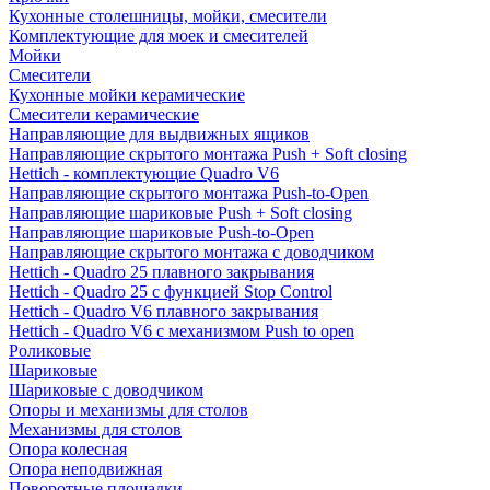
Кухонные столешницы, мойки, смесители
Комплектующие для моек и смесителей
Мойки
Смесители
Кухонные мойки керамические
Смесители керамические
Направляющие для выдвижных ящиков
Направляющие скрытого монтажа Push + Soft closing
Hettich - комплектующие Quadro V6
Направляющие скрытого монтажа Push-to-Open
Направляющие шариковые Push + Soft closing
Направляющие шариковые Push-to-Open
Направляющие скрытого монтажа с доводчиком
Hettich - Quadro 25 плавного закрывания
Hettich - Quadro 25 с функцией Stop Control
Hettich - Quadro V6 плавного закрывания
Hettich - Quadro V6 с механизмом Push to open
Роликовые
Шариковые
Шариковые с доводчиком
Опоры и механизмы для столов
Механизмы для столов
Опора колесная
Опора неподвижная
Поворотные площадки