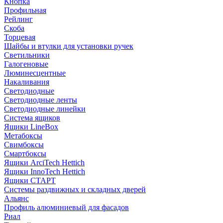
Кнопка
Профильная
Рейлинг
Скоба
Торцевая
Шайбы и втулки для установки ручек
Светильники
Галогеновые
Люминесцентные
Накаливания
Светодиодные
Светодиодные ленты
Светодиодные линейки
Система ящиков
Ящики LineBox
Метабоксы
Свимбоксы
Смартбоксы
Ящики ArciTech Hettich
Ящики InnoTech Hettich
Ящики СТАРТ
Системы раздвижных и складных дверей
Альянс
Профиль алюминиевый для фасадов
Риал