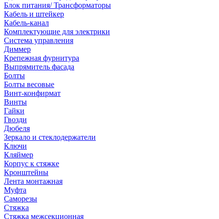
Блок питания/ Трансформаторы
Кабель и штейкер
Кабель-канал
Комплектующие для электрики
Система управления
Диммер
Крепежная фурнитура
Выпрямитель фасада
Болты
Болты весовые
Винт-конфирмат
Винты
Гайки
Гвозди
Дюбеля
Зеркало и стеклодержатели
Ключи
Кляймер
Корпус к стяжке
Кронштейны
Лента монтажная
Муфта
Саморезы
Стяжка
Стяжка межсекционная