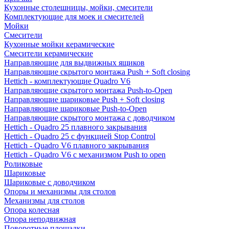
Кухонные столешницы, мойки, смесители
Комплектующие для моек и смесителей
Мойки
Смесители
Кухонные мойки керамические
Смесители керамические
Направляющие для выдвижных ящиков
Направляющие скрытого монтажа Push + Soft closing
Hettich - комплектующие Quadro V6
Направляющие скрытого монтажа Push-to-Open
Направляющие шариковые Push + Soft closing
Направляющие шариковые Push-to-Open
Направляющие скрытого монтажа с доводчиком
Hettich - Quadro 25 плавного закрывания
Hettich - Quadro 25 с функцией Stop Control
Hettich - Quadro V6 плавного закрывания
Hettich - Quadro V6 с механизмом Push to open
Роликовые
Шариковые
Шариковые с доводчиком
Опоры и механизмы для столов
Механизмы для столов
Опора колесная
Опора неподвижная
Поворотные площадки