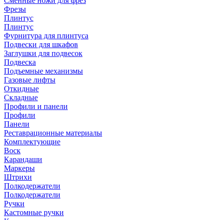
Сменные ножи для фрез
Фрезы
Плинтус
Плинтус
Фурнитура для плинтуса
Подвески для шкафов
Заглушки для подвесок
Подвеска
Подъемные механизмы
Газовые лифты
Откидные
Складные
Профили и панели
Профили
Панели
Реставрационные материалы
Комплектующие
Воск
Карандаши
Маркеры
Штрихи
Полкодержатели
Полкодержатели
Ручки
Кастомные ручки