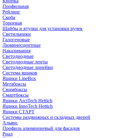
Кнопка
Профильная
Рейлинг
Скоба
Торцевая
Шайбы и втулки для установки ручек
Светильники
Галогеновые
Люминесцентные
Накаливания
Светодиодные
Светодиодные ленты
Светодиодные линейки
Система ящиков
Ящики LineBox
Метабоксы
Свимбоксы
Смартбоксы
Ящики ArciTech Hettich
Ящики InnoTech Hettich
Ящики СТАРТ
Системы раздвижных и складных дверей
Альянс
Профиль алюминиевый для фасадов
Риал