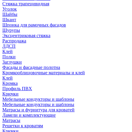
Стяжка трапецивидная
Уголок
Шайбы
Шкант
Шпонка для рамочных фасадов
Шурупы
Эксцентриковая стяжка
Распродажа
ЛДСП
Клей
Полки
Заглушки
Фасады и фасадные полотна
Кромкооблицовочные материалы и клей
Клей
Кромка
Профиль ПВХ
Крючки
Мебельные кондукторы и шаблоны
Мебельные кондукторы и шаблоны
Матрасы и фурнитура для кроватей
Ламели и комплектующие
Матрасы
Решетки к кроватям
Крючки