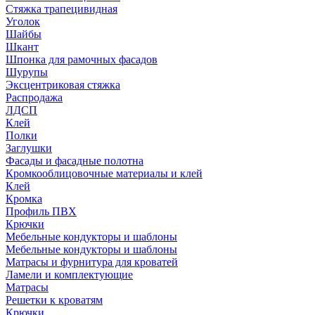
Стяжка трапецивидная
Уголок
Шайбы
Шкант
Шпонка для рамочных фасадов
Шурупы
Эксцентриковая стяжка
Распродажа
ЛДСП
Клей
Полки
Заглушки
Фасады и фасадные полотна
Кромкооблицовочные материалы и клей
Клей
Кромка
Профиль ПВХ
Крючки
Мебельные кондукторы и шаблоны
Мебельные кондукторы и шаблоны
Матрасы и фурнитура для кроватей
Ламели и комплектующие
Матрасы
Решетки к кроватям
Крючки