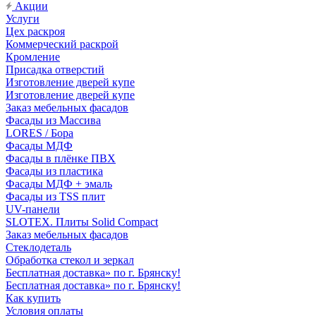
Акции
Услуги
Цех раскроя
Коммерческий раскрой
Кромление
Присадка отверстий
Изготовление дверей купе
Изготовление дверей купе
Заказ мебельных фасадов
Фасады из Массива
LORES / Бора
Фасады МДФ
Фасады в плёнке ПВХ
Фасады из пластика
Фасады МДФ + эмаль
Фасады из TSS плит
UV-панели
SLOTEX. Плиты Solid Compact
Заказ мебельных фасадов
Стеклодеталь
Обработка стекол и зеркал
Бесплатная доставка» по г. Брянску!
Бесплатная доставка» по г. Брянску!
Как купить
Условия оплаты