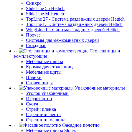
Синхро
SlideLine 55 Hettich
SlideLine M Hettich
TopLine 27 - Система раздвижных дверей Hettich
TopLine L - Система раздвижных дверей Hettich
WingLine L - Система складных дверей Hettich
Прочее
Системы для межкомнатных дверей
Складные
Столешницы и
комплектующие
Мебельные плиты
Кромка для столешниц
Мебельные щиты
Планки
Столешницы
Упаковочные материалы
Уголок упаковочный
Гофрокартон
Скотч
Стрейч пленка
Стреппинг лента
Стреппинг машина
Фасадное полотно
Мебельные плиты Slotex