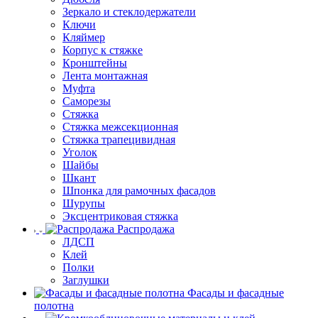
Зеркало и стеклодержатели
Ключи
Кляймер
Корпус к стяжке
Кронштейны
Лента монтажная
Муфта
Саморезы
Стяжка
Стяжка межсекционная
Стяжка трапецивидная
Уголок
Шайбы
Шкант
Шпонка для рамочных фасадов
Шурупы
Эксцентриковая стяжка
Распродажа
ЛДСП
Клей
Полки
Заглушки
Фасады и фасадные
полотна