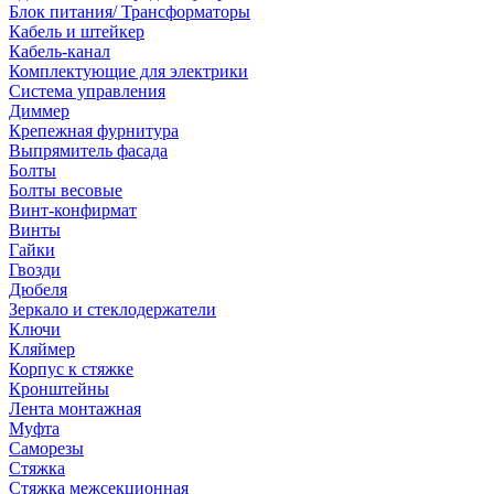
Блок питания/ Трансформаторы
Кабель и штейкер
Кабель-канал
Комплектующие для электрики
Система управления
Диммер
Крепежная фурнитура
Выпрямитель фасада
Болты
Болты весовые
Винт-конфирмат
Винты
Гайки
Гвозди
Дюбеля
Зеркало и стеклодержатели
Ключи
Кляймер
Корпус к стяжке
Кронштейны
Лента монтажная
Муфта
Саморезы
Стяжка
Стяжка межсекционная