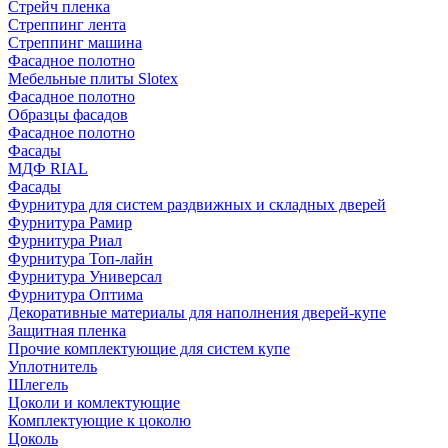
Стрейч пленка
Стреппинг лента
Стреппинг машина
Фасадное полотно
Мебельные плиты Slotex
Фасадное полотно
Образцы фасадов
Фасадное полотно
Фасады
МДФ RIAL
Фасады
Фурнитура для систем раздвижных и складных дверей
Фурнитура Рамир
Фурнитура Риал
Фурнитура Топ-лайн
Фурнитура Универсал
Фурнитура Оптима
Декоративные материалы для наполнения дверей-купе
Защитная пленка
Прочие комплектующие для систем купе
Уплотнитель
Шлегель
Цоколи и комлектующие
Комплектующие к цоколю
Цоколь