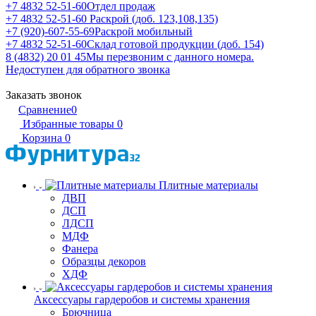
+7 4832 52-51-60
Отдел продаж
+7 4832 52-51-60
Раскрой (доб. 123,108,135)
+7 (920)-607-55-69
Раскрой мобильный
+7 4832 52-51-60
Склад готовой продукции (доб. 154)
8 (4832) 20 01 45
Мы перезвоним с данного номера.
Недоступен для обратного звонка
Заказать звонок
Сравнение
0
Избранные товары
0
Корзина
0
Плитные материалы
ДВП
ДСП
ЛДСП
МДФ
Фанера
Образцы декоров
ХДФ
Аксессуары гардеробов и системы хранения
Брючница