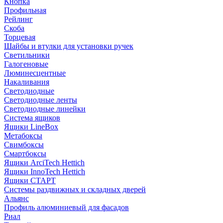
Кнопка
Профильная
Рейлинг
Скоба
Торцевая
Шайбы и втулки для установки ручек
Светильники
Галогеновые
Люминесцентные
Накаливания
Светодиодные
Светодиодные ленты
Светодиодные линейки
Система ящиков
Ящики LineBox
Метабоксы
Свимбоксы
Смартбоксы
Ящики ArciTech Hettich
Ящики InnoTech Hettich
Ящики СТАРТ
Системы раздвижных и складных дверей
Альянс
Профиль алюминиевый для фасадов
Риал