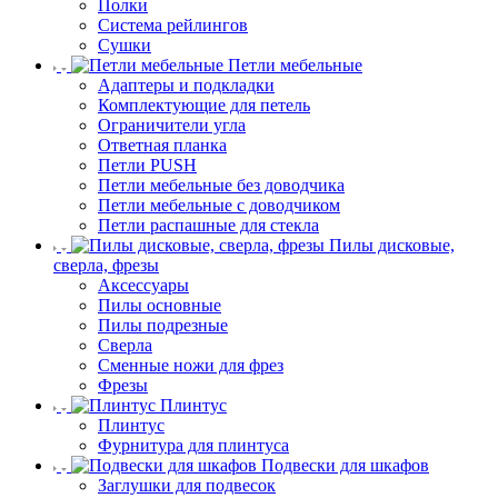
Полки
Система рейлингов
Сушки
Петли мебельные
Адаптеры и подкладки
Комплектующие для петель
Ограничители угла
Ответная планка
Петли PUSH
Петли мебельные без доводчика
Петли мебельные с доводчиком
Петли распашные для стекла
Пилы дисковые,
сверла, фрезы
Аксессуары
Пилы основные
Пилы подрезные
Сверла
Сменные ножи для фрез
Фрезы
Плинтус
Плинтус
Фурнитура для плинтуса
Подвески для шкафов
Заглушки для подвесок