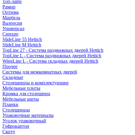
Топ-лайн
Рамир
Оптима
Марбела
Валенсия
Универсал
Синхро
SlideLine 55 Hettich
SlideLine M Hettich
TopLine 27 - Система раздвижных дверей Hettich
TopLine L - Система раздвижных дверей Hettich
WingLine L - Система складных дверей Hettich
Прочее
Системы для межкомнатных дверей
Складные
Столешницы и комплектующие
Мебельные плиты
Кромка для столешниц
Мебельные щиты
Планки
Столешницы
Упаковочные материалы
Уголок упаковочный
Гофрокартон
Скотч