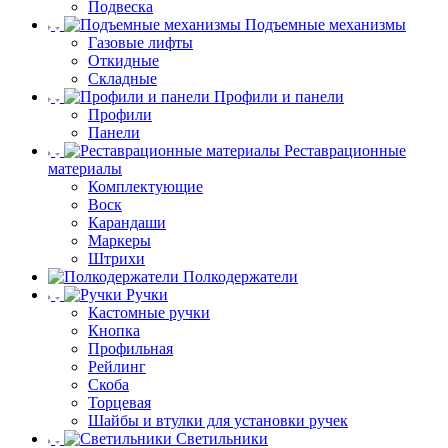
Подвеска
Подъемные механизмы
Газовые лифты
Откидные
Складные
Профили и панели
Профили
Панели
Реставрационные
материалы
Комплектующие
Воск
Карандаши
Маркеры
Штрихи
Полкодержатели
Ручки
Кастомные ручки
Кнопка
Профильная
Рейлинг
Скоба
Торцевая
Шайбы и втулки для установки ручек
Светильники