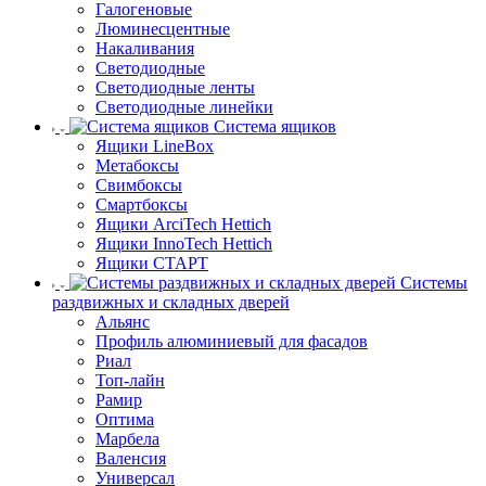
Галогеновые
Люминесцентные
Накаливания
Светодиодные
Светодиодные ленты
Светодиодные линейки
Система ящиков
Ящики LineBox
Метабоксы
Свимбоксы
Смартбоксы
Ящики ArciTech Hettich
Ящики InnoTech Hettich
Ящики СТАРТ
Системы
раздвижных и складных дверей
Альянс
Профиль алюминиевый для фасадов
Риал
Топ-лайн
Рамир
Оптима
Марбела
Валенсия
Универсал