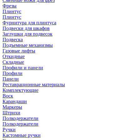
Сменные ножи для фрез
Фрезы
Плинтус
Плинтус
Фурнитура для плинтуса
Подвески для шкафов
Заглушки для подвесок
Подвеска
Подъемные механизмы
Газовые лифты
Откидные
Складные
Профили и панели
Профили
Панели
Реставрационные материалы
Комплектующие
Воск
Карандаши
Маркеры
Штрихи
Полкодержатели
Полкодержатели
Ручки
Кастомные ручки