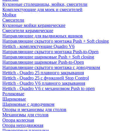
Кухонные столешницы, мойки, смесители
Комплектующие для моек и смесителей
Мойки
Смесители
Кухонные мойки керамические
Смесители керамические
Направляющие для выдвижных ящиков
Направляющие скрытого монтажа Push + Soft closing
Hettich - комплектующие Quadro V6
Направляющие скрытого монтажа Push-to-Open
Направляющие шариковые Push + Soft closing
Направляющие шариковые Push-to-Open
Направляющие скрытого монтажа с доводчиком
Hettich - Quadro 25 плавного закрывания
Hettich - Quadro 25 с функцией Stop Control
Hettich - Quadro V6 плавного закрывания
Hettich - Quadro V6 с механизмом Push to open
Роликовые
Шариковые
Шариковые с доводчиком
Опоры и механизмы для столов
Механизмы для столов
Опора колесная
Опора неподвижная
Поворотные площадки