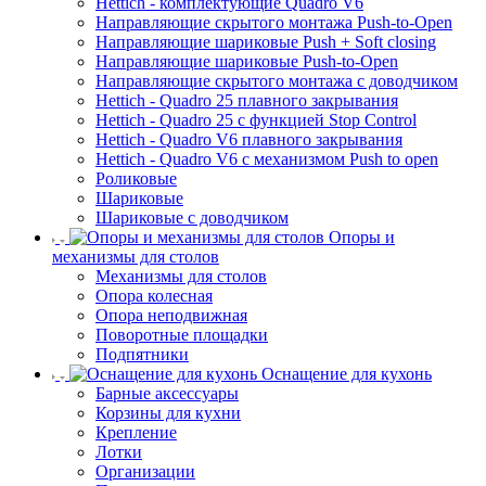
Hettich - комплектующие Quadro V6
Направляющие скрытого монтажа Push-to-Open
Направляющие шариковые Push + Soft closing
Направляющие шариковые Push-to-Open
Направляющие скрытого монтажа с доводчиком
Hettich - Quadro 25 плавного закрывания
Hettich - Quadro 25 с функцией Stop Control
Hettich - Quadro V6 плавного закрывания
Hettich - Quadro V6 с механизмом Push to open
Роликовые
Шариковые
Шариковые с доводчиком
Опоры и
механизмы для столов
Механизмы для столов
Опора колесная
Опора неподвижная
Поворотные площадки
Подпятники
Оснащение для кухонь
Барные аксессуары
Корзины для кухни
Крепление
Лотки
Организации