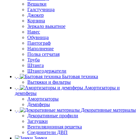
Вешалки
Галстучница
Джокер
Корзина
Зеркало выкатное
Навес
Обувница
Пантограф
Наполнение
Полка сетчатая
Труба
Штанга
Штангодержатели
Бытовая техника
Вытяжки и фильтры
Амортизаторы и
демпферы
Амортизаторы
Демпферы
Декоративные материалы
Декоративные профили
Заглушки
Вентиляционная решетка
Соединители ДВП
Замки