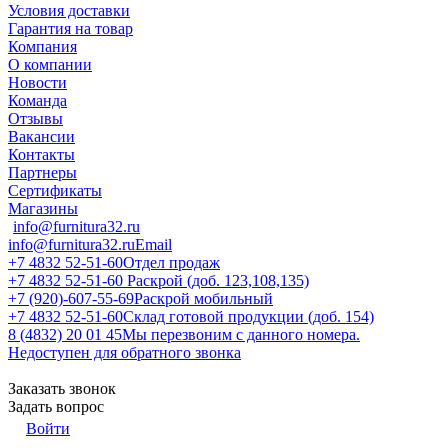
Условия доставки
Гарантия на товар
Компания
О компании
Новости
Команда
Отзывы
Вакансии
Контакты
Партнеры
Сертификаты
Магазины
info@furnitura32.ru
info@furnitura32.ru
Email
+7 4832 52-51-60
Отдел продаж
+7 4832 52-51-60
Раскрой (доб. 123,108,135)
+7 (920)-607-55-69
Раскрой мобильный
+7 4832 52-51-60
Склад готовой продукции (доб. 154)
8 (4832) 20 01 45
Мы перезвоним с данного номера.
Недоступен для обратного звонка
Заказать звонок
Задать вопрос
Войти